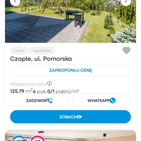
dom
sprzedaż
Czaple, ul. Pomorska
ZAPROPONUJ CENĘ
Miesięczna rata:
2
125.79
4
0/1
m
pok.
piętro
/m²
ZADZWOŃ
WHATSAPP
ZOBACZ