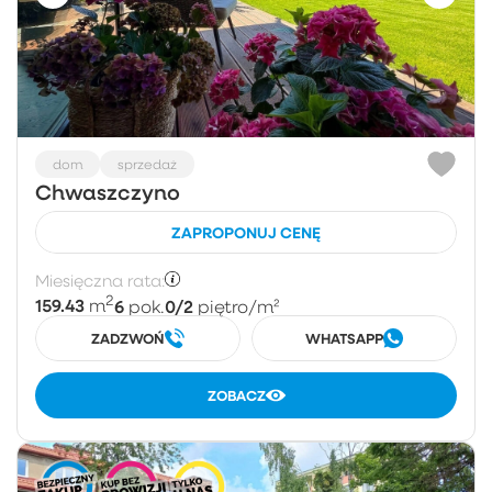
dom
sprzedaż
Chwaszczyno
ZAPROPONUJ CENĘ
Miesięczna rata:
2
159.43
6
0/2
m
pok.
piętro
/m²
ZADZWOŃ
WHATSAPP
ZOBACZ