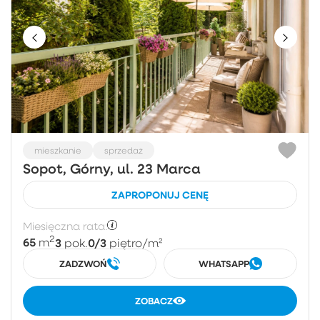
mieszkanie
sprzedaż
Sopot, Górny, ul. 23 Marca
ZAPROPONUJ CENĘ
Miesięczna rata:
2
65
3
0/3
m
pok.
piętro
/m²
ZADZWOŃ
WHATSAPP
ZOBACZ