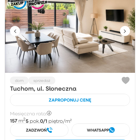
dom
sprzedaż
Tuchom, ul. Słoneczna
ZAPROPONUJ CENĘ
Miesięczna rata:
2
157
5
0/1
m
pok.
piętro
/m²
ZADZWOŃ
WHATSAPP