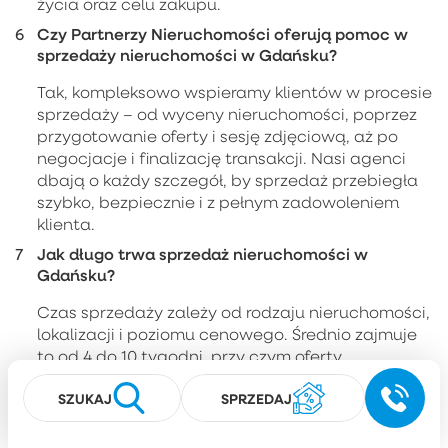
życia oraz celu zakupu.
Czy Partnerzy Nieruchomości oferują pomoc w
sprzedaży nieruchomości w Gdańsku?
Tak, kompleksowo wspieramy klientów w procesie
sprzedaży – od wyceny nieruchomości, poprzez
przygotowanie oferty i sesję zdjęciową, aż po
negocjacje i finalizację transakcji. Nasi agenci
dbają o każdy szczegół, by sprzedaż przebiegła
szybko, bezpiecznie i z pełnym zadowoleniem
klienta.
Jak długo trwa sprzedaż nieruchomości w
Gdańsku?
Czas sprzedaży zależy od rodzaju nieruchomości,
lokalizacji i poziomu cenowego. Średnio zajmuje
to od 4 do 10 tygodni, przy czym oferty
odpowiednio przygotowane i promowane przez
SZUKAJ
SPRZEDAJ
agencję Partnerzy często znajdują nabywców w
znacznie krótszym czasie.