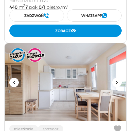
Miesięczna rata:
2
440
7
0/1
m
pok.
piętro
/m²
ZADZWOŃ
WHATSAPP
ZOBACZ
mieszkanie
sprzedaż