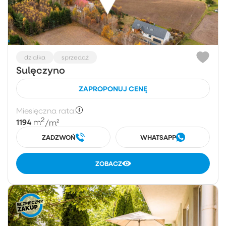
działka
sprzedaż
Sulęczyno
ZAPROPONUJ CENĘ
Miesięczna rata:
2
1194
m
/m²
ZADZWOŃ
WHATSAPP
ZOBACZ