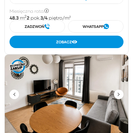
Miesięczna rata:
2
48.3
2
3/4
m
pok.
piętro
/m²
ZADZWOŃ
WHATSAPP
ZOBACZ