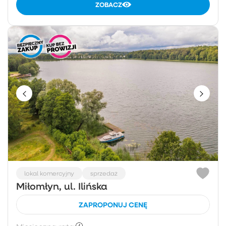
ZOBACZ
lokal komercyjny
sprzedaż
Miłomłyn, ul. Ilińska
ZAPROPONUJ CENĘ