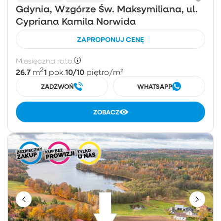
Gdynia, Wzgórze Św. Maksymiliana, ul.
Cypriana Kamila Norwida
ZAPROPONUJ CENĘ
Miesięczna rata:
2
26.7
1
10/10
m
pok.
piętro
/m²
ZADZWOŃ
WHATSAPP
ZOBACZ