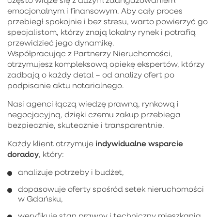
emocjonalnym i finansowym. Aby cały proces
przebiegł spokojnie i bez stresu, warto powierzyć go
specjalistom, którzy znają lokalny rynek i potrafią
przewidzieć jego dynamikę.
Współpracując z Partnerzy Nieruchomości,
otrzymujesz kompleksową opiekę ekspertów, którzy
zadbają o każdy detal – od analizy ofert po
podpisanie aktu notarialnego.
Nasi agenci łączą wiedzę prawną, rynkową i
negocjacyjną, dzięki czemu zakup przebiega
bezpiecznie, skutecznie i transparentnie.
indywidualne wsparcie
Każdy klient otrzymuje
doradcy
, który:
analizuje potrzeby i budżet,
dopasowuje oferty spośród setek nieruchomości
w Gdańsku,
weryfikuje stan prawny i techniczny mieszkania,