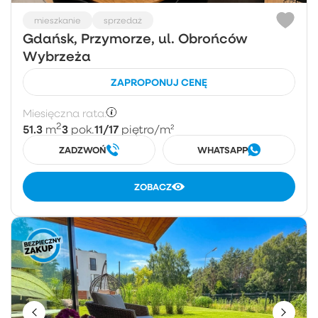
mieszkanie
sprzedaż
Gdańsk, Przymorze, ul. Obrońców
Wybrzeża
ZAPROPONUJ CENĘ
Miesięczna rata:
2
51.3
3
11/17
m
pok.
piętro
/m²
ZADZWOŃ
WHATSAPP
ZOBACZ