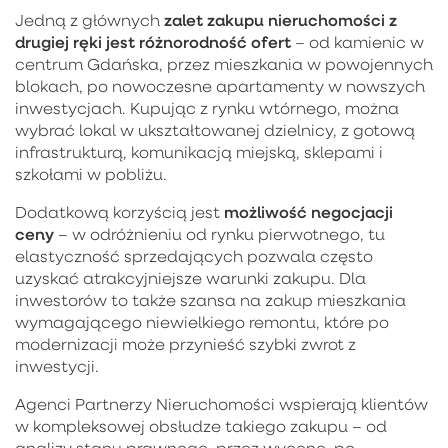
zalet zakupu nieruchomości z
Jedną z głównych
drugiej ręki jest różnorodność ofert
– od kamienic w
centrum Gdańska, przez mieszkania w powojennych
blokach, po nowoczesne apartamenty w nowszych
inwestycjach. Kupując z rynku wtórnego, można
wybrać lokal w ukształtowanej dzielnicy, z gotową
infrastrukturą, komunikacją miejską, sklepami i
szkołami w pobliżu.
możliwość negocjacji
Dodatkową korzyścią jest
ceny
– w odróżnieniu od rynku pierwotnego, tu
elastyczność sprzedających pozwala często
uzyskać atrakcyjniejsze warunki zakupu. Dla
inwestorów to także szansa na zakup mieszkania
wymagającego niewielkiego remontu, które po
modernizacji może przynieść szybki zwrot z
inwestycji.
Agenci Partnerzy Nieruchomości wspierają klientów
w kompleksowej obsłudze takiego zakupu – od
analizy stanu prawnego, przez wycenę, po