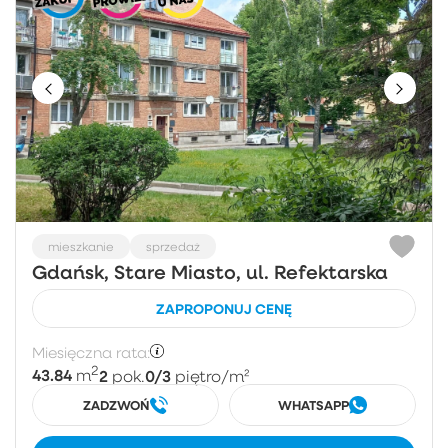
mieszkanie
sprzedaż
Gdańsk, Stare Miasto, ul. Refektarska
ZAPROPONUJ CENĘ
Miesięczna rata:
2
43.84
2
0/3
m
pok.
piętro
/m²
ZADZWOŃ
WHATSAPP