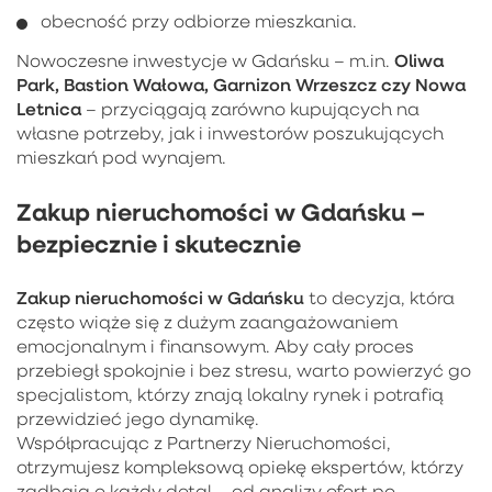
obecność przy odbiorze mieszkania.
Oliwa
Nowoczesne inwestycje w Gdańsku – m.in.
Park, Bastion Wałowa, Garnizon Wrzeszcz czy Nowa
Letnica
– przyciągają zarówno kupujących na
własne potrzeby, jak i inwestorów poszukujących
mieszkań pod wynajem.
Zakup nieruchomości w Gdańsku –
bezpiecznie i skutecznie
Zakup nieruchomości w Gdańsku
to decyzja, która
często wiąże się z dużym zaangażowaniem
emocjonalnym i finansowym. Aby cały proces
przebiegł spokojnie i bez stresu, warto powierzyć go
specjalistom, którzy znają lokalny rynek i potrafią
przewidzieć jego dynamikę.
Współpracując z Partnerzy Nieruchomości,
otrzymujesz kompleksową opiekę ekspertów, którzy
zadbają o każdy detal – od analizy ofert po