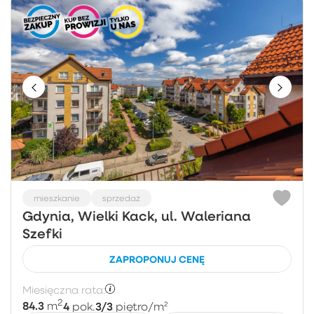
mieszkanie
sprzedaż
Gdynia, Wielki Kack, ul. Waleriana
Szefki
ZAPROPONUJ CENĘ
Miesięczna rata:
2
84.3
4
3/3
m
pok.
piętro
/m²