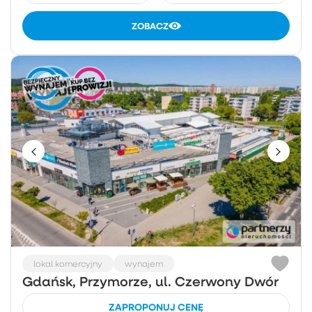
ZOBACZ
lokal komercyjny
wynajem
Gdańsk, Przymorze, ul. Czerwony Dwór
ZAPROPONUJ CENĘ