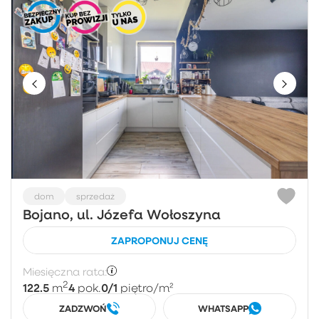
dom
sprzedaż
Bojano, ul. Józefa Wołoszyna
ZAPROPONUJ CENĘ
Miesięczna rata:
2
122.5
4
0/1
m
pok.
piętro
/m²
ZADZWOŃ
WHATSAPP