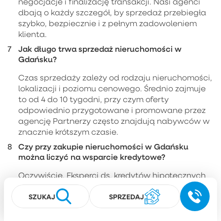
negocjacje i finalizację transakcji. Nasi agenci
dbają o każdy szczegół, by sprzedaż przebiegła
szybko, bezpiecznie i z pełnym zadowoleniem
klienta.
Jak długo trwa sprzedaż nieruchomości w
Gdańsku?
Czas sprzedaży zależy od rodzaju nieruchomości,
lokalizacji i poziomu cenowego. Średnio zajmuje
to od 4 do 10 tygodni, przy czym oferty
odpowiednio przygotowane i promowane przez
agencję Partnerzy często znajdują nabywców w
znacznie krótszym czasie.
Czy przy zakupie nieruchomości w Gdańsku
można liczyć na wsparcie kredytowe?
Oczywiście. Eksperci ds. kredytów hipotecznych
Agencji Nieruchomości Partnerzy pomagają
SZUKAJ
SPRZEDAJ
uzyskać finansowanie zakupu nieruchomości na
najkorzystniejszych warunkach. Klient może
liczyć na pomoc w porównaniu ofert banków,