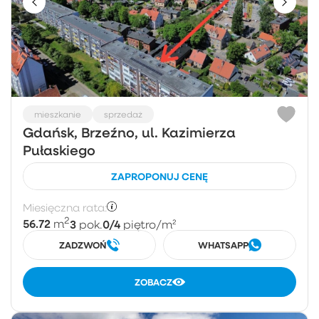
mieszkanie
sprzedaż
Gdańsk, Brzeźno, ul. Kazimierza
Pułaskiego
ZAPROPONUJ CENĘ
Miesięczna rata:
2
56.72
3
0/4
m
pok.
piętro
/m²
ZADZWOŃ
WHATSAPP
ZOBACZ