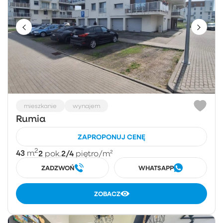
mieszkanie
wynajem
Rumia
ZAPROPONUJ CENĘ
2
43
2
2/4
m
pok.
piętro
/m²
ZADZWOŃ
WHATSAPP
ZOBACZ