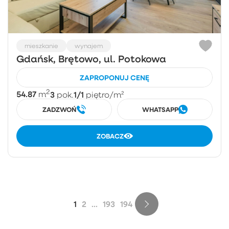
mieszkanie
wynajem
Gdańsk, Brętowo, ul. Potokowa
ZAPROPONUJ CENĘ
2
54.87
3
1/1
m
pok.
piętro
/m²
ZADZWOŃ
WHATSAPP
ZOBACZ
1
2
...
193
194