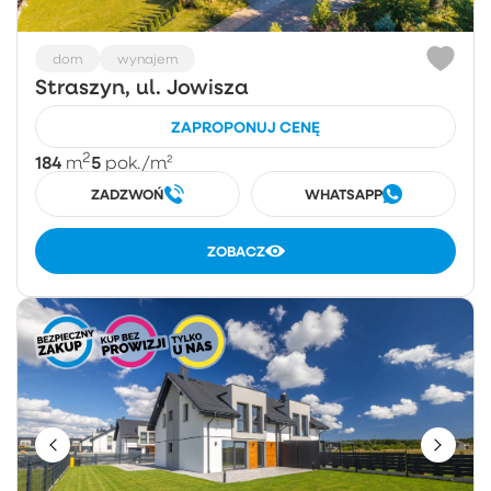
dom
wynajem
Straszyn, ul. Jowisza
ZAPROPONUJ CENĘ
2
184
5
m
pok.
/m²
ZADZWOŃ
WHATSAPP
ZOBACZ