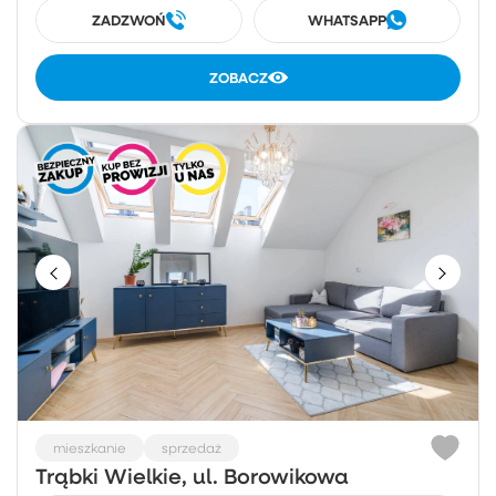
ZADZWOŃ
WHATSAPP
ZOBACZ
mieszkanie
sprzedaż
Trąbki Wielkie, ul. Borowikowa