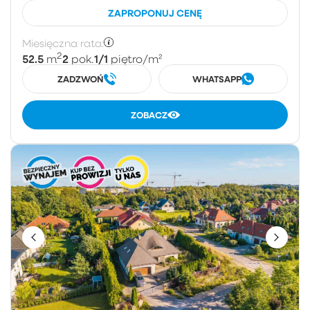
ZAPROPONUJ CENĘ
Miesięczna rata:
2
52.5
2
1/1
m
pok.
piętro
/m²
ZADZWOŃ
WHATSAPP
ZOBACZ