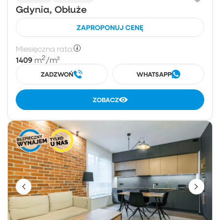
Gdynia, Obłuże
ZAPROPONUJ CENĘ
Miesięczna rata:
2
1409
m
/m²
ZADZWOŃ
WHATSAPP
ZOBACZ