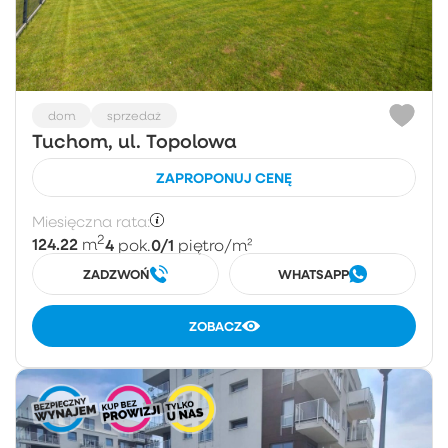
dom
sprzedaż
Tuchom, ul. Topolowa
ZAPROPONUJ CENĘ
Miesięczna rata:
2
124.22
4
0/1
m
pok.
piętro
/m²
ZADZWOŃ
WHATSAPP
ZOBACZ