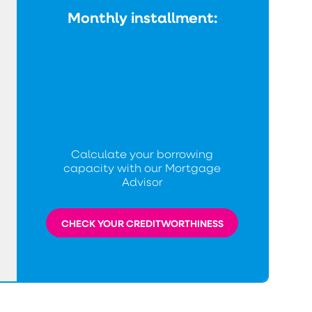
Monthly installment:
Calculate your borrowing
capacity with our Mortgage
Advisor
CHECK YOUR CREDITWORTHINESS