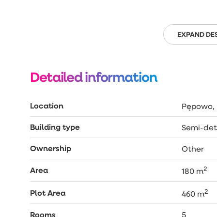
nowym właścicielom.
LOKALIZACJA
: Pępowo jest kameralną miejscowo
Gdańska. W niedalekiej odległości pełna infras
EXPAND DE
osób ceniących sobie spokój i urok mieszkania 
komunikacji z Trójmiastem W najbliższym sąsie
wielorodzinna.
Detailed information
DOSKONAŁA OFERTA – ZACHĘCAM DO UMÓWIENIA
Location
Pępowo, 
Building type
Semi-de
Ownership
Other
2
Area
180 m
2
Plot Area
460 m
Rooms
5