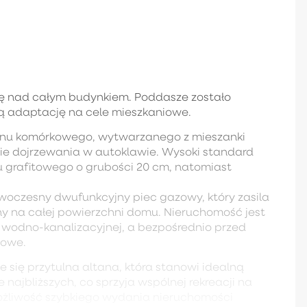
ę nad całym budynkiem. Poddasze zostało
ą adaptację na cele mieszkaniowe.
onu komórkowego, wytwarzanego z mieszanki
e dojrzewania w autoklawie. Wysoki standard
u grafitowego o grubości 20 cm, natomiast
oczesny dwufunkcyjny piec gazowy, który zasila
 na całej powierzchni domu. Nieruchomość jest
ci wodno-kanalizacyjnej, a bezpośrednio przed
jowe.
 się przytulna altana, która stanowi idealną
najbliższych, co sprzyja wspólnej rekreacji na
ożliwość szybkiego wydania nieruchomości