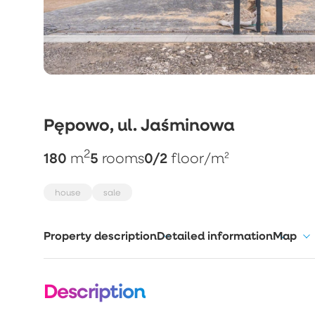
Pępowo, ul. Jaśminowa
2
180
5
0/2
m
rooms
floor
/m²
house
sale
Property description
Detailed information
Map
Description