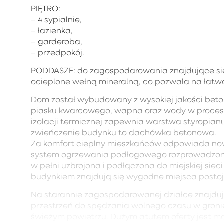
PIĘTRO:
– 4 sypialnie,
– łazienka,
– garderoba,
– przedpokój.
PODDASZE: do zagospodarowania znajdujące si
ocieplone wełną mineralną, co pozwala na łatw
Dom został wybudowany z wysokiej jakości bet
piasku kwarcowego, wapna oraz wody w procesi
izolacji termicznej zapewnia warstwa styropian
zwieńczenie budynku to dachówka betonowa.
Za komfort cieplny mieszkańców odpowiada now
system ogrzewania podłogowego rozprowadzony
w pełni uzbrojona i podłączona do miejskiej sie
budynkiem znajdują się wygodne miejsca posto
Na starannie zagospodarowanej działce znajduje
przestrzeń do spędzania wolnego czasu w gronie 
świeżym powietrzu. Dużym atutem oferty jest m