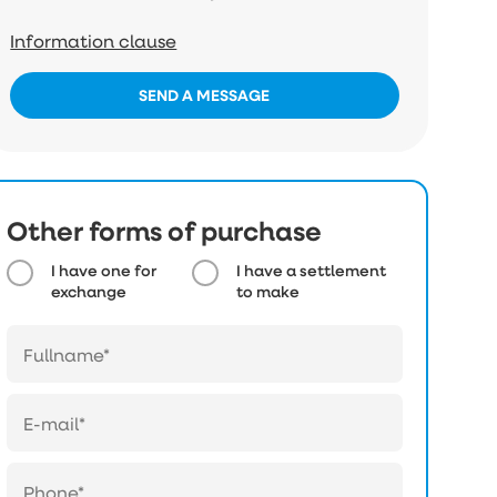
Information clause
SEND A MESSAGE
Other forms of purchase
I have one for
I have a settlement
exchange
to make