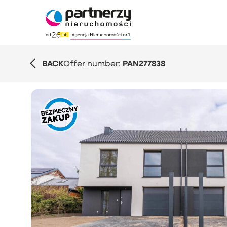
BACK
Offer number:
PAN277838