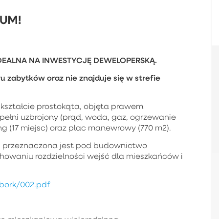
PUM!
DEALNA NA INWESTYCJĘ DEWELOPERSKĄ.
 zabytków oraz nie znajduje się w strefie
w kształcie prostokąta, objęta prawem
 pełni uzbrojony (prąd, woda, gaz, ogrzewanie
g (17 miejsc) oraz plac manewrowy (770 m2).
ć przeznaczona jest pod budownictwo
chowaniu rozdzielności wejść dla mieszkańców i
bork/002.pdf