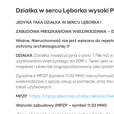
Działka w sercu Lęborka wysoki 
JEDYNA TAKA DZIAŁKA W SERCU LĘBORKA !
ZABUDOWA MIESZKANIOWA WIELORODZINNA – I
Ważne. Nieruchomość nie jest wpisana do rejestru
ochrony archeologicznej !!!
DZIAŁKA
: Działka inwestycyjna o pow. 1 756 m2 
użytkowania wieczystego do 2091 r. Teren jest w
miejskie) i obecnie zagospodarowany jako parkin
Zgodnie z MPZP (symbol 11.02 MW) nieruchomoś
wielorodzinne z opcją usług w parterze, przy za
lokali użytkowych.
MPZP
:
https://mpzp.igeomap.pl/doc/lebork/mle
Warunki zabudowy (MPZP – symbol 11.02 MW):