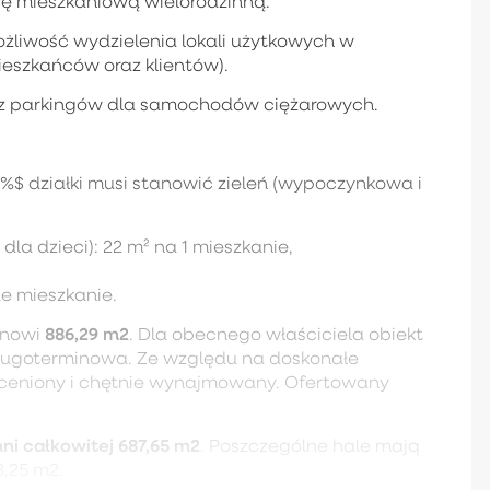
ę mieszkaniową wielorodzinną.
ożliwość wydzielenia lokali użytkowych w
eszkańców oraz klientów).
 oraz parkingów dla samochodów ciężarowych.
$ działki musi stanowić zieleń (wypoczynkowa i
dla dzieci): 22 m² na 1 mieszkanie,
e mieszkanie.
886,29 m2
anowi
. Dla obecnego właściciela obiekt
 długoterminowa. Ze względu na doskonałe
t ceniony i chętnie wynajmowany. Ofertowany
ni całkowitej 687,65 m2
. Poszczególne hale mają
3,25 m2.