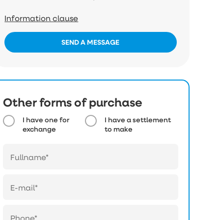
Information clause
SEND A MESSAGE
Other forms of purchase
I have one for
I have a settlement
exchange
to make