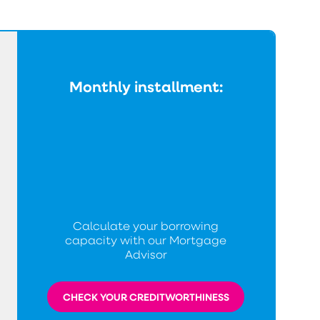
Monthly installment:
Calculate your borrowing
capacity with our Mortgage
Advisor
CHECK YOUR CREDITWORTHINESS