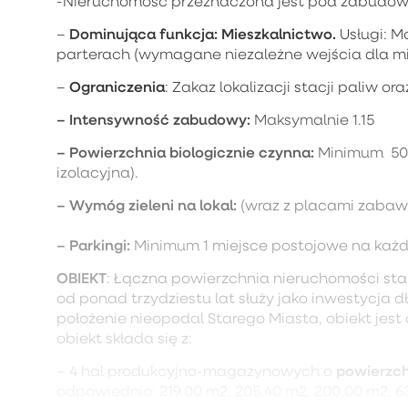
-Nieruchomość przeznaczona jest pod zabudow
Dominująca funkcja: Mieszkalnictwo.
–
Usługi: M
parterach (wymagane niezależne wejścia dla mi
Ograniczenia
–
: Zakaz lokalizacji stacji paliw
– Intensywność zabudowy:
Maksymalnie 1.15
– Powierzchnia biologicznie czynna:
Minimum 50%
izolacyjna).
– Wymóg zieleni na lokal:
(wraz z placami zabaw 
– Parkingi:
Minimum 1 miejsce postojowe na każd
OBIEKT
: Łączna powierzchnia nieruchomości st
od ponad trzydziestu lat służy jako inwestycja
położenie nieopodal Starego Miasta, obiekt jes
obiekt składa się z:
powierzch
– 4 hal produkcyjno-magazynowych o
odpowiednio: 219,00 m2, 205,40 m2, 200,00 m2, 6