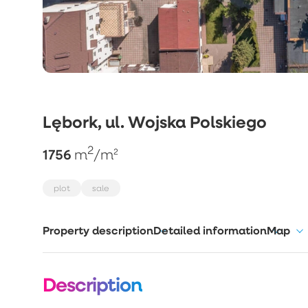
Lębork, ul. Wojska Polskiego
2
1756
m
/m²
plot
sale
Property description
Detailed information
Map
Description