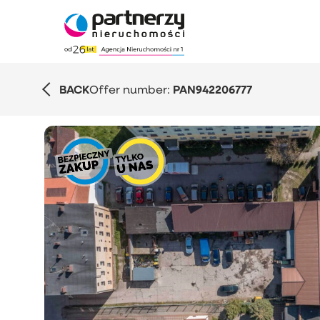
BACK
Offer number:
PAN942206777