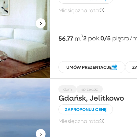
Miesięczna rata:
2
56.77
2
0/5
m
pok.
piętro
/m
UMÓW PREZENTACJĘ
Z
dom
sprzedaż
Gdańsk, Jelitkowo
ZAPROPONUJ CENĘ
Miesięczna rata: