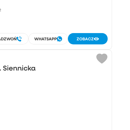
²
ADZWOŃ
WHATSAPP
ZOBACZ
. Siennicka