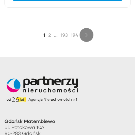
1
2
...
193
194
Gdańsk Matemblewo
ul. Potokowa 10A
80-283 Gdańsk