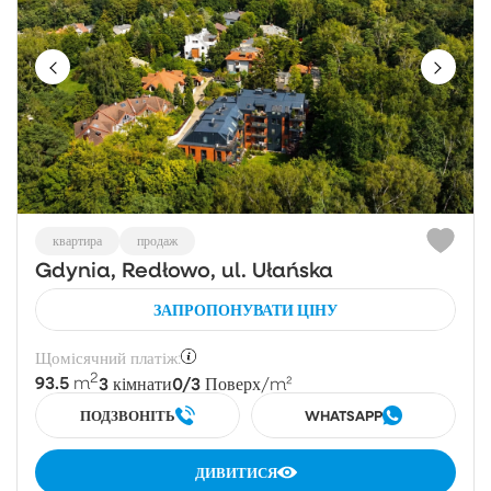
квартира
продаж
Gdynia, Redłowo, ul. Ułańska
ЗАПРОПОНУВАТИ ЦІНУ
Щомісячний платіж:
2
93.5
3
0/3
m
кімнати
Поверх
/m²
ПОДЗВОНІТЬ
WHATSAPP
ДИВИТИСЯ