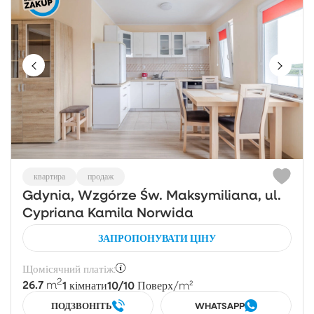
квартира
продаж
Gdynia, Wzgórze Św. Maksymiliana, ul.
Cypriana Kamila Norwida
ЗАПРОПОНУВАТИ ЦІНУ
Щомісячний платіж:
2
26.7
1
10/10
m
кімнати
Поверх
/m²
ПОДЗВОНІТЬ
WHATSAPP