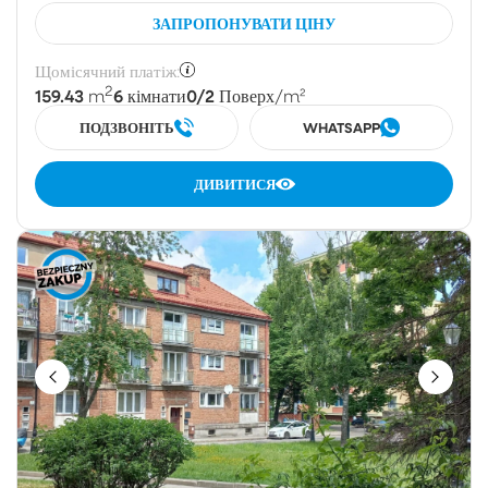
ЗАПРОПОНУВАТИ ЦІНУ
Щомісячний платіж:
2
159.43
6
0/2
m
кімнати
Поверх
/m²
ПОДЗВОНІТЬ
WHATSAPP
ДИВИТИСЯ