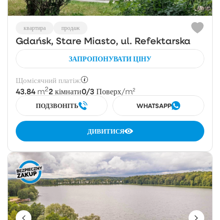
квартира
продаж
Gdańsk, Stare Miasto, ul. Refektarska
ЗАПРОПОНУВАТИ ЦІНУ
Щомісячний платіж:
2
43.84
2
0/3
m
кімнати
Поверх
/m²
ПОДЗВОНІТЬ
WHATSAPP
ДИВИТИСЯ