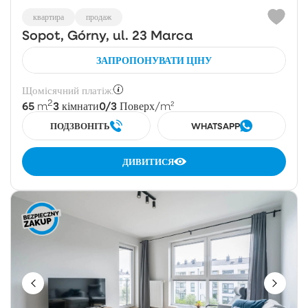
квартира
продаж
Sopot, Górny, ul. 23 Marca
ЗАПРОПОНУВАТИ ЦІНУ
Щомісячний платіж:
2
65
3
0/3
m
кімнати
Поверх
/m²
ПОДЗВОНІТЬ
WHATSAPP
ДИВИТИСЯ