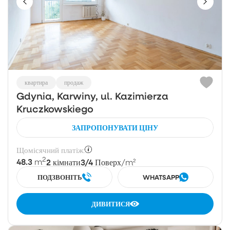
квартира
продаж
Gdynia, Karwiny, ul. Kazimierza
Kruczkowskiego
ЗАПРОПОНУВАТИ ЦІНУ
Щомісячний платіж:
2
48.3
2
3/4
m
кімнати
Поверх
/m²
ПОДЗВОНІТЬ
WHATSAPP
ДИВИТИСЯ