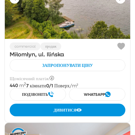
commercial
продаж
Miłomłyn, ul. Ilińska
ЗАПРОПОНУВАТИ ЦІНУ
Щомісячний платіж:
2
440
7
0/1
m
кімнати
Поверх
/m²
ПОДЗВОНІТЬ
WHATSAPP
ДИВИТИСЯ