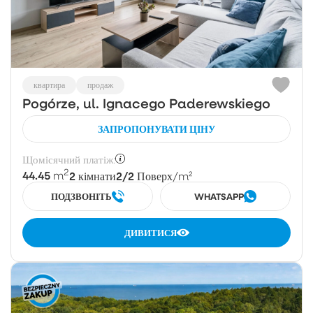
квартира
продаж
Pogórze, ul. Ignacego Paderewskiego
ЗАПРОПОНУВАТИ ЦІНУ
Щомісячний платіж:
2
44.45
2
2/2
m
кімнати
Поверх
/m²
ПОДЗВОНІТЬ
WHATSAPP
ДИВИТИСЯ