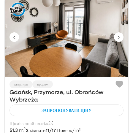
квартира
продаж
Gdańsk, Przymorze, ul. Obrońców
Wybrzeża
ЗАПРОПОНУВАТИ ЦІНУ
Щомісячний платіж:
2
51.3
3
11/17
m
кімнати
Поверх
/m²