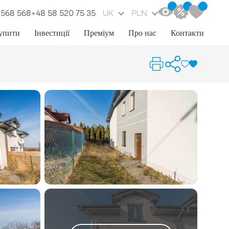
 568 568
+48 58 520 75 35
UK
PLN
упити
Інвестиції
Преміум
Про нас
Контакти