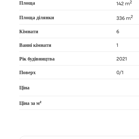
2
Площа
142 m
2
Площа ділянки
336 m
Кімнати
6
Ванні кімнати
1
Рік будівництва
2021
Поверх
0/1
Ціна
Ціна за м²