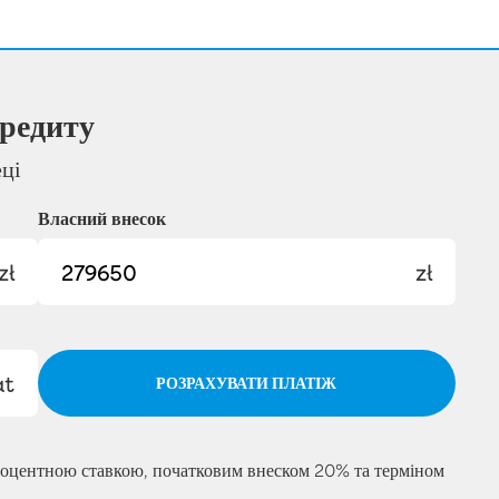
редиту
еці
Власний внесок
zł
zł
at
РОЗРАХУВАТИ ПЛАТІЖ
роцентною ставкою, початковим внеском 20% та терміном