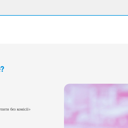
е?
пити без комісії»