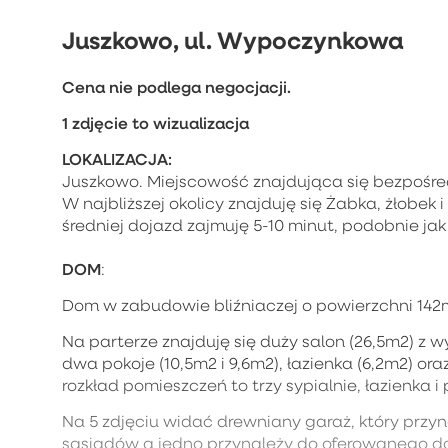
Juszkowo, ul. Wypoczynkowa
Cena nie podlega negocjacji.
1 zdjęcie to wizualizacja
LOKALIZACJA:
Juszkowo. Miejscowość znajdująca się bezpośred
W najbliższej okolicy znajduję się Żabka, żłobek 
średniej dojazd zajmuję 5-10 minut, podobnie jak 
DOM
:
Dom w zabudowie bliźniaczej o powierzchni 142
Na parterze znajduję się duży salon (26,5m2) z wy
dwa pokoje (10,5m2 i 9,6m2), łazienka (6,2m2) o
rozkład pomieszczeń to trzy sypialnie, łazienka i
Na 5 zdjęciu widać drewniany garaż, który przy
sąsiadów a jedno przynależy do oferowanego dom