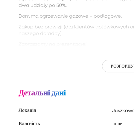
dwa udziały po 50%.
Dom ma ogrzewanie gazowe – podłogowe.
Zakup bez prowizji (dla klientów gotówkowych o
naszego doradcy).
Zapraszamy na prezentacje!
РОЗГОРНУ
Детальні дані
Локація
Juszkowo
Власність
Інше