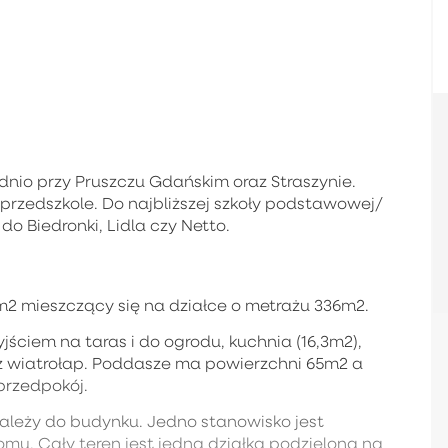
nio przy Pruszczu Gdańskim oraz Straszynie.
i przedszkole. Do najbliższej szkoły podstawowej/
do Biedronki, Lidla czy Netto.
m2 mieszczący się na działce o metrażu 336m2.
jściem na taras i do ogrodu, kuchnia (16,3m2),
raz wiatrołap. Poddasze ma powierzchni 65m2 a
 przedpokój.
należy do budynku. Jedno stanowisko jest
u. Cały teren jest jedną działką podzieloną na