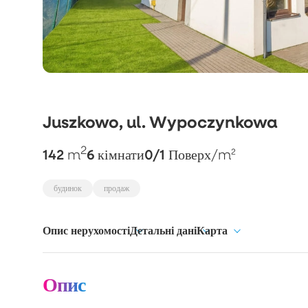
Juszkowo, ul. Wypoczynkowa
2
142
6
0/1
m
кімнати
Поверх
/m²
будинок
продаж
Опис нерухомості
Детальні дані
Карта
Опис