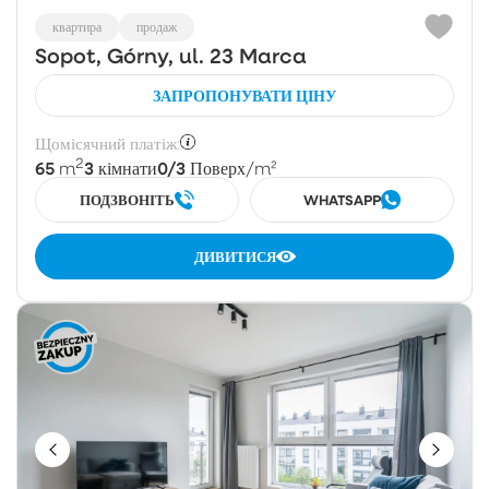
квартира
продаж
Sopot, Górny, ul. 23 Marca
ЗАПРОПОНУВАТИ ЦІНУ
Щомісячний платіж:
2
65
3
0/3
m
кімнати
Поверх
/m²
ПОДЗВОНІТЬ
WHATSAPP
ДИВИТИСЯ