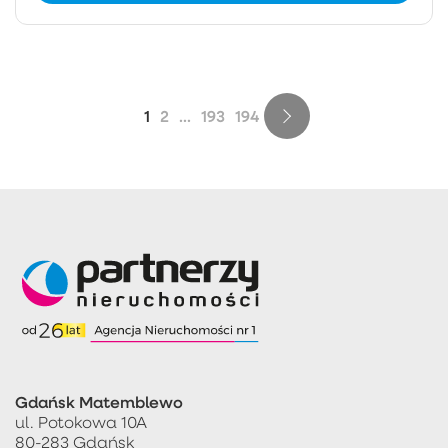
1
2
...
193
194
Gdańsk Matemblewo
ul. Potokowa 10A
80-283 Gdańsk