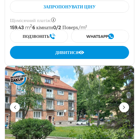
ЗАПРОПОНУВАТИ ЦІНУ
Щомісячний платіж:
2
159.43
6
0/2
m
кімнати
Поверх
/m²
ПОДЗВОНІТЬ
WHATSAPP
ДИВИТИСЯ