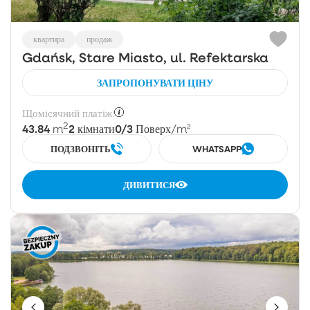
квартира
продаж
Gdańsk, Stare Miasto, ul. Refektarska
ЗАПРОПОНУВАТИ ЦІНУ
Щомісячний платіж:
2
43.84
2
0/3
m
кімнати
Поверх
/m²
ПОДЗВОНІТЬ
WHATSAPP
ДИВИТИСЯ