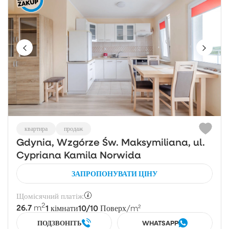
квартира
продаж
Gdynia, Wzgórze Św. Maksymiliana, ul.
Cypriana Kamila Norwida
ЗАПРОПОНУВАТИ ЦІНУ
Щомісячний платіж:
2
26.7
1
10/10
m
кімнати
Поверх
/m²
ПОДЗВОНІТЬ
WHATSAPP