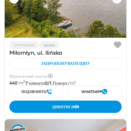
commercial
продаж
Miłomłyn, ul. Ilińska
ЗАПРОПОНУВАТИ ЦІНУ
Щомісячний платіж:
2
440
7
0/1
m
кімнати
Поверх
/m²
ПОДЗВОНІТЬ
WHATSAPP
ДИВИТИСЯ