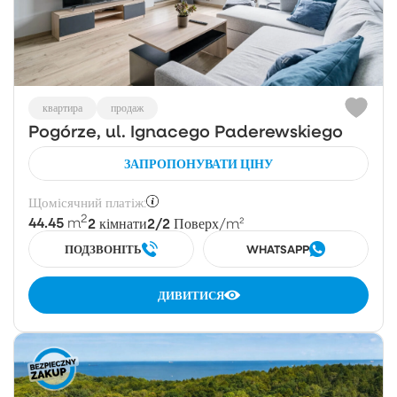
квартира
продаж
Pogórze, ul. Ignacego Paderewskiego
ЗАПРОПОНУВАТИ ЦІНУ
Щомісячний платіж:
2
44.45
2
2/2
m
кімнати
Поверх
/m²
ПОДЗВОНІТЬ
WHATSAPP
ДИВИТИСЯ