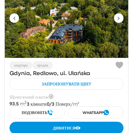
квартира
продаж
Gdynia, Redłowo, ul. Ułańska
ЗАПРОПОНУВАТИ ЦІНУ
Щомісячний платіж:
2
93.5
3
0/3
m
кімнати
Поверх
/m²
ПОДЗВОНІТЬ
WHATSAPP
ДИВИТИСЯ