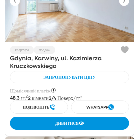
квартира
продаж
Gdynia, Karwiny, ul. Kazimierza
Kruczkowskiego
ЗАПРОПОНУВАТИ ЦІНУ
Щомісячний платіж:
2
48.3
2
3/4
m
кімнати
Поверх
/m²
ПОДЗВОНІТЬ
WHATSAPP
ДИВИТИСЯ