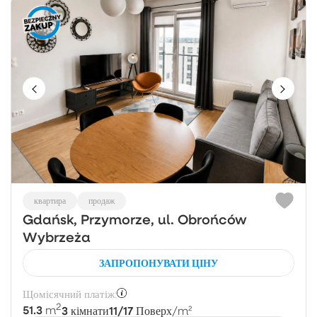
квартира
продаж
Gdańsk, Przymorze, ul. Obrońców
Wybrzeża
ЗАПРОПОНУВАТИ ЦІНУ
Щомісячний платіж:
2
51.3
3
11/17
m
кімнати
Поверх
/m²