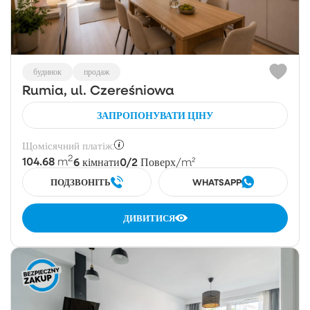
будинок
продаж
Rumia, ul. Czereśniowa
ЗАПРОПОНУВАТИ ЦІНУ
Щомісячний платіж:
2
104.68
6
0/2
m
кімнати
Поверх
/m²
ПОДЗВОНІТЬ
WHATSAPP
ДИВИТИСЯ