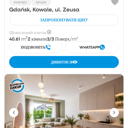
квартира
продаж
Gdańsk, Kowale, ul. Zeusa
ЗАПРОПОНУВАТИ ЦІНУ
Щомісячний платіж:
2
40.61
2
3/3
m
кімнати
Поверх
/m²
ПОДЗВОНІТЬ
WHATSAPP
ДИВИТИСЯ