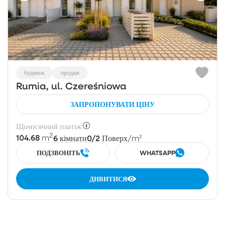
будинок
продаж
Rumia, ul. Czereśniowa
ЗАПРОПОНУВАТИ ЦІНУ
Щомісячний платіж:
2
104.68
6
0/2
m
кімнати
Поверх
/m²
ПОДЗВОНІТЬ
WHATSAPP
ДИВИТИСЯ