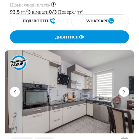
Щомісячний платіж:
2
93.5
3
0/3
m
кімнати
Поверх
/m²
ПОДЗВОНІТЬ
WHATSAPP
ДИВИТИСЯ