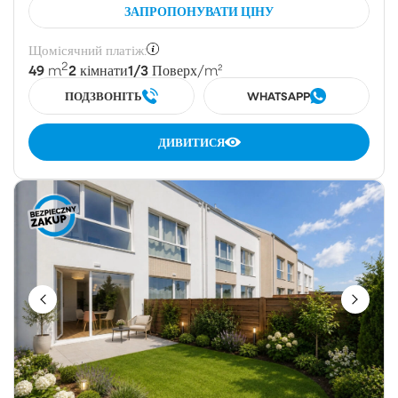
ЗАПРОПОНУВАТИ ЦІНУ
Щомісячний платіж:
2
49
2
1/3
m
кімнати
Поверх
/m²
ПОДЗВОНІТЬ
WHATSAPP
ДИВИТИСЯ