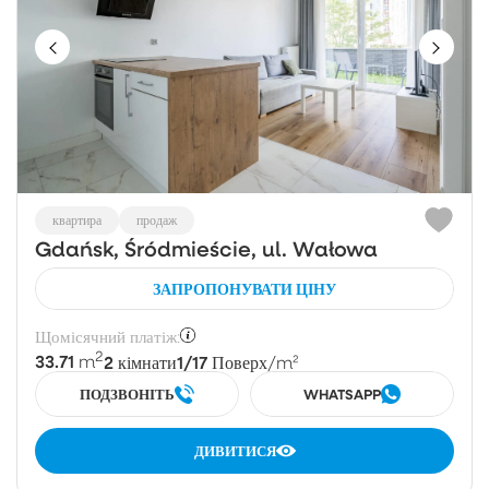
квартира
продаж
Gdańsk, Śródmieście, ul. Wałowa
ЗАПРОПОНУВАТИ ЦІНУ
Щомісячний платіж:
2
33.71
2
1/17
m
кімнати
Поверх
/m²
ПОДЗВОНІТЬ
WHATSAPP
ДИВИТИСЯ