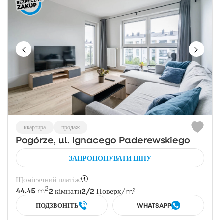
квартира
продаж
Pogórze, ul. Ignacego Paderewskiego
ЗАПРОПОНУВАТИ ЦІНУ
Щомісячний платіж:
2
44.45
2
2/2
m
кімнати
Поверх
/m²
ПОДЗВОНІТЬ
WHATSAPP