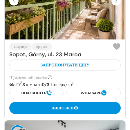
квартира
продаж
Sopot, Górny, ul. 23 Marca
ЗАПРОПОНУВАТИ ЦІНУ
Щомісячний платіж:
2
65
3
0/3
m
кімнати
Поверх
/m²
ПОДЗВОНІТЬ
WHATSAPP
ДИВИТИСЯ