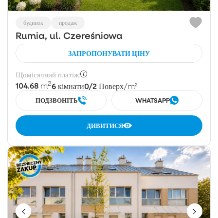
будинок
продаж
Rumia, ul. Czereśniowa
ЗАПРОПОНУВАТИ ЦІНУ
Щомісячний платіж:
2
104.68
6
0/2
m
кімнати
Поверх
/m²
ПОДЗВОНІТЬ
WHATSAPP
ДИВИТИСЯ