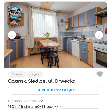
будинок
продаж
Gdańsk, Siedlce, ul. Drwęcka
ЗАПРОПОНУВАТИ ЦІНУ
Щомісячний платіж:
2
162
6
0/1
m
кімнати
Поверх
/m²