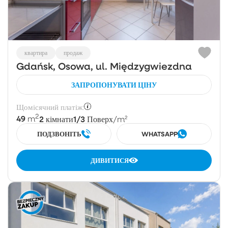
квартира
продаж
Gdańsk, Osowa, ul. Międzygwiezdna
ЗАПРОПОНУВАТИ ЦІНУ
Щомісячний платіж:
2
49
2
1/3
m
кімнати
Поверх
/m²
ПОДЗВОНІТЬ
WHATSAPP
ДИВИТИСЯ