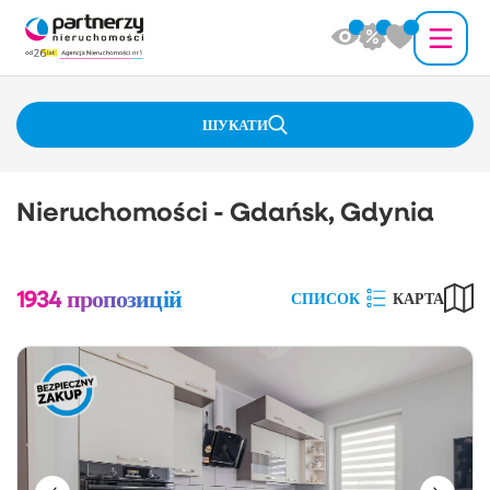
ШУКАТИ
Nieruchomości - Gdańsk, Gdynia
1934
пропозицій
СПИСОК
КАРТА