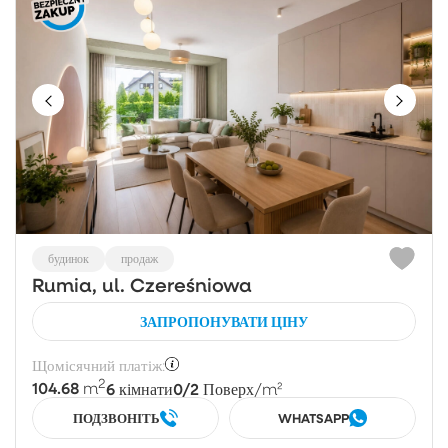
будинок
продаж
Rumia, ul. Czereśniowa
ЗАПРОПОНУВАТИ ЦІНУ
Щомісячний платіж:
2
104.68
6
0/2
m
кімнати
Поверх
/m²
ПОДЗВОНІТЬ
WHATSAPP