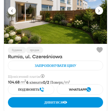
будинок
продаж
Rumia, ul. Czereśniowa
ЗАПРОПОНУВАТИ ЦІНУ
Щомісячний платіж:
2
104.68
6
0/2
m
кімнати
Поверх
/m²
ПОДЗВОНІТЬ
WHATSAPP
ДИВИТИСЯ