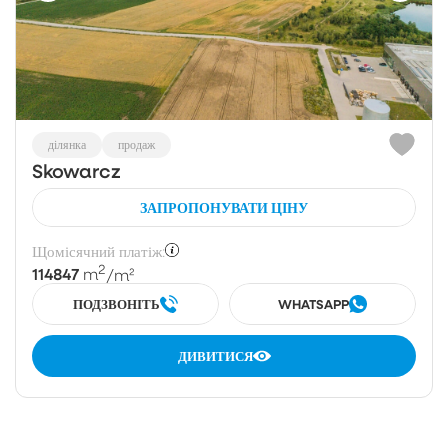
ділянка
продаж
Skowarcz
ЗАПРОПОНУВАТИ ЦІНУ
Щомісячний платіж:
2
114847
m
/m²
ПОДЗВОНІТЬ
WHATSAPP
ДИВИТИСЯ