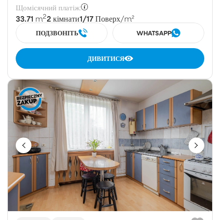
Щомісячний платіж:
2
33.71
2
1/17
m
кімнати
Поверх
/m²
ПОДЗВОНІТЬ
WHATSAPP
ДИВИТИСЯ