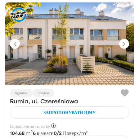
будинок
продаж
Rumia, ul. Czereśniowa
ЗАПРОПОНУВАТИ ЦІНУ
Щомісячний платіж:
2
104.68
6
0/2
m
кімнати
Поверх
/m²