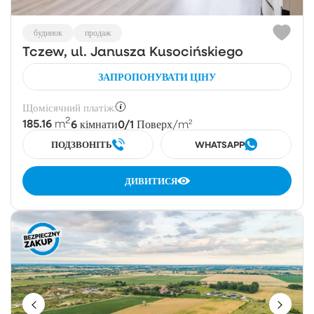
будинок
продаж
Tczew, ul. Janusza Kusocińskiego
ЗАПРОПОНУВАТИ ЦІНУ
Щомісячний платіж:
2
185.16
6
0/1
m
кімнати
Поверх
/m²
ПОДЗВОНІТЬ
WHATSAPP
ДИВИТИСЯ