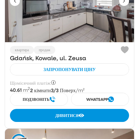
квартира
продаж
Gdańsk, Kowale, ul. Zeusa
ЗАПРОПОНУВАТИ ЦІНУ
Щомісячний платіж:
2
40.61
2
3/3
m
кімнати
Поверх
/m²
ПОДЗВОНІТЬ
WHATSAPP
ДИВИТИСЯ