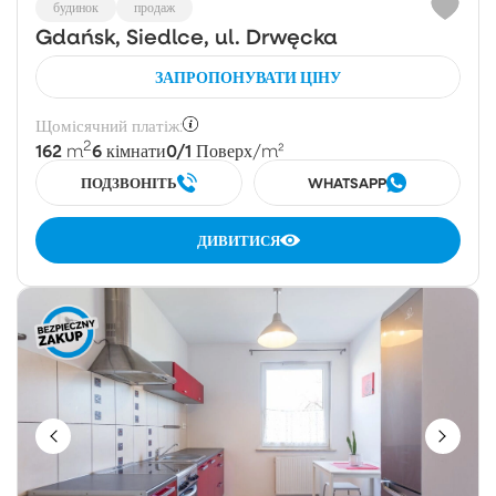
будинок
продаж
Gdańsk, Siedlce, ul. Drwęcka
ЗАПРОПОНУВАТИ ЦІНУ
Щомісячний платіж:
2
162
6
0/1
m
кімнати
Поверх
/m²
ПОДЗВОНІТЬ
WHATSAPP
ДИВИТИСЯ