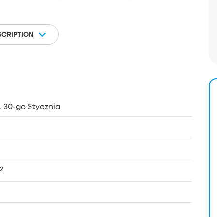
j atrakcyjną.
 SIĘ NA PREZENTACJĘ ORAZ ZAKUPU KOMPLEKSU!
SCRIPTION
. 30-go Stycznia
2