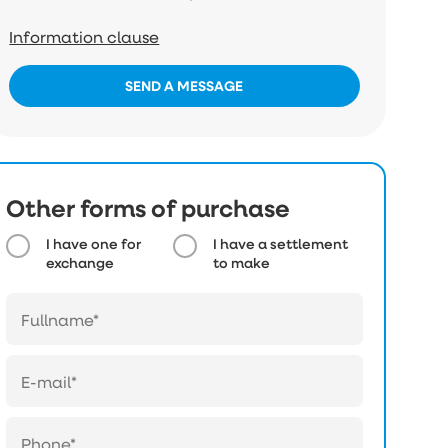
Information clause
SEND A MESSAGE
Other forms of purchase
I have one for
I have a settlement
exchange
to make