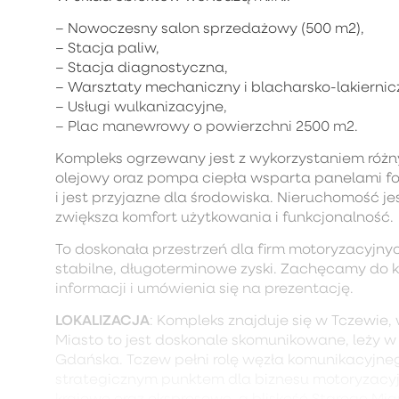
– Nowoczesny salon sprzedażowy (500 m2),
– Stacja paliw,
– Stacja diagnostyczna,
– Warsztaty mechaniczny i blacharsko-lakiernic
– Usługi wulkanizacyjne,
– Plac manewrowy o powierzchni 2500 m2.
Kompleks ogrzewany jest z wykorzystaniem różnyc
olejowy oraz pompa ciepła wsparta panelami fot
i jest przyjazne dla środowiska. Nieruchomość je
zwiększa komfort użytkowania i funkcjonalność.
To doskonała przestrzeń dla firm motoryzacyjny
stabilne, długoterminowe zyski. Zachęcamy do 
informacji i umówienia się na prezentację.
LOKALIZACJA
: Kompleks znajduje się w Tczewie,
Miasto to jest doskonale skomunikowane, leży w 
Gdańska. Tczew pełni rolę węzła komunikacyjnego
strategicznym punktem dla biznesu motoryzacyj
krajowe oraz ekspresowe, a bliskość Starego Mia