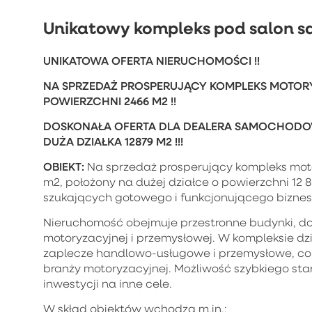
Unikatowy kompleks pod salon 
UNIKATOWA OFERTA NIERUCHOMOŚCI !!
NA SPRZEDAŻ PROSPERUJĄCY KOMPLEKS MOTO
POWIERZCHNI 2466 M2 !!
DOSKONAŁA OFERTA DLA DEALERA SAMOCHODOW
DUŻA DZIAŁKA 12879 M2 !!!
OBIEKT:
Na sprzedaż prosperujący kompleks moto
m2, położony na dużej działce o powierzchni 12 
szukających gotowego i funkcjonującego biznesu
Nieruchomość obejmuje przestronne budynki, do
motoryzacyjnej i przemysłowej. W kompleksie dz
zaplecze handlowo-usługowe i przemysłowe, co c
branży motoryzacyjnej. Możliwość szybkiego sta
inwestycji na inne cele.
W skład obiektów wchodzą m.in.: