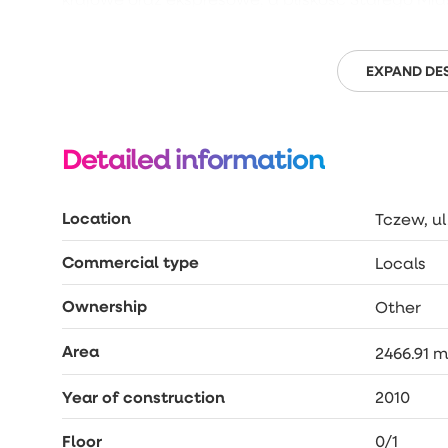
Nadwiślańskich czyni lokalizację jeszcze bardzie
DOSKONAŁA OFERTA – ZACHĘCAM DO UMÓWIENIA
EXPAND DE
Detailed information
Location
Tczew, ul
Commercial type
Locals
Ownership
Other
Area
2466.91 m
Year of construction
2010
Floor
0/1