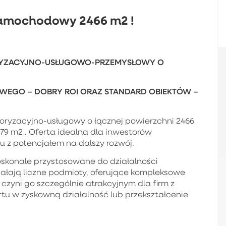
samochodowy 2466 m2 !
RYZACYJNO-USŁUGOWO-PRZEMYSŁOWY O
EGO – DOBRY ROI ORAZ STANDARD OBIEKTÓW –
ryzacyjno-usługowy o łącznej powierzchni 2466
879 m2 . Oferta idealna dla inwestorów
 z potencjałem na dalszy rozwój.
skonale przystosowane do działalności
iałają liczne podmioty, oferujące kompleksowe
zyni go szczególnie atrakcyjnym dla firm z
rtu w zyskowną działalność lub przekształcenie