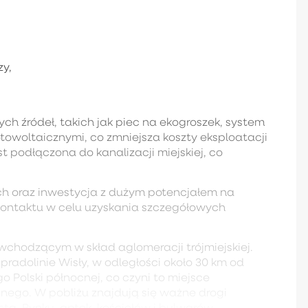
zy,
h źródeł, takich jak piec na ekogroszek, system
owoltaicznymi, co zmniejsza koszty eksploatacji
st podłączona do kanalizacji miejskiej, co
ch oraz inwestycja z dużym potencjałem na
kontaktu w celu uzyskania szczegółowych
 wchodzącym w skład aglomeracji trójmiejskiej.
pradolinie Wisły, w odległości około 30 km od
 Polski północnej, co czyni to miejsce
nego. W pobliżu znajdują się ważne drogi
sta, Rynku, aptek, kościołów i bulwarów