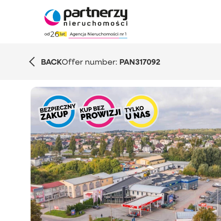
BACK
Offer number:
PAN317092