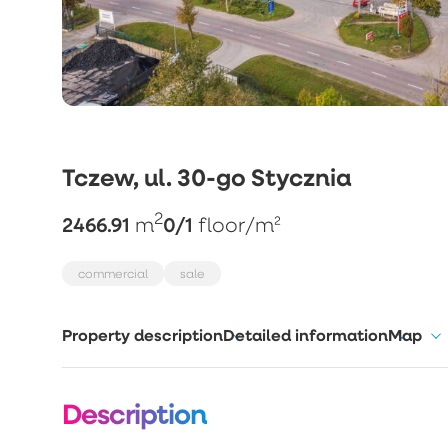
Tczew, ul. 30-go Stycznia
2
2466.91
0/1
m
floor
/m²
commercial
sale
Property description
Detailed information
Map
Description