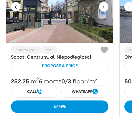
commercial
rent
c
Sopot, Centrum, al. Niepodległości
Chw
PROPOSE A PRICE
2
252.25
6
0/3
50
m
rooms
floor
/m²
CALL
WHATSAPP
SEE