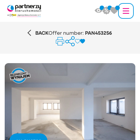
BACK
Offer number:
PAN453256