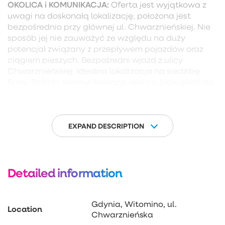
OKOLICA i KOMUNIKACJA:
Oferta jest wyjątkowa z
uwagi na doskonałą lokalizację, położona jest
bezpośrednio przy głównej ul. Chwarznieńskiej. Nie
sposób jej nie zauważyć ze względu na duży
potencjał związany z przepływem pojazdów oraz
ciągiem pieszych. Bezpośredni wjazd z ulicy
Chwarznieńskiej. Idealna lokalizacja na siedzibę
firmy. Dobrze skomunikowana okolica (odległość do
przystanków autobusowych w kierunku centrum
Gdyni to ok 150 m), 10 min. jazdy samochodem od
centrum Gdyni, bardzo dobry dojazd na Trójmiejską
Obwodnicę. W sąsiedztwie pełne zaplecze
EXPAND DESCRIPTION
handlowo-usługowe.
Zapraszam na prezentacje!
Detailed information
Gdynia, Witomino, ul.
Location
Chwarznieńska