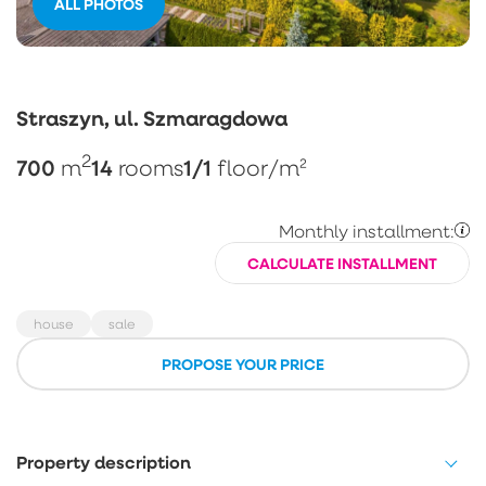
ALL PHOTOS
Straszyn, ul. Szmaragdowa
2
700
14
1/1
m
rooms
floor
/m²
Monthly installment:
CALCULATE INSTALLMENT
house
sale
PROPOSE YOUR PRICE
Property description