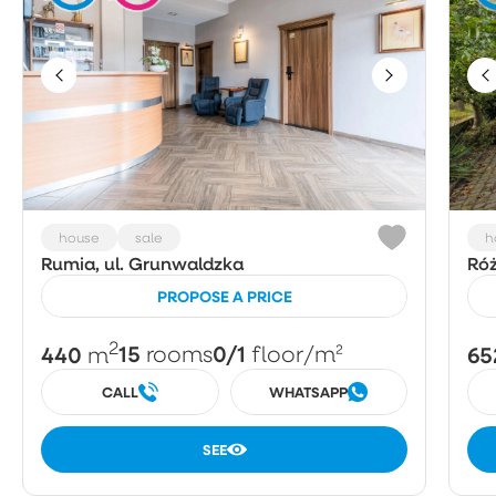
house
sale
h
Rumia, ul. Grunwaldzka
Róż
PROPOSE A PRICE
2
440
15
0/1
65
m
rooms
floor
/m²
CALL
WHATSAPP
SEE