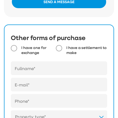
SEND A MESSAGE
Other forms of purchase
I have one for
I have a settlement to
exchange
make
Property type*