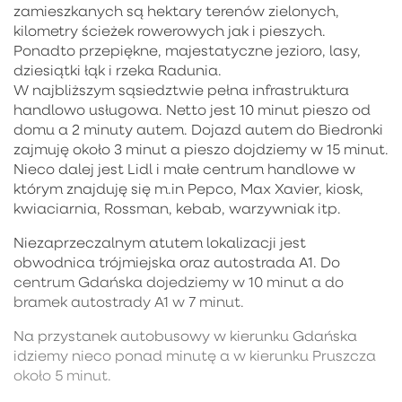
zamieszkanych są hektary terenów zielonych,
kilometry ścieżek rowerowych jak i pieszych.
Ponadto przepiękne, majestatyczne jezioro, lasy,
dziesiątki łąk i rzeka Radunia.
W najbliższym sąsiedztwie pełna infrastruktura
handlowo usługowa. Netto jest 10 minut pieszo od
domu a 2 minuty autem. Dojazd autem do Biedronki
zajmuję około 3 minut a pieszo dojdziemy w 15 minut.
Nieco dalej jest Lidl i małe centrum handlowe w
którym znajduję się m.in Pepco, Max Xavier, kiosk,
kwiaciarnia, Rossman, kebab, warzywniak itp.
Niezaprzeczalnym atutem lokalizacji jest
obwodnica trójmiejska oraz autostrada A1. Do
centrum Gdańska dojedziemy w 10 minut a do
bramek autostrady A1 w 7 minut.
Na przystanek autobusowy w kierunku Gdańska
idziemy nieco ponad minutę a w kierunku Pruszcza
około 5 minut.