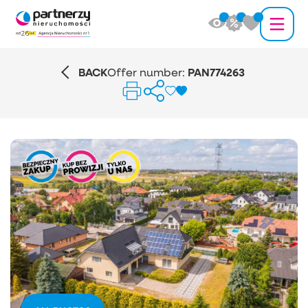
BACK
Offer number:
PAN774263