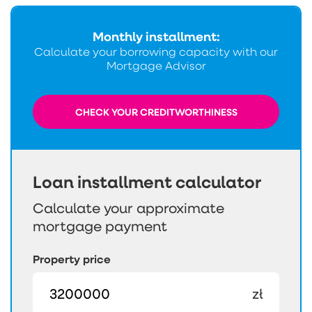
Monthly installment:
Calculate your borrowing capacity with our
Mortgage Advisor
CHECK YOUR CREDITWORTHINESS
Loan installment calculator
Calculate your approximate
mortgage payment
Property price
zł