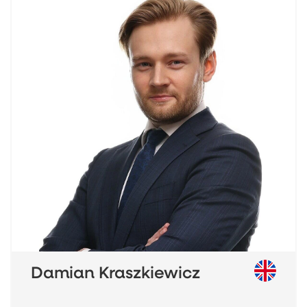
Działka jest płaska i ma wymiary 40m x 40m. Za
domem znajduję się dodatkowy garaż na dwa
mniejsze auta.
Zakup bez prowizji (dla klientów gotówkowych oraz
klientów kredytowych korzystających z naszego
doradcy).
Zapraszamy na prezentacje!
Damian Kraszkiewicz