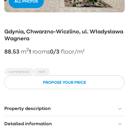
ALL PHOTOS
Gdynia, Chwarzno-Wiczlino, ul. Władysława
Wagnera
2
88.53
1
0/3
m
rooms
floor
/m²
commercial
rent
PROPOSE YOUR PRICE
Property description
Detailed information