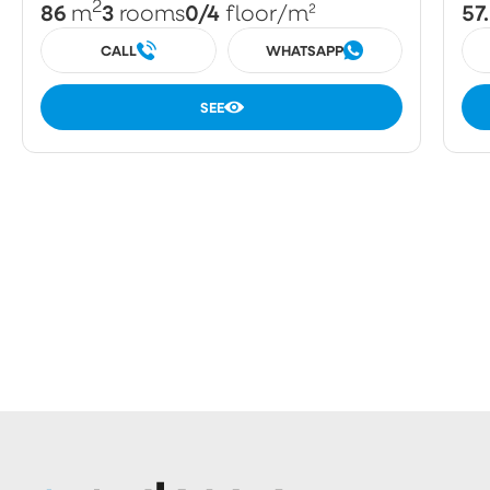
2
86
3
0/4
57
m
rooms
floor
/m²
CALL
WHATSAPP
SEE