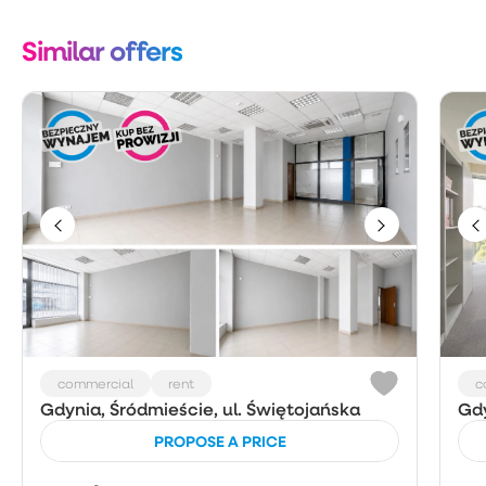
Similar offers
commercial
rent
c
Gdynia, Śródmieście, ul. Świętojańska
Gdy
PROPOSE A PRICE