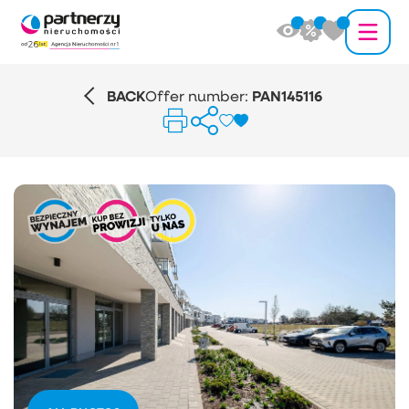
BACK
Offer number:
PAN145116