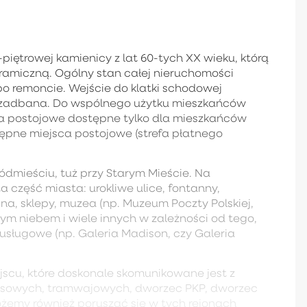
-piętrowej kamienicy z lat 60-tych XX wieku, którą
amiczną. Ogólny stan całej nieruchomości
po remoncie. Wejście do klatki schodowej
i zadbana. Do wspólnego użytku mieszkańców
a postojowe dostępne tylko dla mieszkańców
ępne miejsca postojowe (strefa płatnego
ódmieściu, tuż przy Starym Mieście. Na
a część miasta: urokliwe ulice, fontanny,
kina, sklepy, muzea (np. Muzeum Poczty Polskiej,
ym niebem i wiele innych w zależności od tego,
usługowe (np. Galeria Madison, czy Galeria
jscu, które doskonale skomunikowane jest z
obusowych, tramwajowych, dworzec PKP, dworzec
możemy również poruszać się w tych rejonach