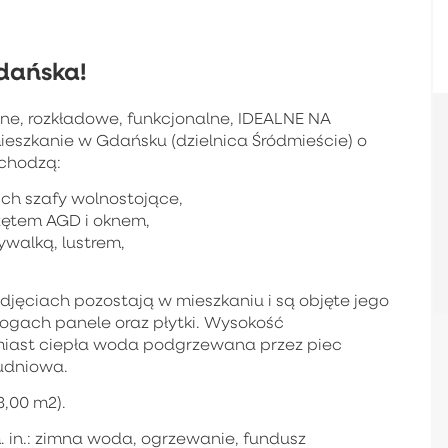
dańska!
ne, rozkładowe, funkcjonalne, IDEALNE NA
eszkanie w Gdańsku (dzielnica Śródmieście) o
wchodzą:
nich szafy wolnostojące,
zętem AGD i oknem,
ywalką, lustrem,
jęciach pozostają w mieszkaniu i są objęte jego
łogach panele oraz płytki. Wysokość
omiast ciepła woda podgrzewana przez piec
udniowa.
3,00 m2).
. in.: zimna woda, ogrzewanie, fundusz