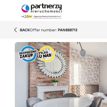
BACK
Offer number:
PAN888713