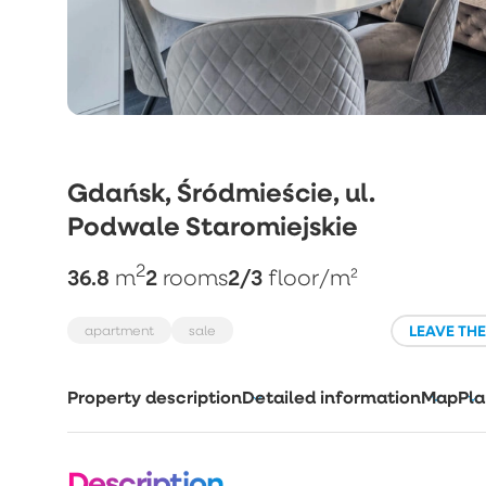
Gdańsk, Śródmieście, ul.
Podwale Staromiejskie
2
36.8
2
2/3
m
rooms
floor
/m²
LEAVE TH
apartment
sale
Property description
Detailed information
Map
Pla
Description