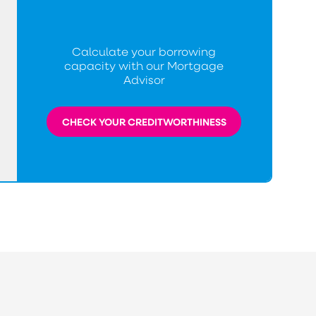
Calculate your borrowing
capacity with our Mortgage
Advisor
CHECK YOUR CREDITWORTHINESS