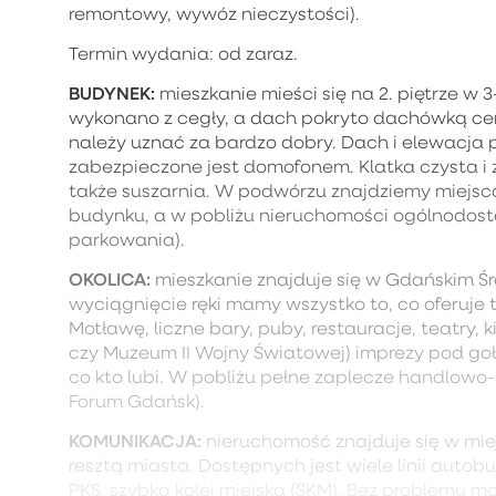
remontowy, wywóz nieczystości).
Termin wydania: od zaraz.
BUDYNEK:
mieszkanie mieści się na 2. piętrze w 3
wykonano z cegły, a dach pokryto dachówką cer
należy uznać za bardzo dobry. Dach i elewacja 
zabezpieczone jest domofonem. Klatka czysta 
także suszarnia. W podwórzu znajdziemy miejsc
budynku, a w pobliżu nieruchomości ogólnodost
parkowania).
OKOLICA:
mieszkanie znajduje się w Gdańskim Śr
wyciągnięcie ręki mamy wszystko to, co oferuje t
Motławę, liczne bary, puby, restauracje, teatry, 
czy Muzeum II Wojny Światowej) imprezy pod goł
co kto lubi. W pobliżu pełne zaplecze handlowo-
Forum Gdańsk).
KOMUNIKACJA:
nieruchomość znajduje się w mie
resztą miasta. Dostępnych jest wiele linii aut
PKS, szybka kolej miejska (SKM). Bez problemu 