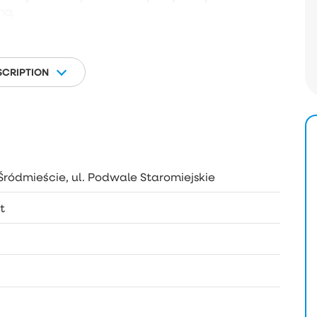
ną.
SCRIPTION
Śródmieście, ul. Podwale Staromiejskie
t