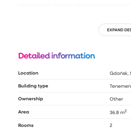
samochodem, rowerem, czy hulajnogą elektrycz
ZAPRASZAM NA PREZENTACJĘ!
EXPAND DE
Detailed information
Location
Gdańsk, 
Building type
Tenemen
Ownership
Other
2
Area
36.8 m
Rooms
2