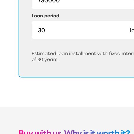
Loan period
l
Estimated loan installment with fixed int
of 30 years.
Buy with us. Why is it worth it?