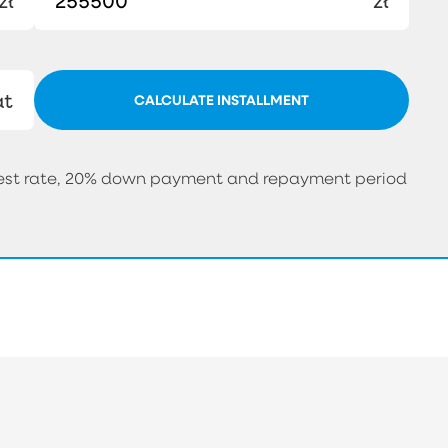
zł
zł
at
CALCULATE INSTALLMENT
erest rate, 20% down payment and repayment period