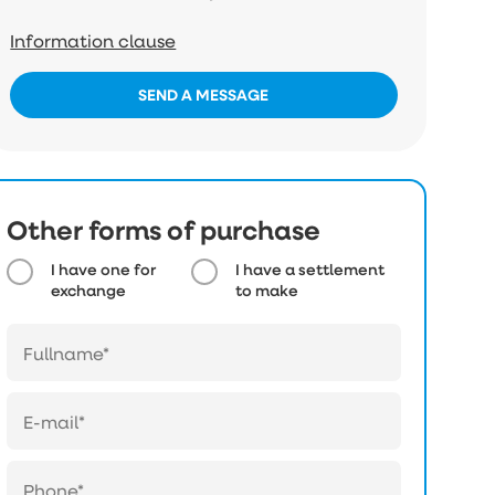
Information clause
SEND A MESSAGE
Other forms of purchase
I have one for
I have a settlement
exchange
to make