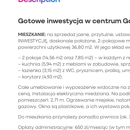
Gotowe inwestycja w centrum G
MIESZKANIE:
na sprzedaż jasne, przytulne, ustaw
INWESTYCJĘ, doskonale położone, 2-pokojowe mi
powierzchni użytkowej 36,80 m2. W jego skład 
– 2 pokoje (14,56 m2 oraz 7,85 m2) – w każdym z 
– kuchnia (5,94 m2) z meblami w zabudowie, spr
– łazienka (3,15 m2) z WC, prysznicem, pralką, um
– korytarz (4,93 m2).
Całe umeblowanie i wyposażenie widoczne na zd
ceną. Instalacja elektryczna miedziana. Na pod
pomieszczeń: 2,71 m. Ogrzewanie miejskie, nat
gazowy. Okna są plastikowe, a ich wystawa poł
Do mieszkania przynależy ponadto piwnica (ok. 
Opłaty administracyjne: 650 zł/miesiąc (w tym m