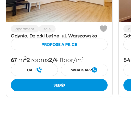
apartment
sale
a
Gdynia, Działki Leśne, ul. Warszawska
Gdy
PROPOSE A PRICE
2
67
2
2/4
54
m
rooms
floor
/m²
CALL
WHATSAPP
SEE