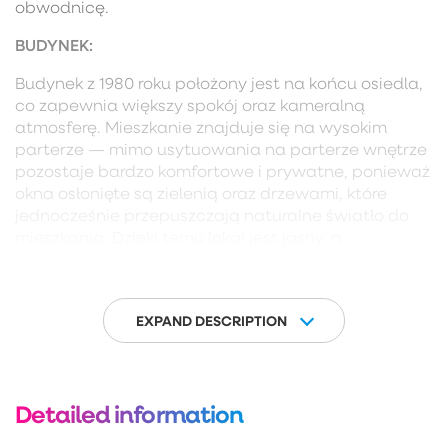
obwodnicę.
BUDYNEK:
Budynek z 1980 roku położony jest na końcu osiedla,
co zapewnia większy spokój oraz kameralną
atmosferę. Mieszkanie znajduje się na wysokim
parterze — mimo usytuowania na parterze wnętrze
pozostaje bardzo komfortowe i prywatne, ponieważ
okna osłonięte są zielenią oraz drzewami, które
jednocześnie przepuszczają naturalne światło do
mieszkania. Dzięki temu lokal jest jasny, a
jednocześnie daje poczucie intymności i oddalenia
od przechodniów.
Z zaparkowaniem samochodu nie ma problemu, jest
EXPAND DESCRIPTION
dużo ogólnodostępnych miejsc parkingowych.
MIESZKANIE:
Detailed information
Składa się z: