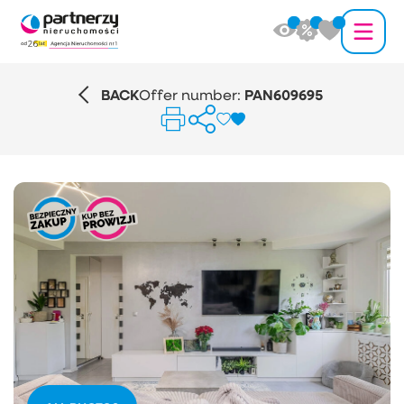
BACK
Offer number:
PAN609695