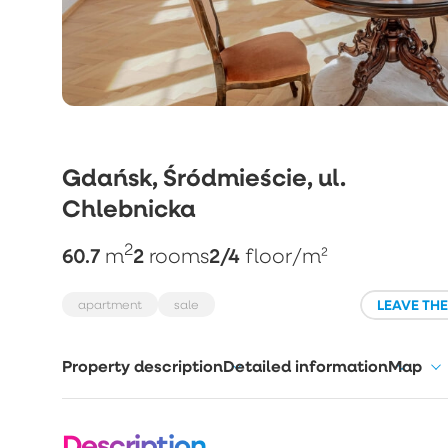
Gdańsk, Śródmieście, ul.
Chlebnicka
2
60.7
2
2/4
m
rooms
floor
/m²
LEAVE TH
apartment
sale
Property description
Detailed information
Map
Description