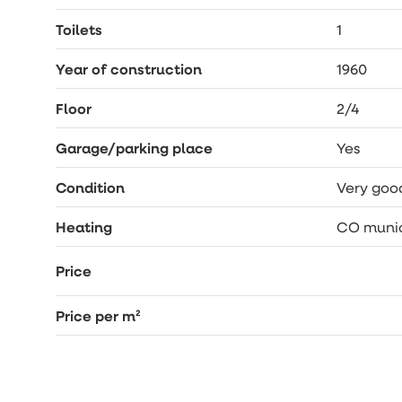
Toilets
1
Year of construction
1960
Floor
2/4
Garage/parking place
Yes
Condition
Very goo
Heating
CO munic
Price
Price per m²