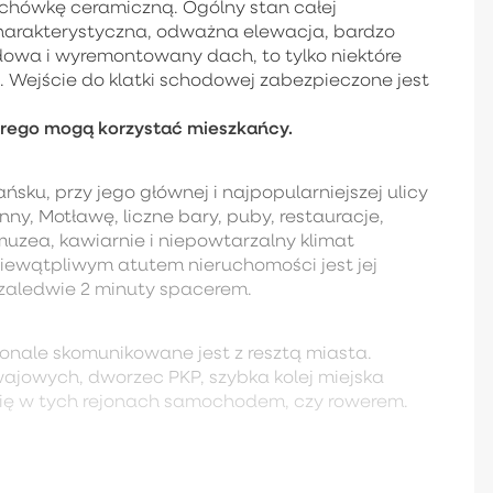
achówkę ceramiczną. Ogólny stan całej
harakterystyczna, odważna elewacja, bardzo
owa i wyremontowany dach, to tylko niektóre
Wejście do klatki schodowej zabezpieczone jest
tórego mogą korzystać mieszkańcy.
sku, przy jego głównej i najpopularniejszej ulicy
nny, Motławę, liczne bary, puby, restauracje,
 muzea, kawiarnie i niepowtarzalny klimat
Niewątpliwym atutem nieruchomości jest jej
 zaledwie 2 minuty spacerem.
konale skomunikowane jest z resztą miasta.
wajowych, dworzec PKP, szybka kolej miejska
się w tych rejonach samochodem, czy rowerem.