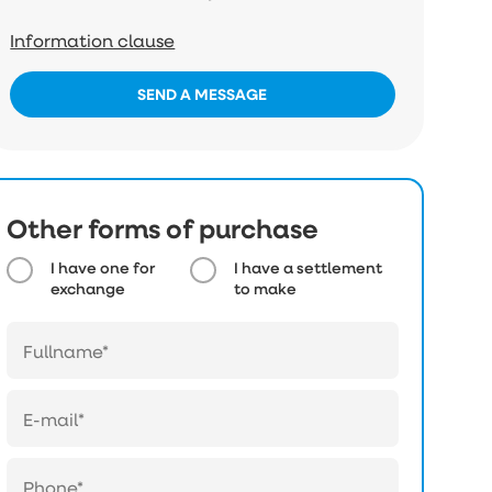
Information clause
SEND A MESSAGE
Other forms of purchase
I have one for
I have a settlement
exchange
to make