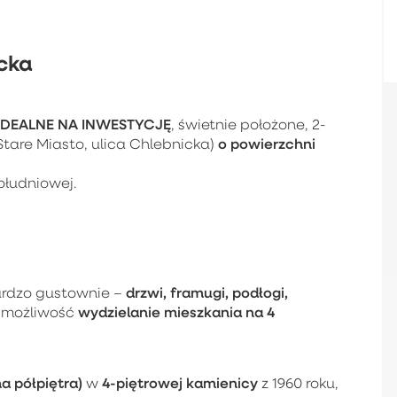
icka
IDEALNE NA INWESTYCJĘ
, świetnie położone, 2-
o powierzchni
are Miasto, ulica Chlebnicka)
ołudniowej.
drzwi, framugi, podłogi,
rdzo gustownie –
wydzielanie mieszkania na 4
e możliwość
a półpiętra)
4-piętrowej kamienicy
w
z 1960 roku,