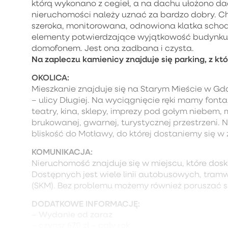
którą wykonano z cegieł, a na dachu ułożono d
nieruchomości należy uznać za bardzo dobry. C
szeroka, monitorowana, odnowiona klatka schod
elementy potwierdzające wyjątkowość budynku. 
domofonem. Jest ona zadbana i czysta.
Na zapleczu kamienicy znajduje się parking, z k
OKOLICA:
Mieszkanie znajduje się na Starym Mieście w Gdań
– ulicy Długiej. Na wyciągnięcie ręki mamy fonta
teatry, kina, sklepy, imprezy pod gołym niebem,
brukowanej, gwarnej, turystycznej przestrzeni. 
bliskość do Motławy, do której dostaniemy się w
KOMUNIKACJA:
Nieruchomość znajduje się w miejscu, które dos
Dostępnych jest wiele linii autobusowych, tram
(SKM). Bez problemu możemy również poruszać 
DODATKOWE INFORMACJĘ:
– Wydanie od zaraz
– czynsz 670 zł – cały rok