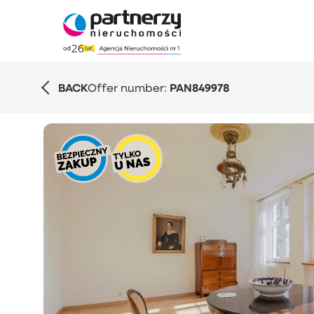
BACK
Offer number:
PAN849978