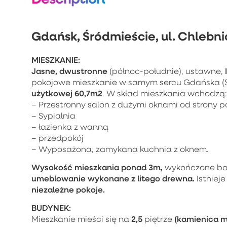
Gdańsk, Śródmieście, ul. Chlebn
MIESZKANIE:
Jasne, dwustronne
(północ-południe), ustawne,
pokojowe mieszkanie w samym sercu Gdańska (St
użytkowej 60,7m2
. W skład mieszkania wchodzą:
– Przestronny salon z dużymi oknami od strony p
– Sypialnia
– łazienka z wanną
– przedpokój
– Wyposażona, zamykana kuchnia z oknem.
Wysokość mieszkania ponad 3m,
wykończone ba
umeblowanie wykonane z litego drewna.
Istniej
niezależne pokoje.
BUDYNEK:
2,5
(kamienica m
Mieszkanie mieści się na
piętrze