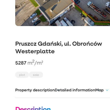
Pruszcz Gdański, ul. Obrońców
Westerplatte
2
5287
m
/m²
plot
sale
Property description
Detailed information
Map
Description