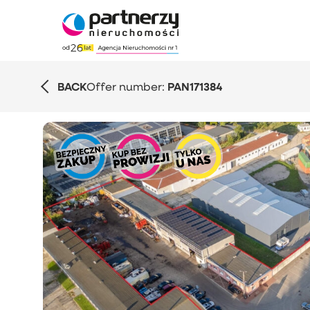
BACK
Offer number:
PAN171384