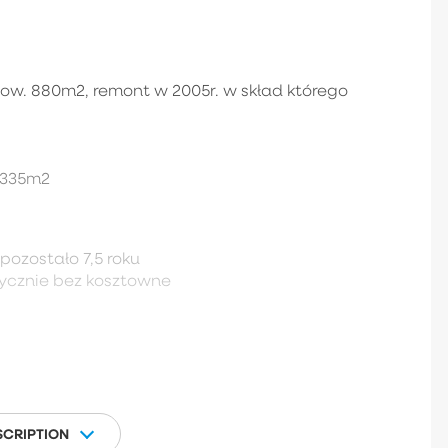
. 880m2, remont w 2005r. w skład którego
 335m2
ozostało 7,5 roku
tycznie bez kosztowne
SCRIPTION