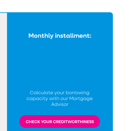
Monthly installment:
Calculate your borrowing
capacity with our Mortgage
Advisor
CHECK YOUR CREDITWORTHINESS