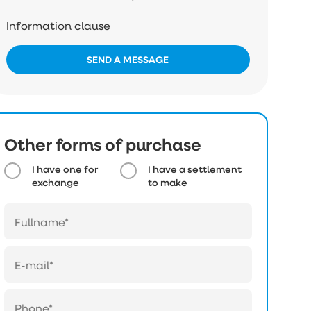
Information clause
SEND A MESSAGE
Other forms of purchase
I have one for
I have a settlement
exchange
to make