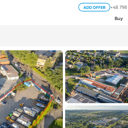
+48 798
ADD OFFER
Buy