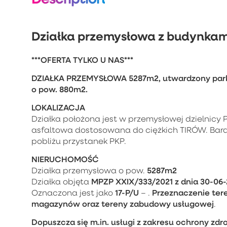
Działka przemysłowa z budynkam
***OFERTA TYLKO U NAS***
DZIAŁKA PRZEMYSŁOWA 5287m2, utwardzony park
o pow. 880m2.
LOKALIZACJA
Działka położona jest w przemysłowej dzielnic
asfaltowa dostosowana do ciężkich TIRÓW. Bard
pobliżu przystanek PKP.
NIERUCHOMOŚĆ
5287m2
Działka przemysłowa o pow.
MPZP XXIX/333/2021 z dnia 30-06-2
Działka objęta
17-P/U
Przeznaczenie ter
Oznaczona jest jako
– .
magazynów oraz tereny zabudowy usługowej
.
Dopuszcza się m.in. usługi z zakresu ochrony zdro