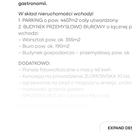
gastronomii.
W skład nieruchomości wchodzi
1. PARKING o pow. 4407m2 cały utwardzony
2. BUDYNEK PRZEMYSŁOWO BIUROWY o łącznej pow
wchodzi:
– Warsztat pow. ok. 355m2
– Biuro pow. ok. 190m2
– Budynek gospodarczo – przemysłowy pow. ok.
DODATKOWO:
– Panele fotowoltaiczne o mocy 40 kwh
– Koncesja na prowadzenie ZŁOMOWISKA 10 lat, p
– ogrzewanie na prąd z magazynu energii, prak
– możliwość grzania gazem
– SPRZEDAŻ BEZ VAT od osoby fizycznej
ZAPRASZAM NA PREZENTACJĘ
EXPAND DE