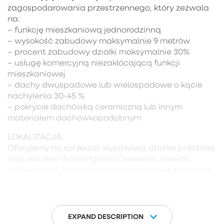
zagospodarowania przestrzennego, który zezwala
na:
– funkcję mieszkaniową jednorodzinną
– wysokość zabudowy maksymalnie 9 metrów
– procent zabudowy działki maksymalnie 30%
– usługę komercyjną niezakłócającą funkcji
mieszkaniowej
– dachy dwuspadowe lub wielospadowe o kącie
nachylenia 30-45 %
– pokrycie dachówką ceramiczną lub innym
materiałem dachówkopodobnym
LOKALIZACJA:
Oferujemy na sprzedaż wyjątkową działkę położoną
nad Jeziorem Salino (gmina Gniewino, powiat
wejherowski). Salinko to malownicza wieś położona
w powiecie wejherowskim, w województwie
pomorskim, znana z urokliwego krajobrazu i
spokojnej atmosfery. Otoczona jest pięknymi lasami
oraz licznymi jeziorami, w tym jeziorami Salino i
EXPAND DESCRIPTION