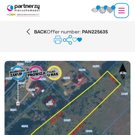
BACK
Offer number:
PAN225635