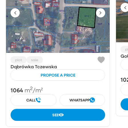
p
Goł
plot
sale
Dąbrówka Tczewska
PROPOSE A PRICE
10
2
1064
m
/m²
CALL
WHATSAPP
SEE