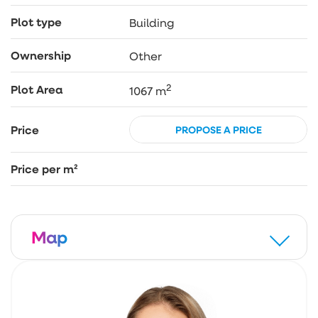
oraz budynki rekreacji indywidualnej (domki
letniskowe), domy całoroczne mieszkalne.
Plot type
Building
ZAPRASZAM po więcej informacji oraz na
Ownership
Other
prezentację!
2
Plot Area
1067 m
Price
PROPOSE A PRICE
Price per m²
Map