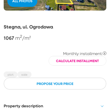
ALL PHOTOS
Stegna, ul. Ogrodowa
2
1067
m
/m²
Monthly installment:
CALCULATE INSTALLMENT
plot
sale
PROPOSE YOUR PRICE
Property description