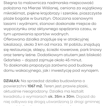
Stegna to malownicza nadmorska miejscowość
położona na Mierzei Wiślanej, ceniona za wyjątkowy
mikroklimat, piękne krajobrazy i szerokie, piaszczyste
plaże bogate w bursztyn. Otoczona sosnowymi
lasami i wydmami, stanowi doskonałe miejsce do
wypoczynku oraz aktywnego spędzania czasu, w
tym uprawiania sportów wodnych.
Oferowana działka znajduje się w atrakcyjnej
lokalizacji, około 3 km od morza. W pobliżu znajdują
się restauracje, sklepy, ścieżki rowerowe, park linowy
oraz tereny leśne. Dodatkowym atutem jest bliskość
Gdańska – dojazd zajmuje około 45 minut.
To doskonała propozycja zarówno pod budowę
domu wakacyjnego, jak i inwestycję pod wynajem.
DZIAŁKA:
Na sprzedaż działka budowlana o
1067 m2.
powierzchni
Teren jest prawie płaski,
aktualnie nieogrodzony. Działka ma kształt
ok. 35m x 30m
kwadratu o wymiarach
. Dojazd do
niej odbywa się drogą utwardzoną (z drogi gminnej