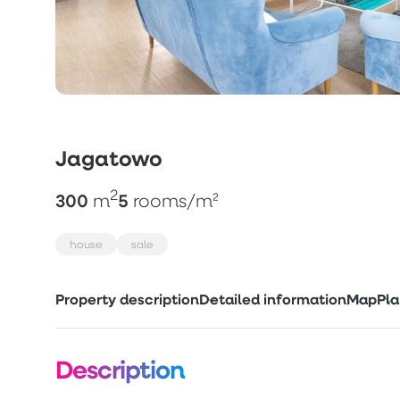
Jagatowo
2
300
5
m
rooms
/m²
house
sale
Property description
Detailed information
Map
Pla
Description