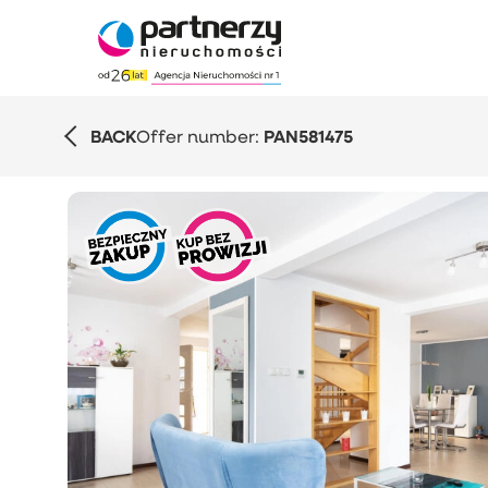
BACK
Offer number:
PAN581475