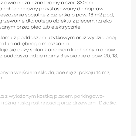
z dwie niezależne bramy o szer. 330cm i
kanał techniczny przystosowany do napraw
szczenie socjalne z łazienką o pow. 18 m2 pod,
ogrzewanie dla całego obiektu z piecem na eko-
anym przez piec lub elektrycznie.
z domu z poddaszem użytkowym oraz wydzielonej
ura lub odrębnego mieszkania.
duje się duży salon z aneksem kuchennym o pow.
z poddasza gdzie mamy 3 sypialnie o pow. 20, 18,
nym wejściem składające się z: pokoju 14 m2,
m2
na z wyłożonym kostką placem parkingowo-
żną niską roślinnością oraz drzewami. Działka