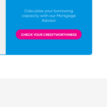
Calculate your borrowing
capacity with our Mortgage
Advisor
CHECK YOUR CREDITWORTHINESS