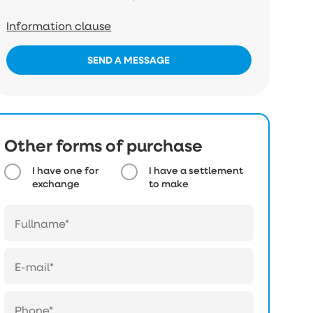
Information clause
SEND A MESSAGE
Other forms of purchase
I have one for
I have a settlement
exchange
to make