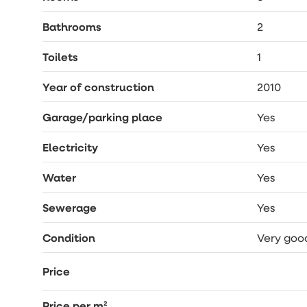
Bathrooms
2
Toilets
1
Year of construction
2010
Garage/parking place
Yes
Electricity
Yes
Water
Yes
Sewerage
Yes
Condition
Very goo
Price
Price per m²