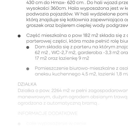
430 cm do Hmax- 620 cm . Do hali wjazd prze
wysokości 360cm. Hala wyposażona jest w 
podwozia pojazdów. W hali wydzielone pomie
którą znajduje się kotłownia zapewniająca 
groszek oraz bojlerem ciepłej wody podgrzew
Część mieszkalna o pow 182 m2 składa się 
parterowej części, która może pełnić rolę bi
Dom składa się z parteru na którym znaj
62 m2 , WC-2,7 m2, garderoba -3,3 m2 ora
17 m2 oraz łazienkę 9 m2
Pomieszczenie biurowo-mieszkalne z osob
aneksu kuchennego 4,5 m2, łazienki 1,8 
DZIAŁKA
Działka o pow. 2264 m2 w pełni zagospodarowa
manewrowym, dużym ogrodem obsianym trawą i ró
ogrodzona z automatyczną bramą .
INFORMACJE DODATKOWE
całe wyposażenie w cenie