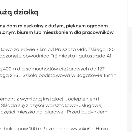
użą działką
ny dom mieszkalny z dużym, pięknym ogrodem
elonym biurem lub mieszkaniem dla pracowników.
towo zaledwie 7 km od Pruszcza Gdańskiego i 20
ączonej z obwodnicą Trójmiasta i autostradą A1
ą 400m dla samochodów ciężarowych do 12T
 drogą 226 . Szkoła podstawowa w Jagatowie 15min
emont z wymianą instalacji , ociepleniem i
Składa się z części warsztatowo-usługowej ,
 części mieszkalno-biurowej. Przed budynkiem
z hali o pow 100 m2 i zmiennej wysokości Hmin-