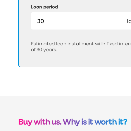
Loan period
l
Estimated loan installment with fixed int
of 30 years.
Buy with us. Why is it worth it?