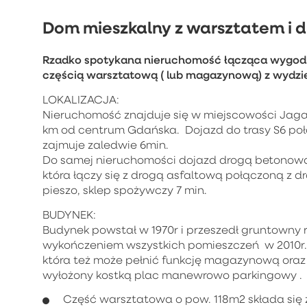
Dom mieszkalny z warsztatem i d
Rzadko spotykana nieruchomość łącząca wygod
częścią warsztatową ( lub magazynową) z wydzi
LOKALIZACJA:
Nieruchomość znajduje się w miejscowości Jaga
km od centrum Gdańska. Dojazd do trasy S6 poł
zajmuje zaledwie 6min.
Do samej nieruchomości dojazd drogą betonow
która łączy się z drogą asfaltową połączoną z
pieszo, sklep spożywczy 7 min.
BUDYNEK:
Budynek powstał w 1970r i przeszedł gruntowny r
wykończeniem wszystkich pomieszczeń w 2010r. 
która też może pełnić funkcję magazynową oraz
wyłożony kostką plac manewrowo parkingowy .
Część warsztatowa o pow. 118m2 składa się 