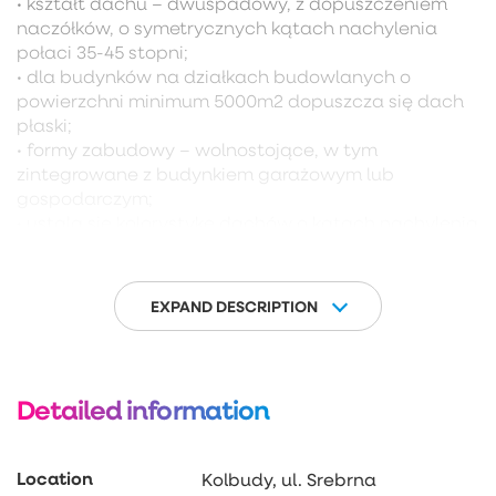
• kształt dachu – dwuspadowy, z dopuszczeniem
naczółków, o symetrycznych kątach nachylenia
połaci 35-45 stopni;
• dla budynków na działkach budowlanych o
powierzchni minimum 5000m2 dopuszcza się dach
płaski;
• formy zabudowy – wolnostojące, w tym
zintegrowane z budynkiem garażowym lub
gospodarczym;
• ustala się kolorystykę dachów o kątach nachylenia
połaci 35-45 stopni w odcieniach: czerwieni, brązu
lub szarości.
EXPAND DESCRIPTION
Detailed information
Location
Kolbudy, ul. Srebrna