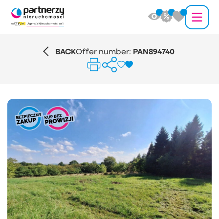
BACK
Offer number:
PAN894740