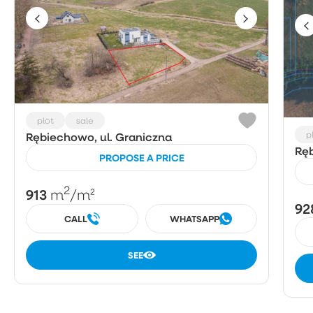
plot
sale
p
Rębiechowo, ul. Graniczna
Ręb
PROPOSE A PRICE
2
913
m
/m²
92
CALL
WHATSAPP
SEE