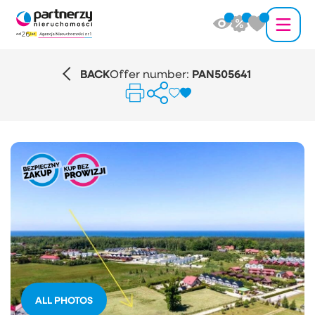
BACK
Offer number:
PAN505641
ALL PHOTOS