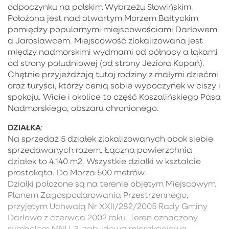
odpoczynku na polskim Wybrzeżu Słowińskim.
Położona jest nad otwartym Morzem Bałtyckim
pomiędzy popularnymi miejscowościami Darłowem
a Jarosławcem. Miejscowość zlokalizowana jest
między nadmorskimi wydmami od północy a łąkami
od strony południowej (od strony Jeziora Kopań).
Chętnie przyjeżdżają tutaj rodziny z małymi dziećmi
oraz turyści, którzy cenią sobie wypoczynek w ciszy i
spokoju. Wicie i okolice to część Koszalińskiego Pasa
Nadmorskiego, obszaru chronionego.
DZIAŁKA
:
Na sprzedaż 5 działek zlokalizowanych obok siebie
sprzedawanych razem. Łączna powierzchnia
działek to 4.140 m2. Wszystkie działki w kształcie
prostokąta. Do Morza 500 metrów.
Działki położone są na terenie objętym Miejscowym
Planem Zagospodarowania Przestrzennego,
przyjętym Uchwałą Nr XXII/282/2005 Rady Gminy
Darłowo z czerwca 2002 roku. Teren oznaczony
symbolem MNU-3, zabudowa mieszkaniowa