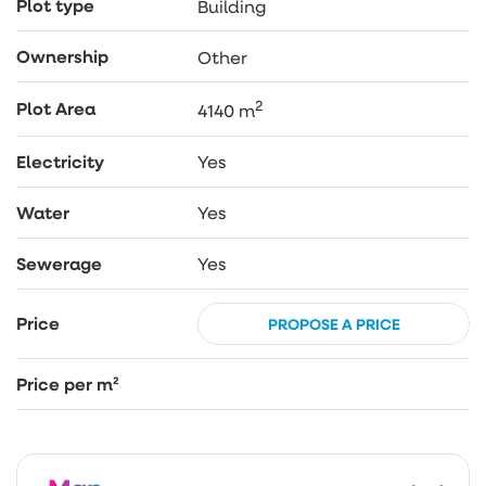
Plot type
Building
inwestycyjnych.
POZOSTAŁE INFORMACJE
:
Ownership
Other
– działki objęte trzema Księgami Wieczystymi –
jeden właściciel; Księgi Wieczyste bez obciążeń,
2
Plot Area
4140 m
– media: prąd, woda i kanalizacja w drodze,
– dojazd drogą utwardzoną z płyt betonowych.
Electricity
Yes
ZACHĘCAM DO ZAKUPU!
Water
Yes
Sewerage
Yes
Price
PROPOSE A PRICE
Price per m²