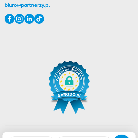
biuro@partnerzy.pl
Biuro nieruchomości PARTNERZY Nieruchomości | Agencja |