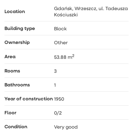
dobra komunikacja miejska
Gdańsk, Wrzeszcz, ul. Tadeusza
Location
To idealna propozycja dla osób szukających
Kościuszki
mieszkania blisko morza lub
inwestorów planujących wynajem dla turystów.
Building type
Block
Ownership
Other
2
Area
53.88 m
Rooms
3
Bathrooms
1
Year of construction
1950
Floor
0/2
Condition
Very good