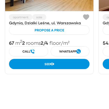
apartment
sale
a
Gdynia, Działki Leśne, ul. Warszawska
Gdy
PROPOSE A PRICE
2
67
2
2/4
54
m
rooms
floor
/m²
CALL
WHATSAPP
SEE