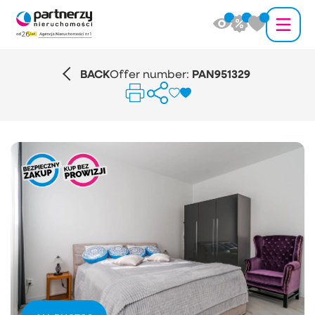
BACK
Offer number:
PAN951329