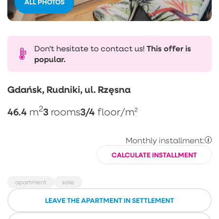
ALL PHOTOS
Don't hesitate to contact us!
This offer is
popular.
Gdańsk, Rudniki, ul. Rzęsna
2
46.4
3
3/4
m
rooms
floor
/m²
Monthly installment:
CALCULATE INSTALLMENT
apartment
sale
LEAVE THE APARTMENT IN SETTLEMENT