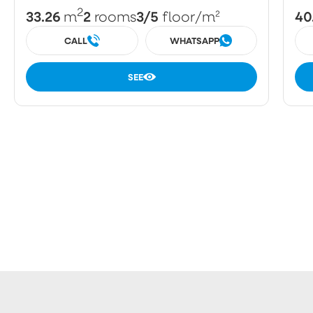
2
33.26
2
3/5
40
m
rooms
floor
/m²
CALL
WHATSAPP
SEE