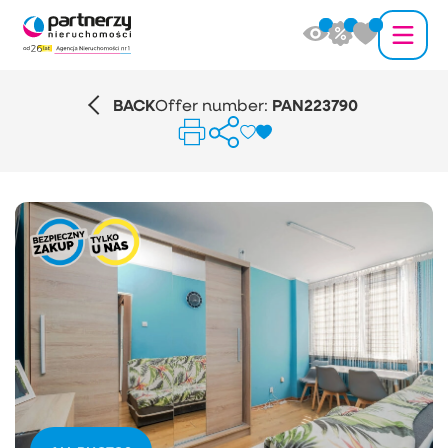
BACK
Offer number:
PAN223790