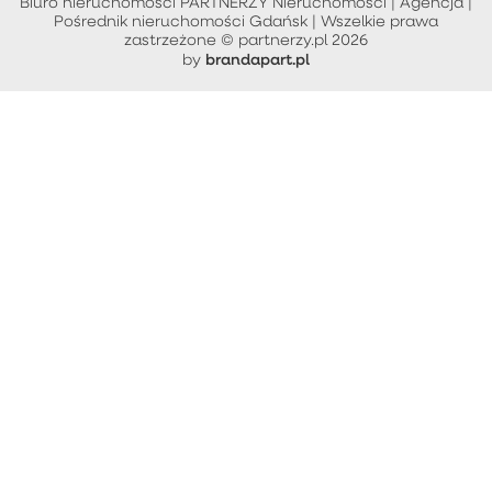
Biuro nieruchomości PARTNERZY Nieruchomości | Agencja |
Pośrednik nieruchomości Gdańsk | Wszelkie prawa
zastrzeżone © partnerzy.pl 2026
brandapart.pl
by