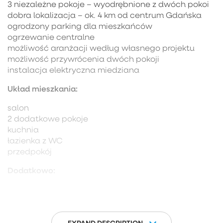
3 niezależne pokoje – wyodrębnione z dwóch pokoi
dobra lokalizacja – ok. 4 km od centrum Gdańska
ogrodzony parking dla mieszkańców
ogrzewanie centralne
możliwość aranżacji według własnego projektu
możliwość przywrócenia dwóch pokoji
instalacja elektryczna miedziana
Układ mieszkania:
salon
2 dodatkowe pokoje
kuchnia
łazienka z WC
przedpokój
Dodatkowo:
komórka lokatorska znajdująca się na zewnątrz
budynku
miejsca parkingowe dla mieszkańców
EXPAND DESCRIPTION