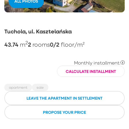
ALL PHOTOS
Tuchola, ul. Kasztelańska
2
43.74
2
0/2
m
rooms
floor
/m²
Monthly installment:
CALCULATE INSTALLMENT
apartment
sale
LEAVE THE APARTMENT IN SETTLEMENT
PROPOSE YOUR PRICE