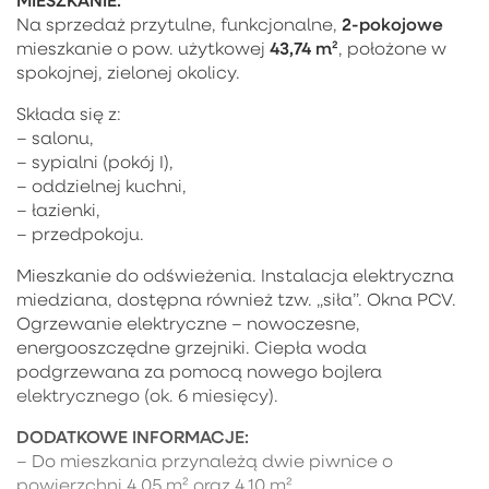
2-pokojowe
Na sprzedaż przytulne, funkcjonalne,
43,74 m²
mieszkanie o pow. użytkowej
, położone w
spokojnej, zielonej okolicy.
Składa się z:
– salonu,
– sypialni (pokój I),
– oddzielnej kuchni,
– łazienki,
– przedpokoju.
Mieszkanie do odświeżenia. Instalacja elektryczna
miedziana, dostępna również tzw. „siła”. Okna PCV.
Ogrzewanie elektryczne – nowoczesne,
energooszczędne grzejniki. Ciepła woda
podgrzewana za pomocą nowego bojlera
elektrycznego (ok. 6 miesięcy).
DODATKOWE INFORMACJE:
– Do mieszkania przynależą dwie piwnice o
powierzchni 4,05 m² oraz 4,10 m²,