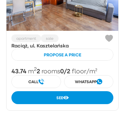
apartment
sale
Raciąż, ul. Kasztelańska
PROPOSE A PRICE
2
43.74
2
0/2
m
rooms
floor
/m²
CALL
WHATSAPP
SEE