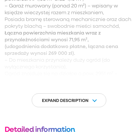
– Garaż murowany (ponad 20 m²) – wpisany w
księdze wieczystej razem z mieszkaniem,
Posiada bramę sterowaną mechanicznie oraz dach
pokryty blachą – swobodnie mieści samochód,
Łączna powierzchnia mieszkania wraz z
przynależnościami wynosi 71,95 m²,
(udogodnienia dodatkowo płatne, łączna cena
sprzedaży wynosi 269 000 zł).
– Do mieszkania przynależy duży ogród (do
wyłącznego korzystania),
Ogród znajduje się na działce o pow. 2951 m² –
właściciel posiada udział w gruncie,
Teren ogrodu jest umownie wydzielony (ogrodzony)
przez mieszkańców – możliwość postawienia
altany, domku modułowego lub przyczepy,
EXPAND DESCRIPTION
– Budynek podłączony do kanalizacji,
– Budynkiem zarządza wspólnota mieszkaniowa,
– Brak czynszu administracyjnego – jedynie opłaty
Detailed information
za zużyte media (prąd, woda). Fundusz remontowy
wynosi ok. 150 zł miesięcznie.