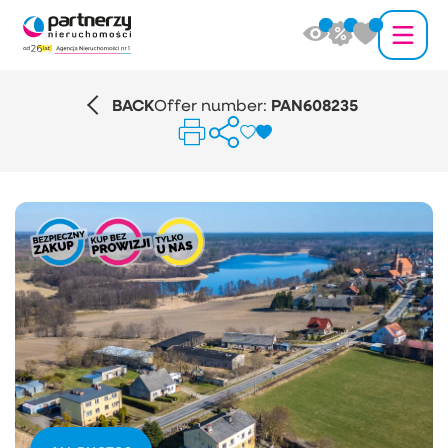
BACK
Offer number:
PAN608235