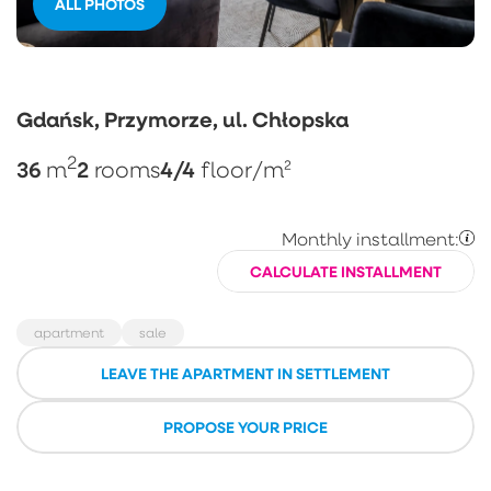
ALL PHOTOS
Gdańsk, Przymorze, ul. Chłopska
2
36
2
4/4
m
rooms
floor
/m²
Monthly installment:
CALCULATE INSTALLMENT
apartment
sale
LEAVE THE APARTMENT IN SETTLEMENT
PROPOSE YOUR PRICE