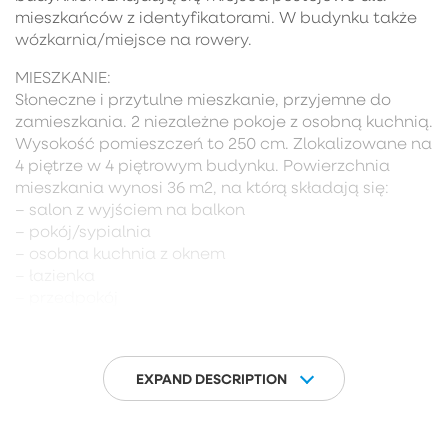
mieszkańców z identyfikatorami. W budynku także
wózkarnia/miejsce na rowery.
MIESZKANIE:
Słoneczne i przytulne mieszkanie, przyjemne do
zamieszkania. 2 niezależne pokoje z osobną kuchnią.
Wysokość pomieszczeń to 250 cm. Zlokalizowane na
4 piętrze w 4 piętrowym budynku. Powierzchnia
mieszkania wynosi 36 m2, na którą składają się:
– salon z wyjściem na balkon
– pokój/sypialnia
– osobna kuchnia z oknem
– łazienka
– przedpokój
Do mieszkania przynależy piwnica ok 4m2.
Mieszkanie przeszło kompleksowy remont w 2024
roku – w trakcie prac wymieniono zarówno
EXPAND DESCRIPTION
instalację elektryczną, jak i hydrauliczną. Lokal jest
w bardzo dobrym stanie technicznym i nie wymaga
dodatkowych inwestycji, dzięki czemu można się do