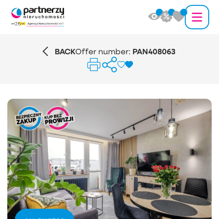
BACK
Offer number:
PAN408063