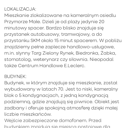
LOKALIZACJA:
Mieszkanie zlokalizowane na kameralnym osiedlu
Przymorze Małe. Dzieli je od plaży jedynie 20
minutowy spacer. Bardzo blisko znajduje się
przystanek autobusowy, tramwajowy, a do
przystanku SKM około 15 minut spacerem. W pobliżu
znajdziemy pełne zaplecze handlowo-usługowe,
m.in. słynny Targ Zielony Rynek, Biedronka, Żabka,
stomatolog, weterynarz czy siłownia. Nieopodal
także Centrum Handlowe E.Leclerc.
BUDYNEK:
Budynek, w którym znajduje się mieszkanie, został
wybudowany w latach 70. Jest to niski, kameralny
blok o 5 kondygnacjach, z jedną kondygnacją
podziemną, gdzie znajdują się piwnice. Obiekt jest
zadbany i oferuje spokojną atmosferę dzięki małej
liczbie mieszkańców.
Wejście zabezpieczone domofonem. Przed
budynkiem znajdują się miejsca postojowe dla