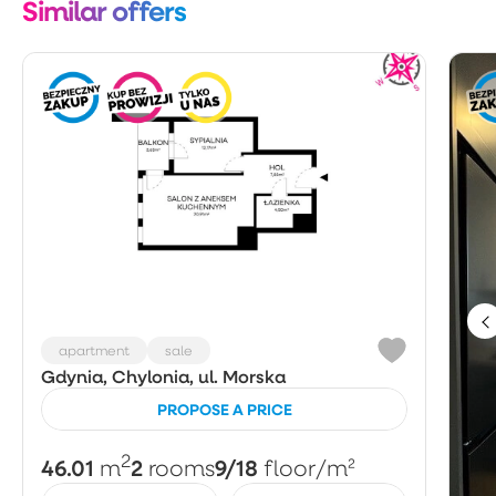
Similar offers
apartment
sale
Gdynia, Chylonia, ul. Morska
PROPOSE A PRICE
2
46.01
2
9/18
m
rooms
floor
/m²