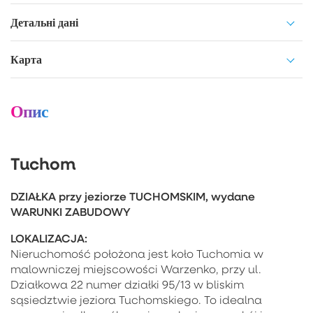
Детальні дані
Карта
Опис
Tuchom
DZIAŁKA przy jeziorze TUCHOMSKIM, wydane
WARUNKI ZABUDOWY
LOKALIZACJA:
Nieruchomość położona jest koło Tuchomia w
malowniczej miejscowości Warzenko, przy ul.
Działkowa 22 numer działki 95/13 w bliskim
sąsiedztwie jeziora Tuchomskiego. To idealna