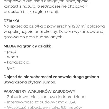
propozycja dla osób ceniących ciszę, spokój i
kontakt z naturą, a jednocześnie chcących
pozostać blisko aglomeracji.
DZIAŁKA
Na sprzedaż działka o powierzchni 1287 m² położona
w spokojnej, zielonej okolicy. Działka wykarczowana,
gotowa do prac budowlanych.
MEDIA na granicy działki:
– prąd
– woda
– kanalizacja
– gaz
Dojazd do nieruchomości zapewnia droga gminna
utwardzona płytami jumbo.
PARAMETRY WARUNKÓW ZABUDOWY
– Zabudowa mieszkaniowa jednorodzinna
– Intensywność zabudowy : max. 0,48
– Wysokość zabudowy maks. 9,0 metrów