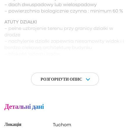
– dach dwuspadowy lub wielospadowy
– powierzchnia biologicznie czynna : minimum 60 %
ATUTY DZIAŁKI
– pełne uzbrojenie terenu przy granicy działki w
drodze
– nachylenie działki zapewnia niesamowity widok i i
bardzo ciekawą architekturę budynku
– bliskość jeziora i lasów,
– spokojna, kameralna okolica,
– dogodny dojazd do Trójmiasta,
– Warunki Zabudowy – budynku mieszkalnego
jednorodzinnego
РОЗГОРНУТИ ОПИС
ZAPRASZAM NA PREZENTACJE
Детальні дані
Локація
Tuchom