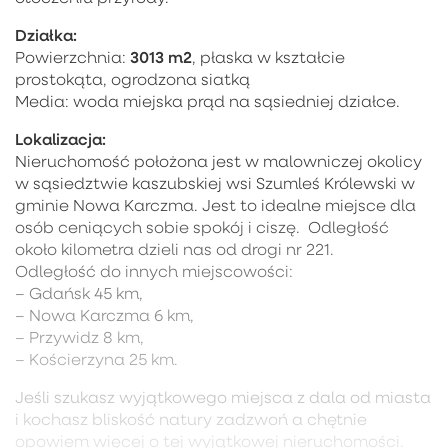
Działka:
3013 m2
Powierzchnia:
, płaska w kształcie
prostokąta, ogrodzona siatką
Media: woda miejska prąd na sąsiedniej działce.
Lokalizacja:
Nieruchomość położona jest w malowniczej okolicy
w sąsiedztwie kaszubskiej wsi Szumleś Królewski w
gminie Nowa Karczma. Jest to idealne miejsce dla
osób ceniących sobie spokój i ciszę. Odległość
około kilometra dzieli nas od drogi nr 221.
Odległość do innych miejscowości:
– Gdańsk 45 km,
– Nowa Karczma 6 km,
– Przywidz 8 km,
– Kościerzyna 25 km.
Jeśli szukasz wyjątkowego miejsca z dala od miasta
i kochasz bliskość natury zadzwoń a chętnie
opowiem więcej o tej wyjątkowej nieruchomości.