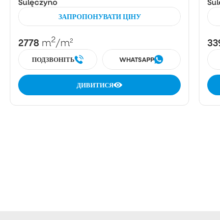
Sulęczyno
Su
ЗАПРОПОНУВАТИ ЦІНУ
2
2778
33
m
/m²
ПОДЗВОНІТЬ
WHATSAPP
ДИВИТИСЯ