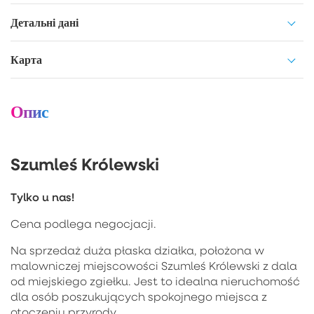
Детальні дані
Карта
Опис
Szumleś Królewski
Tylko u nas!
Cena podlega negocjacji.
Na sprzedaż duża płaska działka, położona w
malowniczej miejscowości Szumleś Królewski z dala
od miejskiego zgiełku. Jest to idealna nieruchomość
dla osób poszukujących spokojnego miejsca z
otoczeniu przyrody.