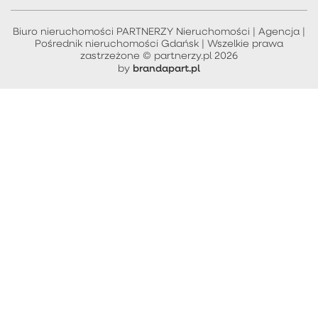
Biuro nieruchomości PARTNERZY Nieruchomości | Agencja |
Pośrednik nieruchomości Gdańsk | Wszelkie prawa
zastrzeżone © partnerzy.pl 2026
brandapart.pl
by