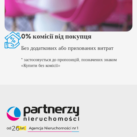
0% комісії від покупця
Без додаткових або прихованих витрат
* застосовується до пропозицій, позначених знаком
«Купити без комісії»