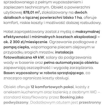
sprzedawanego z pełnym wyposażeniem i
zapleczem technicznym. Obiekt o powierzchni
878,01 m²,
dwóch
użytkowej
zlokalizowany na
działkach o łącznej powierzchni blisko 1 ha
, oferuje
komfort, niskie koszty i możliwość dalszej rozbudowy.
maksymalnej
Hotel zaprojektowany został z myślą o
efektywności i minimalnych kosztach eksploatacji –
ok. 2 300 zł/miesięcznie
. Ogrzewanie podłogowe z
pompą ciepła,
wspomagane piecem olejowym w
instalacja
przypadku srogich mrozów,
fotowoltaiczna 49 kW
, solary do podgrzewania
pełna automatyzacja obiektu
wody w basenie oraz
zapewniają oszczędność i wygodę zarządzania.
Basen wyposażony w robota sprzątającego
, co
znacząco ogranicza koszty obsługi.
12 komfortowych pokoi
Obiekt oferuje
, każdy z
aneksem kuchennym oraz łazienką z osobnym WC –
Booking jako
standard klasyfikowany przez
podwyższony
przestronny
. Dodatkowym atutem jest