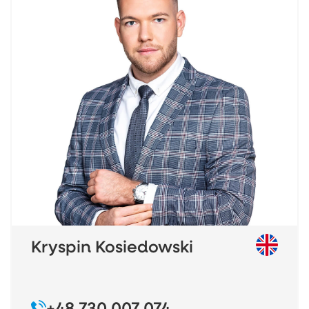
Bliskość Morza
Bałtyckiego i naturalnych plaż w
Czołpinie oraz Rowach daje możliwość relaksu nad
jeziora Gardno i Łebsko
morzem bez tłumów, a
rejsy wędkarskie i rekreacyjne
oferują
, co przyciąga
miłośników wędkarstwa i aktywnego wypoczynku.
Liczne szlaki piesze i rowerowe, ruchome wydmy
oraz bogactwo przyrody tworzą idealne warunki do
całorocznego wypoczynku.
To lokalizacja szczególnie ceniona przez seniorów –
spokojna, zdrowa, sprzyjająca regeneracji
i pobytom
stabilny
dłuższym. Jednocześnie region generuje
ruch turystyczny
, co przekłada się na wysoką
atrakcyjność inwestycyjną. Idealne miejsce pod
hotel, obiekt zdrowotny lub wypoczynkowy,
oferujący gościom komfort, spokój i autentyczne
Kryspin Kosiedowski
doświadczenie nadmorskiej natury.
BUDYNEK:
Obiekt o symetrycznej bryle i klasycznej
+48 730 007 074