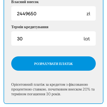
Власний внесок
zł
Термін кредитування
lat
РОЗРАХУВАТИ ПЛАТІЖ
Орієнтовний платіж за кредитом з фіксованою
процентною ставкою, початковим внеском 20% та
терміном погашення 30 років.