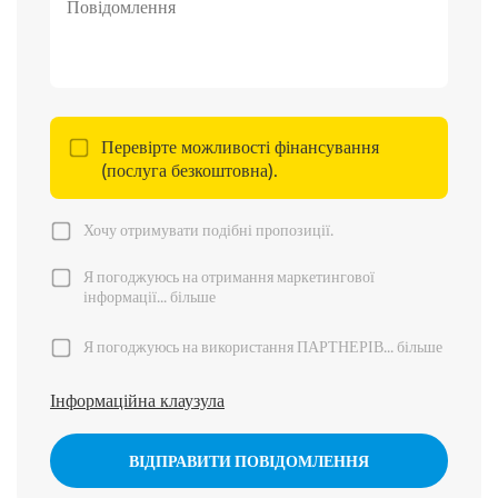
Перевірте можливості фінансування
(послуга безкоштовна).
Хочу отримувати подібні пропозиції.
Я погоджуюсь на отримання маркетингової
інформації...
більше
Я погоджуюсь на використання ПАРТНЕРІВ...
більше
Інформаційна клаузула
ВІДПРАВИТИ ПОВІДОМЛЕННЯ