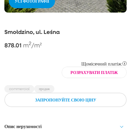
УСІ ФОТОГРАФІЇ
Smołdzino, ul. Leśna
2
878.01
m
/m²
Щомісячний платіж:
РОЗРАХУВАТИ ПЛАТІЖ
commercial
продаж
ЗАПРОПОНУЙТЕ СВОЮ ЦІНУ
Опис нерухомості