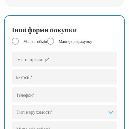
Інші форми покупки
Маю на обмін
Маю до розрахунку
Тип нерухомості*