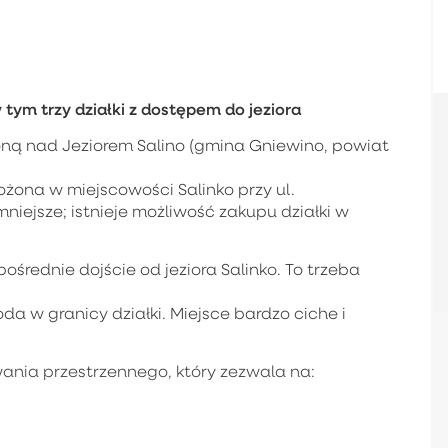
tym trzy działki z dostępem do jeziora
oną nad Jeziorem Salino (gmina Gniewino, powiat
żona w miejscowości Salinko przy ul.
niejsze; istnieje możliwość zakupu działki w
pośrednie dojście od jeziora Salinko. To trzeba
da w granicy działki. Miejsce bardzo ciche i
nia przestrzennego, który zezwala na: