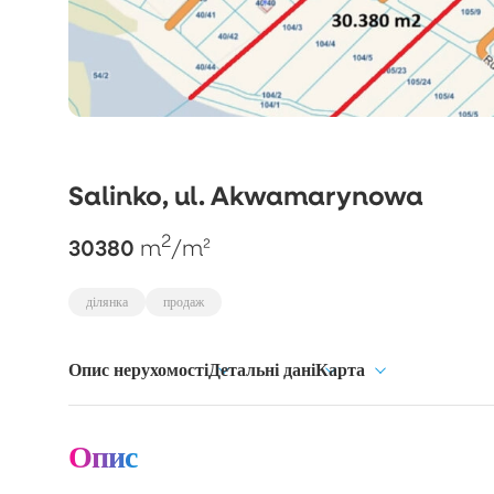
Salinko, ul. Akwamarynowa
2
30380
m
/m²
ділянка
продаж
Опис нерухомості
Детальні дані
Карта
Опис