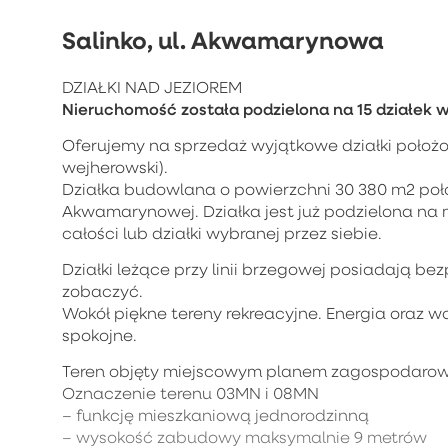
Salinko, ul. Akwamarynowa
DZIAŁKI NAD JEZIOREM
Nieruchomość została podzielona na 15 działek w 
Oferujemy na sprzedaż wyjątkowe działki położ
wejherowski).
Działka budowlana o powierzchni 30 380 m2 poło
Akwamarynowej. Działka jest już podzielona na m
całości lub działki wybranej przez siebie.
Działki leżące przy linii brzegowej posiadają bez
zobaczyć.
Wokół piękne tereny rekreacyjne. Energia oraz wo
spokojne.
Teren objęty miejscowym planem zagospodarowa
Oznaczenie terenu 03MN i 08MN
– funkcję mieszkaniową jednorodzinną
– wysokość zabudowy maksymalnie 9 metrów