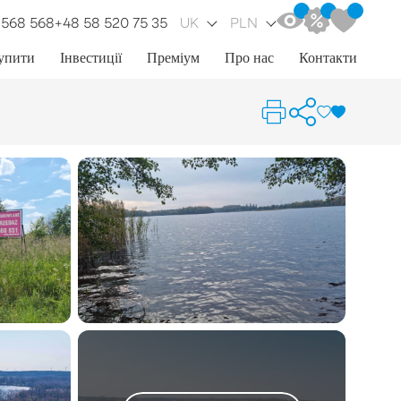
 568 568
+48 58 520 75 35
UK
PLN
упити
Інвестиції
Преміум
Про нас
Контакти