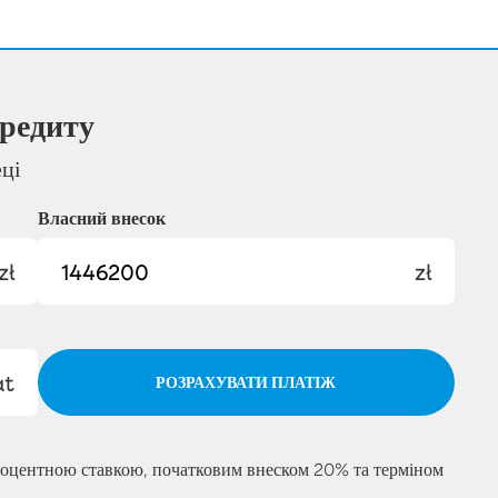
редиту
еці
Власний внесок
zł
zł
at
РОЗРАХУВАТИ ПЛАТІЖ
роцентною ставкою, початковим внеском 20% та терміном