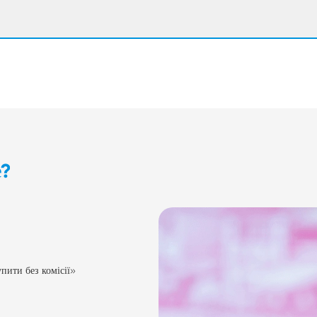
е?
пити без комісії»