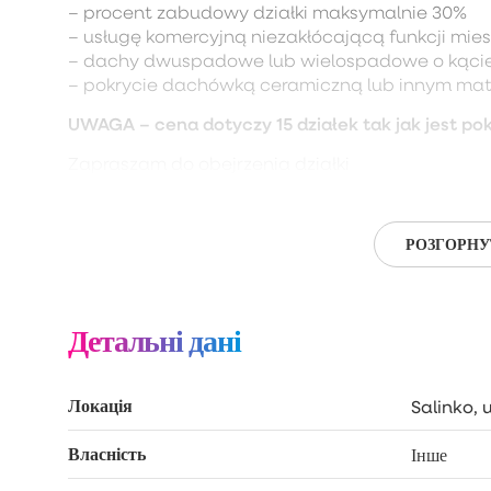
– procent zabudowy działki maksymalnie 30%
– usługę komercyjną niezakłócającą funkcji mie
– dachy dwuspadowe lub wielospadowe o kącie
– pokrycie dachówką ceramiczną lub innym m
UWAGA – cena dotyczy 15 działek tak jak jest p
Zapraszam do obejrzenia działki
РОЗГОРНУ
Детальні дані
Локація
Salinko,
Власність
Інше