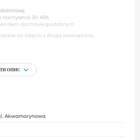
szkaniowej
 nachylenia 30-45%
ateriałem dachówkopodobnym
okazane na zdjęciu z drogą wewnętrzną
ТИ ОПИС
 ul. Akwamarynowa