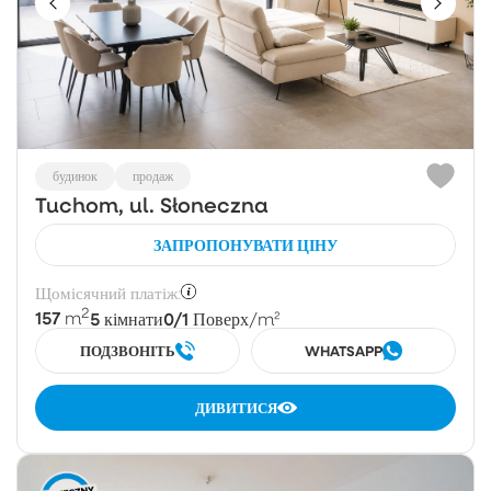
будинок
продаж
Tuchom, ul. Słoneczna
ЗАПРОПОНУВАТИ ЦІНУ
Щомісячний платіж:
2
157
5
0/1
m
кімнати
Поверх
/m²
ПОДЗВОНІТЬ
WHATSAPP
ДИВИТИСЯ