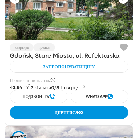
квартира
продаж
Gdańsk, Stare Miasto, ul. Refektarska
ЗАПРОПОНУВАТИ ЦІНУ
Щомісячний платіж:
2
43.84
2
0/3
m
кімнати
Поверх
/m²
ПОДЗВОНІТЬ
WHATSAPP
ДИВИТИСЯ