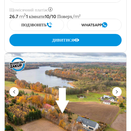
Щомісячний платіж:
2
26.7
1
10/10
m
кімнати
Поверх
/m²
ПОДЗВОНІТЬ
WHATSAPP
ДИВИТИСЯ