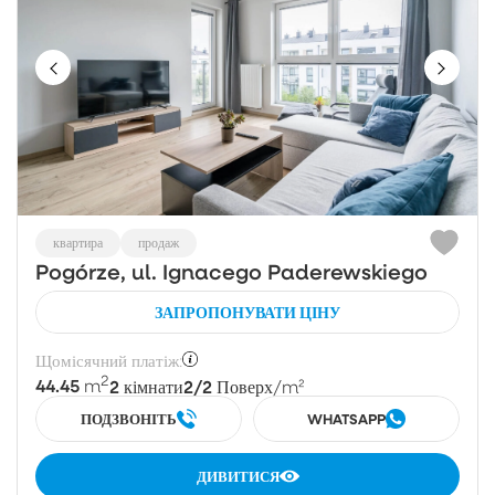
квартира
продаж
Pogórze, ul. Ignacego Paderewskiego
ЗАПРОПОНУВАТИ ЦІНУ
Щомісячний платіж:
2
44.45
2
2/2
m
кімнати
Поверх
/m²
ПОДЗВОНІТЬ
WHATSAPP
ДИВИТИСЯ