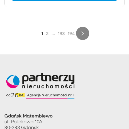
1
2
...
193
194
Gdańsk Matemblewo
ul. Potokowa 10A
80-283 Gdańsk