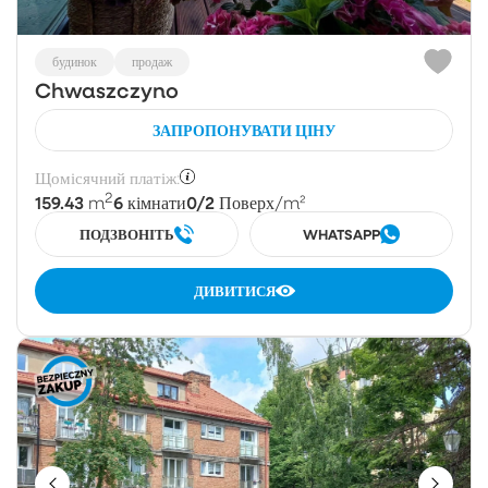
будинок
продаж
Chwaszczyno
ЗАПРОПОНУВАТИ ЦІНУ
Щомісячний платіж:
2
159.43
6
0/2
m
кімнати
Поверх
/m²
ПОДЗВОНІТЬ
WHATSAPP
ДИВИТИСЯ