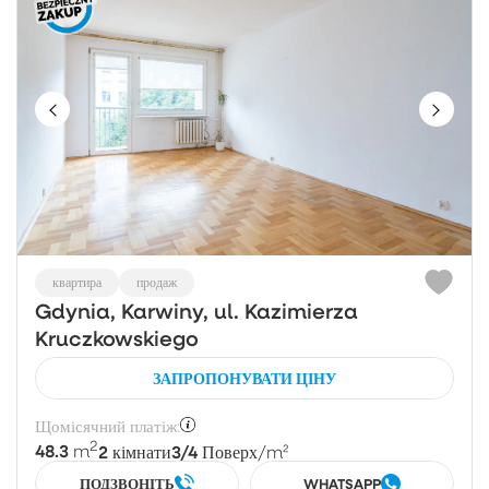
квартира
продаж
Gdynia, Karwiny, ul. Kazimierza
Kruczkowskiego
ЗАПРОПОНУВАТИ ЦІНУ
Щомісячний платіж:
2
48.3
2
3/4
m
кімнати
Поверх
/m²
ПОДЗВОНІТЬ
WHATSAPP