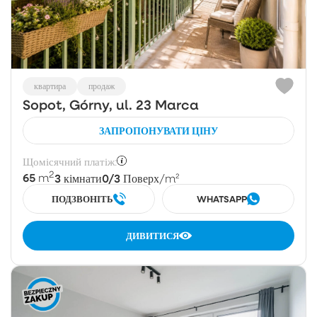
квартира
продаж
Sopot, Górny, ul. 23 Marca
ЗАПРОПОНУВАТИ ЦІНУ
Щомісячний платіж:
2
65
3
0/3
m
кімнати
Поверх
/m²
ПОДЗВОНІТЬ
WHATSAPP
ДИВИТИСЯ