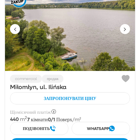
commercial
продаж
Miłomłyn, ul. Ilińska
ЗАПРОПОНУВАТИ ЦІНУ
Щомісячний платіж:
2
440
7
0/1
m
кімнати
Поверх
/m²
ПОДЗВОНІТЬ
WHATSAPP