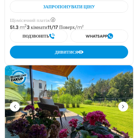
ЗАПРОПОНУВАТИ ЦІНУ
Щомісячний платіж:
2
51.3
3
11/17
m
кімнати
Поверх
/m²
ПОДЗВОНІТЬ
WHATSAPP
ДИВИТИСЯ