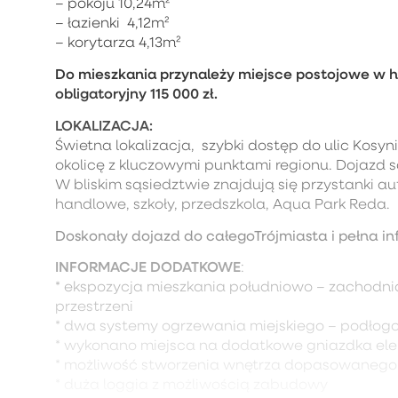
– pokoju 10,24m²
– łazienki 4,12m²
– korytarza 4,13m²
Do mieszkania przynależy miejsce postojowe w h
obligatoryjny 115 000 zł.
LOKALIZACJA:
Świetna lokalizacja, szybki dostęp do ulic Kosyn
okolicę z kluczowymi punktami regionu. Dojazd
W bliskim sąsiedztwie znajdują się przystanki
handlowe, szkoły, przedszkola, Aqua Park Reda.
Doskonały dojazd do całegoTrójmiasta i pełna inf
INFORMACJE DODATKOWE
:
* ekspozycja mieszkania południowo – zachodni
przestrzeni
* dwa systemy ogrzewania miejskiego – podłogow
* wykonano miejsca na dodatkowe gniazdka ele
* możliwość stworzenia wnętrza dopasowanego 
* duża loggia z możliwością zabudowy