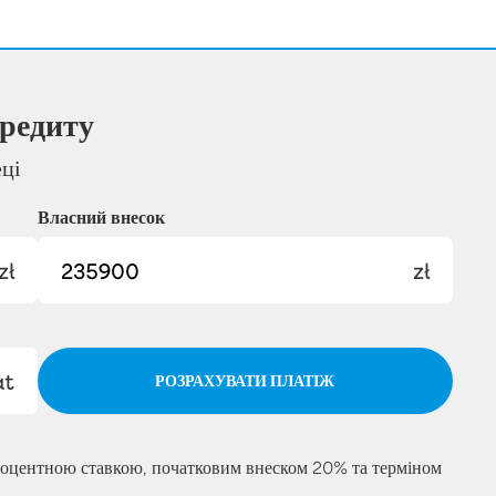
редиту
еці
Власний внесок
zł
zł
at
РОЗРАХУВАТИ ПЛАТІЖ
роцентною ставкою, початковим внеском 20% та терміном