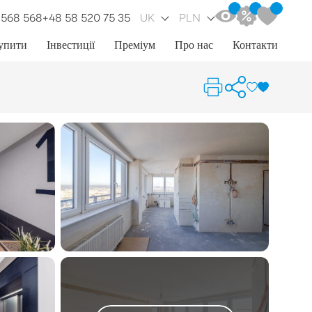
 568 568
+48 58 520 75 35
UK
PLN
упити
Інвестиції
Преміум
Про нас
Контакти