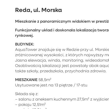
Reda, ul. Morska
Mieszkanie z panoramicznym widokiem w prestiż
Funkcjonalny układ i doskonała lokalizacja twor
rynkowej.
BUDYNEK:
AquaTower znajduje się w Redzie przy ul. Morski
zróżnicowanej wysokości, z których najwyższy ma 
Jasna elewacja, winda, monitoring, wideodomo
Osobliwością lokalizacji jest powstały obok aq
także szkoły, przedszkola, przychodnia zdrowia.
MIESZKANIE
58,5m²
Usytuowane jest na 13 piętrze / 17-stu
Składa się z:
– salonu z aneksem kuchennym 27,5m² z wyjściem
– pokoju 12,51m²