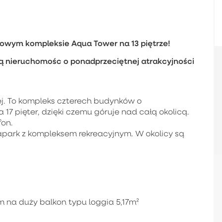
owym kompleksie Aqua Tower na 13 piętrze!
zą nieruchomośc o ponadprzeciętnej atrakcyjności
ej. To kompleks czterech budynków o
17 pięter, dzięki czemu góruje nad całą okolicą.
fon.
uapark z kompleksem rekreacyjnym. W okolicy są
 na duży balkon typu loggia 5,17m²