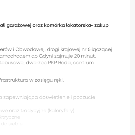
ali garażowej oraz komórka lokatorska- zakup
ierów i Obwodowej, drogi krajowej nr 6 łączącej
 samochodem do Gdyni zajmuje 20 minut.
 autobusowe, dworzec PKP Reda, centrum
rastruktura w zasięgu ręki.
a zapewniająca doświetlenie i poczucie
e oraz tradycyjne (kaloryfery)
ktryczne
do siebie