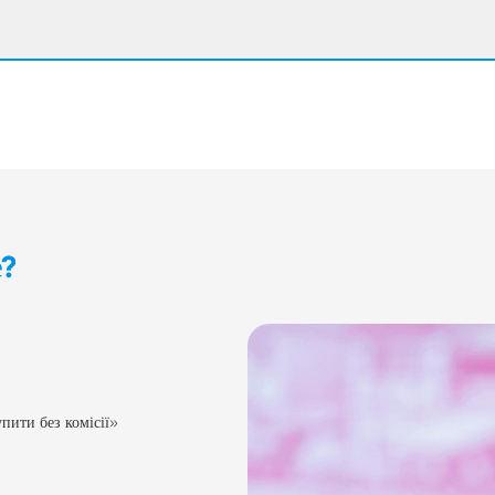
е?
пити без комісії»