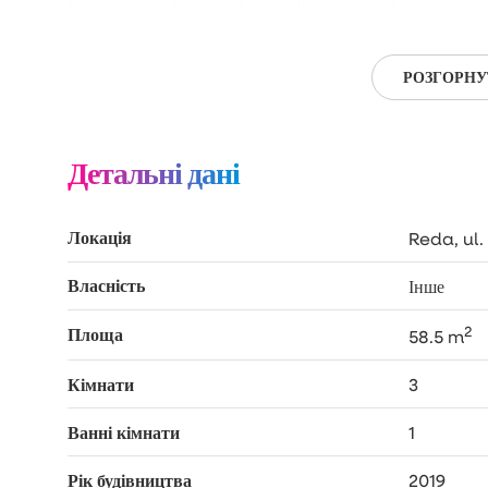
* spokojną, dobrze skomunikowaną lokalizację
РОЗГОРНУ
Детальні дані
Локація
Reda, ul.
Власність
Інше
2
Площа
58.5 m
Кімнати
3
Ванні кімнати
1
Рік будівництва
2019