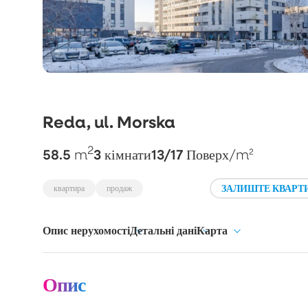
Reda, ul. Morska
2
58.5
3
13/17
m
кімнати
Поверх
/m²
ЗАЛИШТЕ КВАРТИ
квартира
продаж
Опис нерухомості
Детальні дані
Карта
Опис