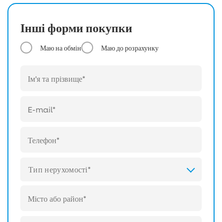
Інші форми покупки
Маю на обмін
Маю до розрахунку
Тип нерухомості*