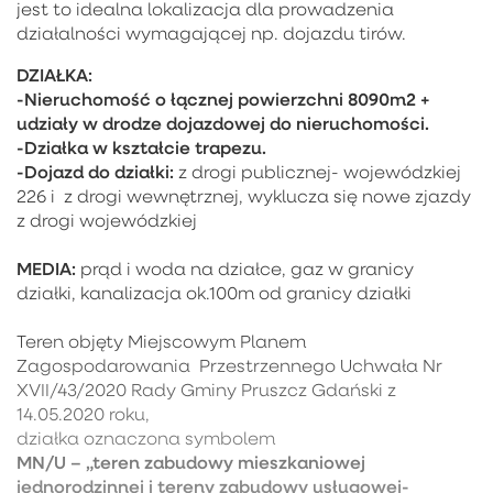
jest to idealna lokalizacja dla prowadzenia
działalności wymagającej np. dojazdu tirów.
DZIAŁKA:
-Nieruchomość o łącznej powierzchni 8090m2 +
udziały w drodze dojazdowej do nieruchomości.
-Działka w kształcie trapezu.
-Dojazd do działki:
z drogi publicznej- wojewódzkiej
226 i z drogi wewnętrznej, wyklucza się nowe zjazdy
z drogi wojewódzkiej
MEDIA:
prąd i woda na działce, gaz w granicy
działki, kanalizacja ok.100m od granicy działki
Teren objęty Miejscowym Planem
Zagospodarowania Przestrzennego Uchwała Nr
XVII/43/2020 Rady Gminy Pruszcz Gdański z
14.05.2020 roku,
działka oznaczona symbolem
MN/U – „teren zabudowy mieszkaniowej
jednorodzinnej i tereny zabudowy usługowej-