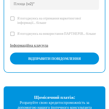
Я погоджуюсь на отримання маркетингової
інформації...
більше
Я погоджуюсь на використання ПАРТНЕРІВ...
більше
Інформаційна клаузула
ВІДПРАВИТИ ПОВІДОМЛЕННЯ
Щомісячний платіж:
Розрахуйте свою кредитоспроможність за
допомогою нашого іпотечного консультанта