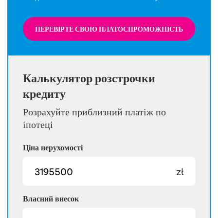
ПЕРЕВІРТЕ СВОЮ ПЛАТОСПРОМОЖНІСТЬ
Калькулятор розстрочки
кредиту
Розрахуйте приблизний платіж по
іпотеці
Ціна нерухомості
zł
Власний внесок