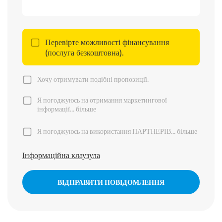
Перевірте можливості фінансування
(послуга безкоштовна).
Хочу отримувати подібні пропозиції.
Я погоджуюсь на отримання маркетингової
інформації...
більше
Я погоджуюсь на використання ПАРТНЕРІВ...
більше
Інформаційна клаузула
ВІДПРАВИТИ ПОВІДОМЛЕННЯ