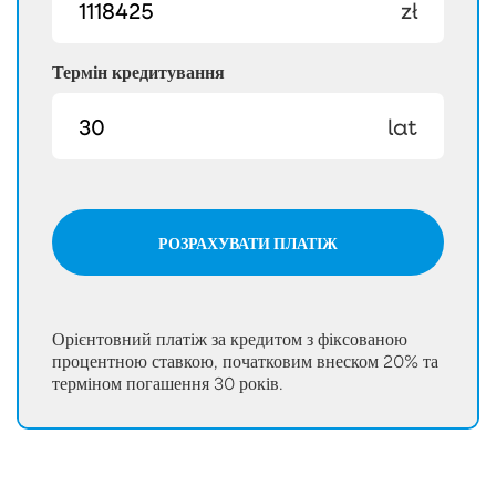
zł
Термін кредитування
lat
РОЗРАХУВАТИ ПЛАТІЖ
Орієнтовний платіж за кредитом з фіксованою
процентною ставкою, початковим внеском 20% та
терміном погашення 30 років.