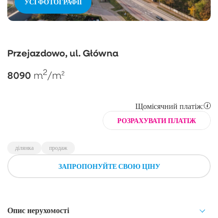
УСІ ФОТОГРАФІЇ
Przejazdowo, ul. Główna
2
8090
m
/m²
Щомісячний платіж:
РОЗРАХУВАТИ ПЛАТІЖ
ділянка
продаж
ЗАПРОПОНУЙТЕ СВОЮ ЦІНУ
Опис нерухомості