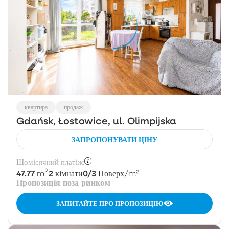
квартира
продаж
Gdańsk, Łostowice, ul. Olimpijska
ЗАПРОПОНУВАТИ ЦІНУ
Щомісячний платіж:
2
47.77
2
0/3
m
кімнати
Поверх
/m²
Пропозиція поза ринком
ЗАПИТАЙТЕ ПРО ПРОПОЗИЦІЮ