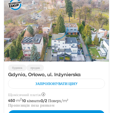
будинок
продаж
Gdynia, Orłowo, ul. Inżynierska
ЗАПРОПОНУВАТИ ЦІНУ
Щомісячний платіж:
2
450
10
0/2
m
кімнати
Поверх
/m²
Пропозиція поза ринком