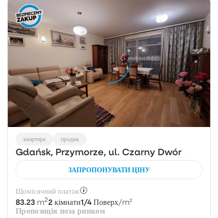
квартира
продаж
Gdańsk, Przymorze, ul. Czarny Dwór
ЗАПРОПОНУВАТИ ЦІНУ
Щомісячний платіж:
2
83.23
2
1/4
m
кімнати
Поверх
/m²
Пропозиція поза ринком