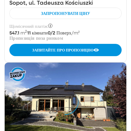
Sopot, ul. Tadeusza Kościuszki
ЗАПРОПОНУВАТИ ЦІНУ
Щомісячний платіж:
2
547.1
11
0/2
m
кімнати
Поверх
/m²
Пропозиція поза ринком
ЗАПИТАЙТЕ ПРО ПРОПОЗИЦІЮ