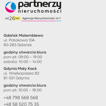
Gdańsk Matemblewo
ul. Potokowa 10A
80-283 Gdańsk
godziny otwarcia biura
pon-pt: 09:00 – 19:00
sobota: 10:00 – 14:00
Gdynia Mały Kack
ul. Wielkopolska 82
81-531 Gdynia
godziny otwarcia biura
pon-pt: 10:00 – 18:00
+48 798 568 568
+48 58 520 75 35