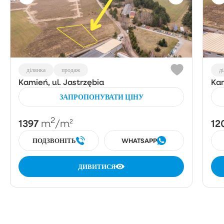
ділянка
продаж
д
Kamień, ul. Jastrzębia
Kam
ЗАПРОПОНУВАТИ ЦІНУ
2
1397
12
m
/m²
ПОДЗВОНІТЬ
WHATSAPP
ДИВИТИСЯ