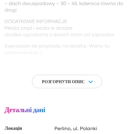
– dach dwuspadowy – 30 – 45, kalenica równa do
drogi
DODATKOWE INFORMACJE
Media prąd i woda w drodze
działka ogrodzona z dwóch stron od sąsiadów
Zapraszam do przyjazdu na działkę. Warto tu
zainwestować !
KUP Z NAMI – KORZYSTNIE, SZYBKO I BEZPIECZNIE!
– 0% prowizji od kupującego i żadnych dodatkowych
oraz ukrytych kosztów
РОЗГОРНУТИ ОПИС
– gwarantujemy bezpieczny zakup i najlepszą cenę
– oferujemy skuteczną i bezpłatną pomoc w
uzyskaniu kredytu
Детальні дані
Локація
Perlino, ul. Polanki