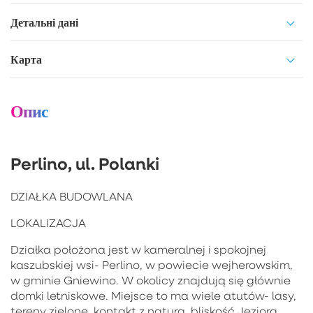
Детальні дані
Карта
Опис
Perlino, ul. Polanki
DZIAŁKA BUDOWLANA
LOKALIZACJA
Działka położona jest w kameralnej i spokojnej
kaszubskiej wsi- Perlino, w powiecie wejherowskim,
w gminie Gniewino. W okolicy znajdują się głównie
domki letniskowe. Miejsce to ma wiele atutów- lasy,
tereny zielone, kontakt z naturą, bliskość Jeziora