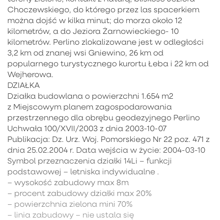
Choczewskiego, do którego przez las spacerkiem
można dojść w kilka minut; do morza około 12
kilometrów, a do Jeziora Żarnowieckiego- 10
kilometrów. Perlino zlokalizowane jest w odległości
3,2 km od znanej wsi Gniewino, 26 km od
popularnego turystycznego kurortu Łeba i 22 km od
Wejherowa.
DZIAŁKA
Działka budowlana o powierzchni 1.654 m2
z Miejscowym planem zagospodarowania
przestrzennego dla obrębu geodezyjnego Perlino
Uchwała 100/XVII/2003 z dnia 2003-10-07
Publikacja: Dz. Urz. Woj. Pomorskiego Nr 22 poz. 471 z
dnia 25.02.2004 r. Data wejścia w życie: 2004-03-10
Symbol przeznaczenia działki 14Li – funkcji
podstawowej – letniska indywidualne .
– wysokość zabudowy max 8m
– procent zabudowy działki max 20%
– powierzchnia zielona mini 70%
– linia zabudowy – nie ustala się