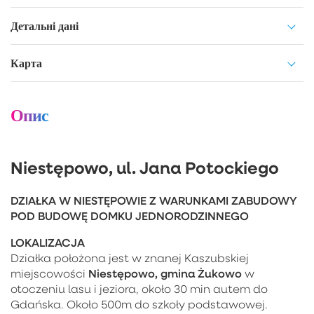
Детальні дані
Карта
Опис
Niestępowo, ul. Jana Potockiego
DZIAŁKA W NIESTĘPOWIE Z WARUNKAMI ZABUDOWY
POD BUDOWĘ DOMKU JEDNORODZINNEGO
LOKALIZACJA
Działka położona jest w znanej Kaszubskiej
Niestępowo, gmina Żukowo
miejscowości
w
otoczeniu lasu i jeziora, około 30 min autem do
Gdańska. Około 500m do szkoły podstawowej.