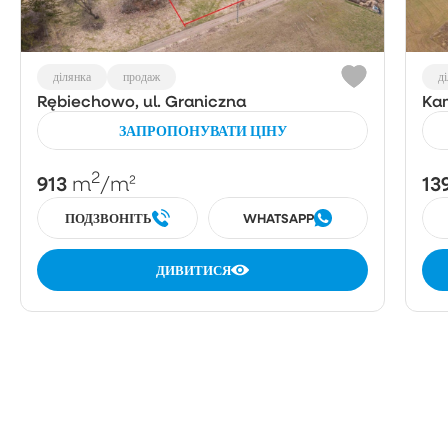
ділянка
продаж
д
Rębiechowo, ul. Graniczna
Kam
ЗАПРОПОНУВАТИ ЦІНУ
2
913
13
m
/m²
ПОДЗВОНІТЬ
WHATSAPP
ДИВИТИСЯ