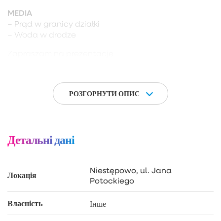
MEDIA
– Prąd w granicy działki
– Woda w drodze
Zapraszam na prezentację
РОЗГОРНУТИ ОПИС
Детальні дані
Niestępowo, ul. Jana
Локація
Potockiego
Власність
Інше