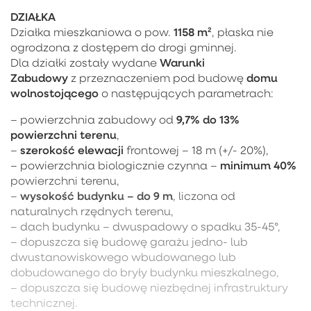
DZIAŁKA
1158 m²
Działka mieszkaniowa o pow.
, płaska nie
ogrodzona z dostępem do drogi gminnej.
Warunki
Dla działki zostały wydane
Zabudowy
domu
z przeznaczeniem pod budowę
wolnostojącego
o następujących parametrach:
9,7% do 13%
– powierzchnia zabudowy od
powierzchni terenu
,
szerokość elewacji
–
frontowej – 18 m (+/- 20%),
minimum 40%
– powierzchnia biologicznie czynna –
powierzchni terenu,
wysokość budynku – do 9 m
–
, liczona od
naturalnych rzędnych terenu,
– dach budynku – dwuspadowy o spadku 35-45°,
– dopuszcza się budowę garażu jedno- lub
dwustanowiskowego wbudowanego lub
dobudowanego do bryły budynku mieszkalnego,
– dopuszcza się budowę niezbędnej infrastruktury
technicznej.