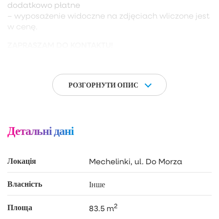
dodatkowo płatne
– wyposażenie widoczne na zdjęciach wliczone jest
w cenę.
ZAPRASZAM DO KONTAKTU!
РОЗГОРНУТИ ОПИС
Детальні дані
Локація
Mechelinki, ul. Do Morza
Власність
Інше
2
Площа
83.5 m