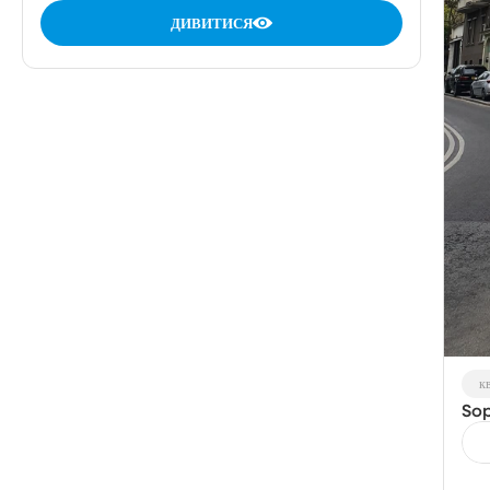
ДИВИТИСЯ
к
Sop