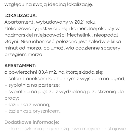
względu na swoją idealną lokalizację.
LOKALIZACJA:
Apartament, wybudowany w 2021 roku,
zlokalizowany jest w cichej i kameralnej okolicy w
nadmorskiej miejscowości Mechelinki, nieopodal
Gdyni. Nieruchomość położona jest zaledwie kilka
minut od morza, co umożliwia codzienne spacery
brzegiem morza.
APARTAMENT:
o powierzchni 83,4 m2, na którą składa się:
– salon z aneksem kuchennym z wyjściem na ogród;
– sypialnia na parterze;
– sypialnia na piętrze z wydzieloną przestrzenią do
pracy;
– łazienka z wanną;
– łazienka z prysznicem.
Dodatkowe informacje:
– do mieszkania przynależą dwa miejsce postojowe