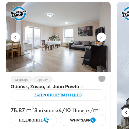
квартира
продаж
Gdańsk, Zaspa, al. Jana Pawła II
ЗАПРОПОНУВАТИ ЦІНУ
2
75.87
3
4/10
m
кімнати
Поверх
/m²
ПОДЗВОНІТЬ
WHATSAPP