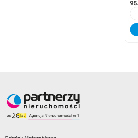
95.
Gdańsk Matemblewo