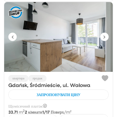
квартира
продаж
Gdańsk, Śródmieście, ul. Wałowa
ЗАПРОПОНУВАТИ ЦІНУ
Щомісячний платіж:
2
33.71
2
1/17
m
кімнати
Поверх
/m²