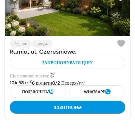
будинок
продаж
Rumia, ul. Czereśniowa
ЗАПРОПОНУВАТИ ЦІНУ
Щомісячний платіж:
2
104.68
6
0/2
m
кімнати
Поверх
/m²
ПОДЗВОНІТЬ
WHATSAPP
ДИВИТИСЯ