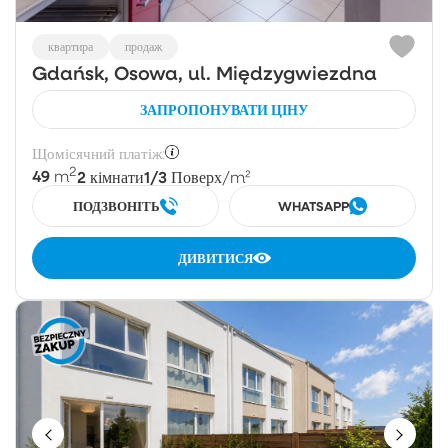
квартира
продаж
Gdańsk, Osowa, ul. Międzygwiezdna
ЗАПРОПОНУВАТИ ЦІНУ
Щомісячний платіж:
2
49
2
1/3
m
кімнати
Поверх
/m²
ПОДЗВОНІТЬ
WHATSAPP
ДИВИТИСЯ