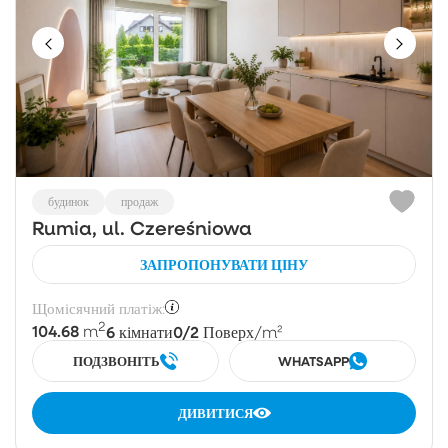
будинок
продаж
Rumia, ul. Czereśniowa
ЗАПРОПОНУВАТИ ЦІНУ
Щомісячний платіж:
2
104.68
6
0/2
m
кімнати
Поверх
/m²
ПОДЗВОНІТЬ
WHATSAPP
ДИВИТИСЯ