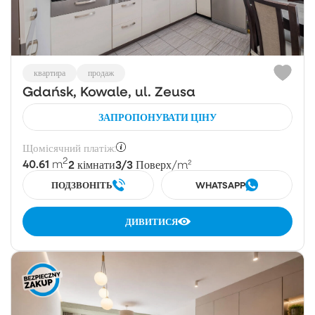
квартира
продаж
Gdańsk, Kowale, ul. Zeusa
ЗАПРОПОНУВАТИ ЦІНУ
Щомісячний платіж:
2
40.61
2
3/3
m
кімнати
Поверх
/m²
ПОДЗВОНІТЬ
WHATSAPP
ДИВИТИСЯ