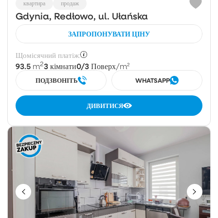
квартира
продаж
Gdynia, Redłowo, ul. Ułańska
ЗАПРОПОНУВАТИ ЦІНУ
Щомісячний платіж:
2
93.5
3
0/3
m
кімнати
Поверх
/m²
ПОДЗВОНІТЬ
WHATSAPP
ДИВИТИСЯ