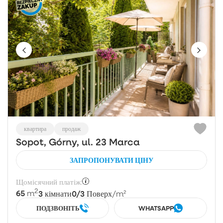
квартира
продаж
Sopot, Górny, ul. 23 Marca
ЗАПРОПОНУВАТИ ЦІНУ
Щомісячний платіж:
2
65
3
0/3
m
кімнати
Поверх
/m²
ПОДЗВОНІТЬ
WHATSAPP