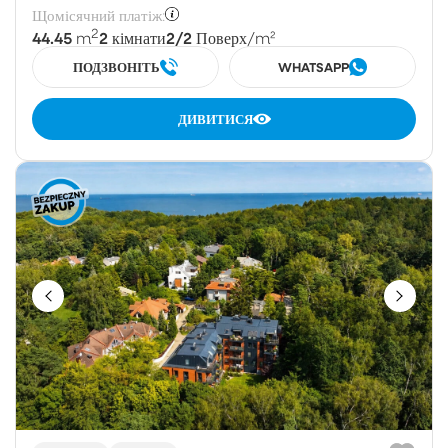
Щомісячний платіж:
2
44.45
2
2/2
m
кімнати
Поверх
/m²
ПОДЗВОНІТЬ
WHATSAPP
ДИВИТИСЯ