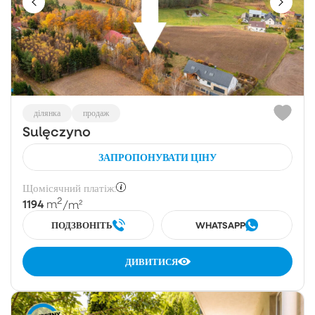
ділянка
продаж
Sulęczyno
ЗАПРОПОНУВАТИ ЦІНУ
Щомісячний платіж:
2
1194
m
/m²
ПОДЗВОНІТЬ
WHATSAPP
ДИВИТИСЯ