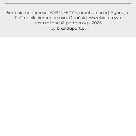
Biuro nieruchomości PARTNERZY Nieruchomości | Agencja |
Pośrednik nieruchomości Gdańsk | Wszelkie prawa
zastrzeżone © partnerzy.pl 2026
brandapart.pl
by