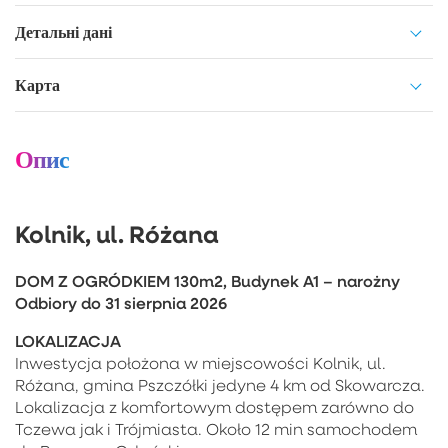
Детальні дані
Карта
Опис
Kolnik, ul. Różana
DOM Z OGRÓDKIEM 130m2, Budynek A1 – narożny
Odbiory do 31 sierpnia 2026
LOKALIZACJA
Inwestycja położona w miejscowości Kolnik, ul.
Różana, gmina Pszczółki jedyne 4 km od Skowarcza.
Lokalizacja z komfortowym dostępem zarówno do
Tczewa jak i Trójmiasta. Około 12 min samochodem