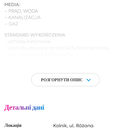
MEDIA:
– PRĄD, WODA
– KANALIZACJA
– GAZ
STANDARD WYKOŃCZENIA
– schody betonowe
– dom zbudowany na płycie fundamentowej
– piec gazowy dwu funkcyjny
– ogrzewanie podłogowe
– taras – kostka betonowa
– ściany i sufity parter – tynk gipsowy kategorii III,
poddasze – ocieplenie wełna i system GKI
РОЗГОРНУТИ ОПИС
ZAPRASZAM NA PREZENTACJĘ
Детальні дані
Локація
Kolnik, ul. Różana