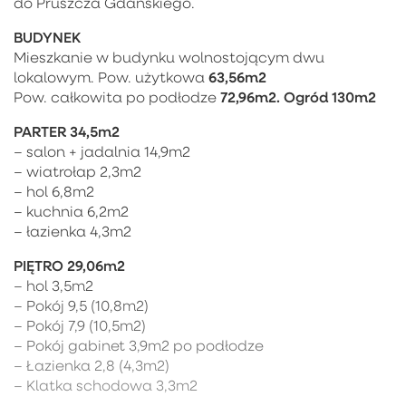
do Pruszcza Gdańskiego.
BUDYNEK
Mieszkanie w budynku wolnostojącym dwu
63,56m2
lokalowym. Pow. użytkowa
72,96m2. O
gród 130m2
Pow. całkowita po podłodze
PARTER 34,5m2
– salon + jadalnia 14,9m2
– wiatrołap 2,3m2
– hol 6,8m2
– kuchnia 6,2m2
– łazienka 4,3m2
PIĘTRO 29,06m2
– hol 3,5m2
– Pokój 9,5 (10,8m2)
– Pokój 7,9 (10,5m2)
– Pokój gabinet 3,9m2 po podłodze
– Łazienka 2,8 (4,3m2)
– Klatka schodowa 3,3m2