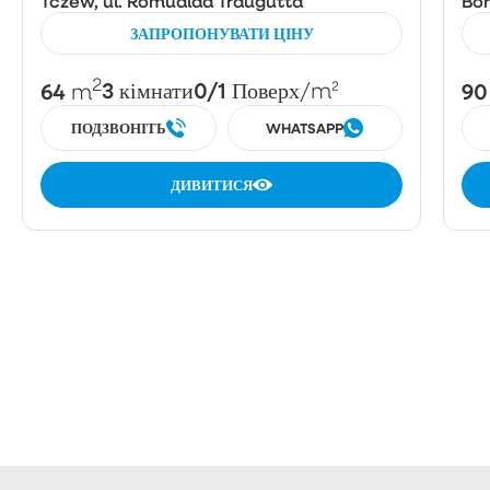
Tczew, ul. Romualda Traugutta
Bor
ЗАПРОПОНУВАТИ ЦІНУ
2
64
3
0/1
90
m
кімнати
Поверх
/m²
ПОДЗВОНІТЬ
WHATSAPP
ДИВИТИСЯ