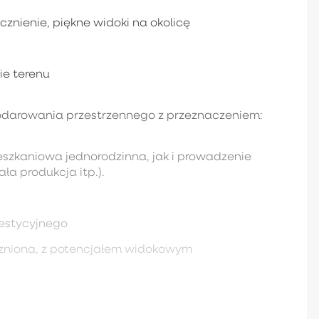
cznienie, piękne widoki na okolicę
ie terenu
odarowania przestrzennego z przeznaczeniem:
szkaniowa jednorodzinna, jak i prowadzenie
ała produkcja itp.).
westycyjnego
eczniona, z potencjałem widokowym