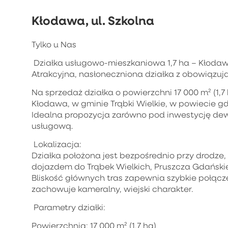
Kłodawa, ul. Szkolna
Tylko u Nas
Działka usługowo-mieszkaniowa 1,7 ha – Kłodawa
Atrakcyjna, nasłoneczniona działka z obowiąz
Na sprzedaż działka o powierzchni 17 000 m² (1,
Kłodawa, w gminie Trąbki Wielkie, w powiecie g
Idealna propozycja zarówno pod inwestycję dew
usługową.
Lokalizacja:
Działka położona jest bezpośrednio przy drodze, 
dojazdem do Trąbek Wielkich, Pruszcza Gdański
Bliskość głównych tras zapewnia szybkie połącze
zachowuje kameralny, wiejski charakter.
Parametry działki:
Powierzchnia: 17 000 m² (1,7 ha)