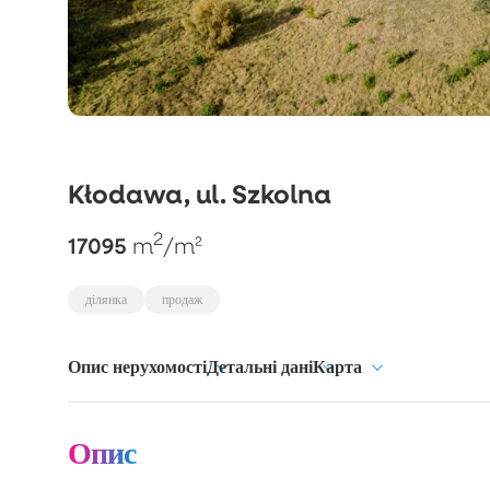
Kłodawa, ul. Szkolna
2
17095
m
/m²
ділянка
продаж
Опис нерухомості
Детальні дані
Карта
Опис