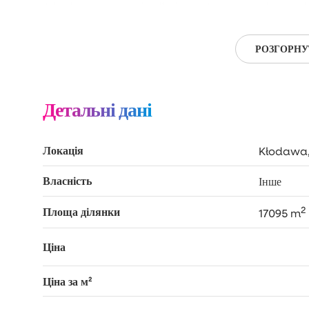
Idealna propozycja dla inwestora, dewelopera lu
okolicach Trójmiasta.
РОЗГОРНУ
Детальні дані
Локація
Kłodawa,
Власність
Інше
2
Площа ділянки
17095 m
Ціна
Ціна за м²