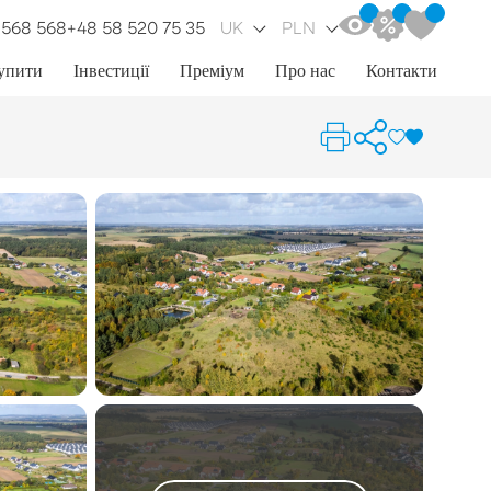
 568 568
+48 58 520 75 35
UK
PLN
упити
Інвестиції
Преміум
Про нас
Контакти