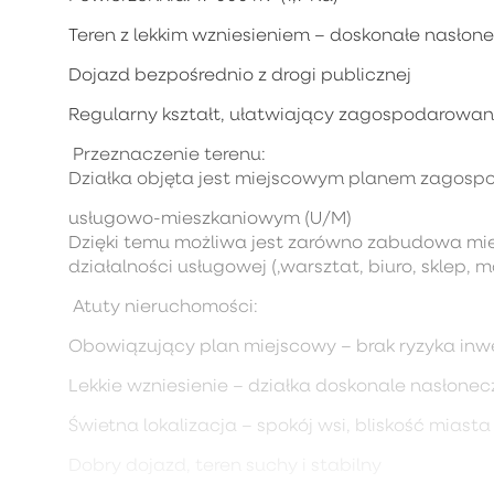
Teren z lekkim wzniesieniem – doskonałe nasłone
Dojazd bezpośrednio z drogi publicznej
Regularny kształt, ułatwiający zagospodarowan
Przeznaczenie terenu:
Działka objęta jest miejscowym planem zagosp
usługowo-mieszkaniowym (U/M)
Dzięki temu możliwa jest zarówno zabudowa mie
działalności usługowej (,warsztat, biuro, sklep, m
Atuty nieruchomości:
Obowiązujący plan miejscowy – brak ryzyka in
Lekkie wzniesienie – działka doskonale nasłon
Świetna lokalizacja – spokój wsi, bliskość miasta
Dobry dojazd, teren suchy i stabilny