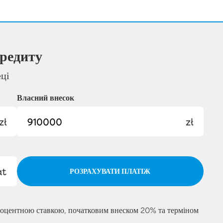
редиту
еці
Власний внесок
zł
zł
at
РОЗРАХУВАТИ ПЛАТІЖ
роцентною ставкою, початковим внеском 20% та терміном