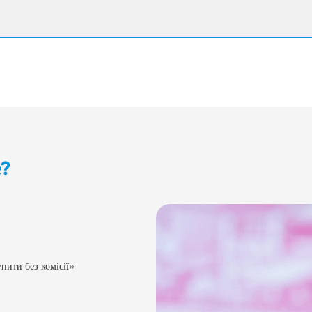
е?
пити без комісії»