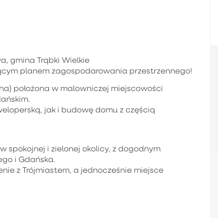
, gmina Trąbki Wielkie
ującym planem zagospodarowania przestrzennego!
7 ha) położona w malowniczej miejscowości
dańskim.
eloperską, jak i budowę domu z częścią
w spokojnej i zielonej okolicy, z dogodnym
ego i Gdańska.
nie z Trójmiastem, a jednocześnie miejsce