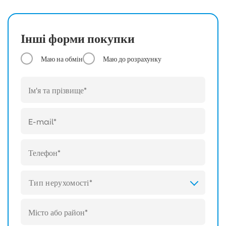
Інші форми покупки
Маю на обмін
Маю до розрахунку
Тип нерухомості*