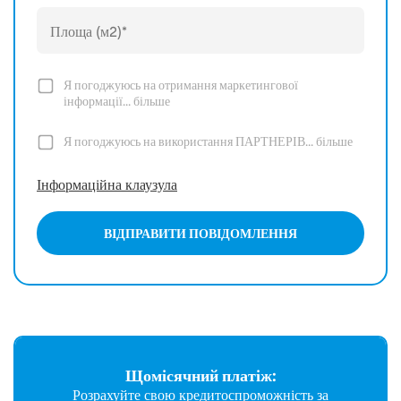
Я погоджуюсь на отримання маркетингової
інформації...
більше
Я погоджуюсь на використання ПАРТНЕРІВ...
більше
Інформаційна клаузула
ВІДПРАВИТИ ПОВІДОМЛЕННЯ
Щомісячний платіж:
Розрахуйте свою кредитоспроможність за