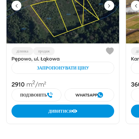
ділянка
продаж
д
Pępowo, ul. Łąkowa
Ka
ЗАПРОПОНУВАТИ ЦІНУ
2
2910
36
m
/m²
ПОДЗВОНІТЬ
WHATSAPP
ДИВИТИСЯ