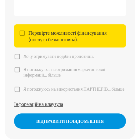
Перевірте можливості фінансування
(послуга безкоштовна).
Хочу отримувати подібні пропозиції.
Я погоджуюсь на отримання маркетингової
інформації...
більше
Я погоджуюсь на використання ПАРТНЕРІВ...
більше
Інформаційна клаузула
ВІДПРАВИТИ ПОВІДОМЛЕННЯ