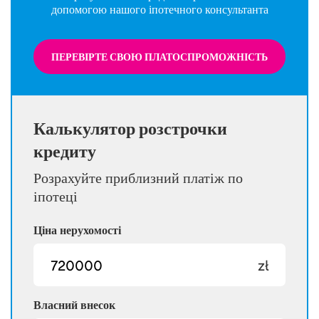
допомогою нашого іпотечного консультанта
ПЕРЕВІРТЕ СВОЮ ПЛАТОСПРОМОЖНІСТЬ
Калькулятор розстрочки
кредиту
Розрахуйте приблизний платіж по
іпотеці
Ціна нерухомості
zł
Власний внесок