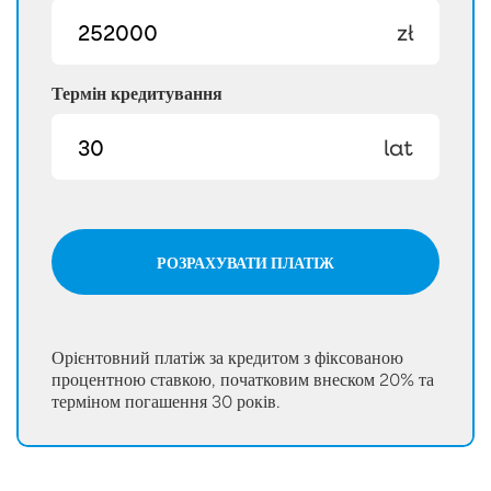
zł
Термін кредитування
lat
РОЗРАХУВАТИ ПЛАТІЖ
Орієнтовний платіж за кредитом з фіксованою
процентною ставкою, початковим внеском 20% та
терміном погашення 30 років.