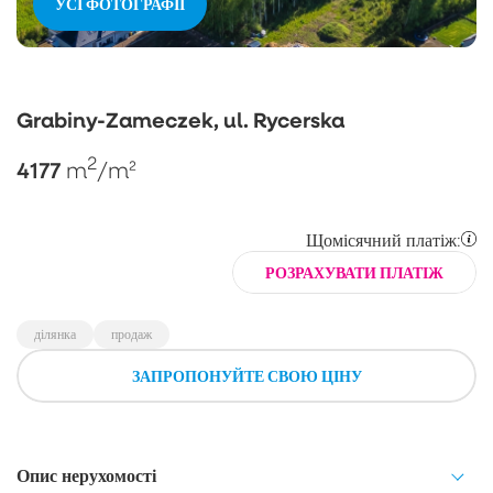
УСІ ФОТОГРАФІЇ
Grabiny-Zameczek, ul. Rycerska
2
4177
m
/m²
Щомісячний платіж:
РОЗРАХУВАТИ ПЛАТІЖ
ділянка
продаж
ЗАПРОПОНУЙТЕ СВОЮ ЦІНУ
Опис нерухомості