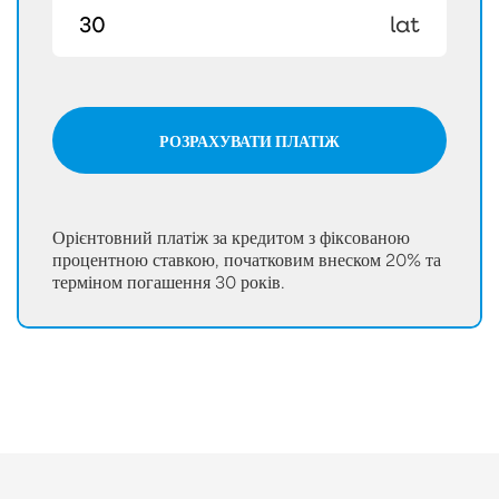
lat
РОЗРАХУВАТИ ПЛАТІЖ
Орієнтовний платіж за кредитом з фіксованою
процентною ставкою, початковим внеском 20% та
терміном погашення 30 років.