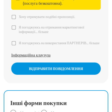
(послуга безкоштовна).
Хочу отримувати подібні пропозиції.
Я погоджуюсь на отримання маркетингової
інформації...
більше
Я погоджуюсь на використання ПАРТНЕРІВ...
більше
Інформаційна клаузула
ВІДПРАВИТИ ПОВІДОМЛЕННЯ
Інші форми покупки