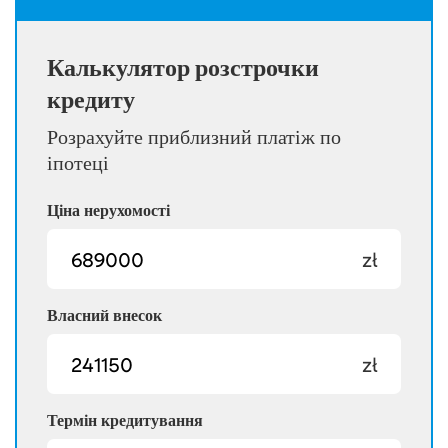
Калькулятор розстрочки
кредиту
Розрахуйте приблизний платіж по
іпотеці
Ціна нерухомості
zł
Власний внесок
zł
Термін кредитування