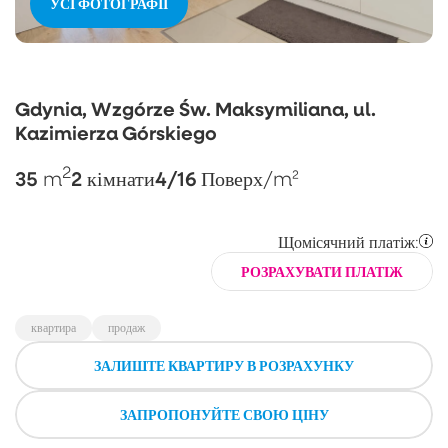
УСІ ФОТОГРАФІЇ
Gdynia, Wzgórze Św. Maksymiliana, ul.
Kazimierza Górskiego
2
35
2
4/16
m
кімнати
Поверх
/m²
Щомісячний платіж:
РОЗРАХУВАТИ ПЛАТІЖ
квартира
продаж
ЗАЛИШТЕ КВАРТИРУ В РОЗРАХУНКУ
ЗАПРОПОНУЙТЕ СВОЮ ЦІНУ