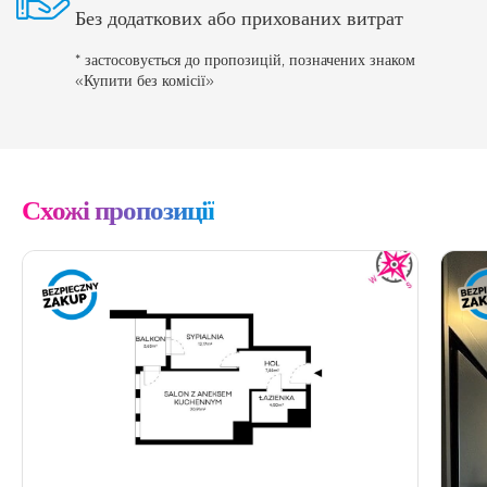
Без додаткових або прихованих витрат
* застосовується до пропозицій, позначених знаком
«Купити без комісії»
Схожі пропозиції