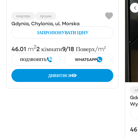
квартира
продаж
Gdynia, Chylonia, ul. Morska
ЗАПРОПОНУВАТИ ЦІНУ
2
46.01
2
9/18
m
кімнати
Поверх
/m²
ПОДЗВОНІТЬ
WHATSAPP
ДИВИТИСЯ
к
Gda
Wy
46