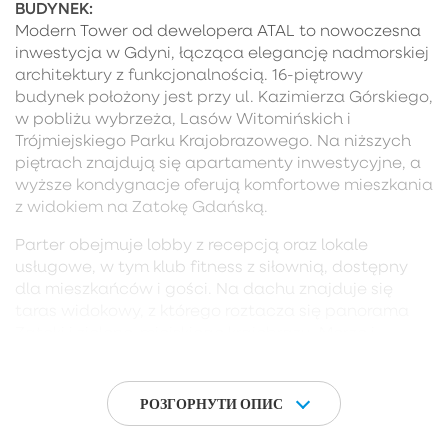
BUDYNEK:
Modern Tower od dewelopera ATAL to nowoczesna
inwestycja w Gdyni, łącząca elegancję nadmorskiej
architektury z funkcjonalnością. 16-piętrowy
budynek położony jest przy ul. Kazimierza Górskiego,
w pobliżu wybrzeża, Lasów Witomińskich i
Trójmiejskiego Parku Krajobrazowego. Na niższych
piętrach znajdują się apartamenty inwestycyjne, a
wyższe kondygnacje oferują komfortowe mieszkania
z widokiem na Zatokę Gdańską.
Parter obejmuje lobby z recepcją oraz lokale
usługowe, w tym klub fitness z siłownią, dostępny
dla mieszkańców i gości. Na dachu znajduje się
taras widokowy, z którego roztacza się panorama
Zatoki i zielono-miejskiego krajobrazu. Morze i
otaczająca zieleń są także widoczne z balkonów,
loggii i tarasów mieszkań. Modern Tower to idealne
połączenie wygody życia w centrum z nadmorskim
РОЗГОРНУТИ ОПИС
stylem.