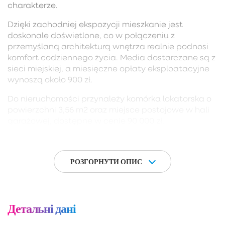
charakterze.
Dzięki zachodniej ekspozycji mieszkanie jest
doskonale doświetlone, co w połączeniu z
przemyślaną architekturą wnętrza realnie podnosi
komfort codziennego życia. Media dostarczane są z
sieci miejskiej, a miesięczne opłaty eksploatacyjne
wynoszą około 900 zł.
Do nieruchomości przynależy komórka lokatorska o
powierzchni 3,56 m2 oraz miejsce postojowe w hali
garażowej, dostępne w cenie 90 000 zł.
Ta piękna nieruchomość stanowi doskonałą lokatę
kapitału, sprawdzając się idealnie jako luksusowy
apartament wakacyjny, bezpieczna inwestycja pod
РОЗГОРНУТИ ОПИС
wynajem lub prestiżowe miejsce do życia przez cały
rok.
Dodatkowym atutem oferty jest fakt, że kupujący
Детальні дані
jest zwolniony z podatku od czynności
cywilnoprawnych (PCC).