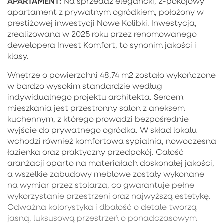
APARTAMENT:
Na sprzedaż elegancki, 2-pokojowy
apartament z prywatnym ogródkiem, położony w
prestiżowej inwestycji Nowe Kolibki. Inwestycja,
zrealizowana w 2025 roku przez renomowanego
dewelopera Invest Komfort, to synonim jakości i
klasy.
Wnętrze o powierzchni 48,74 m2 zostało wykończone
w bardzo wysokim standardzie według
indywidualnego projektu architekta. Sercem
mieszkania jest przestronny salon z aneksem
kuchennym, z którego prowadzi bezpośrednie
wyjście do prywatnego ogródka. W skład lokalu
wchodzi również komfortowa sypialnia, nowoczesna
łazienka oraz praktyczny przedpokój. Całość
aranżacji oparto na materiałach doskonałej jakości,
a wszelkie zabudowy meblowe zostały wykonane
na wymiar przez stolarza, co gwarantuje pełne
wykorzystanie przestrzeni oraz najwyższą estetykę.
Odważna kolorystyka i dbałość o detale tworzą
jasną, luksusową przestrzeń o ponadczasowym