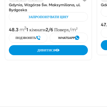
Gdynia, Wzgórze Św. Maksymiliana, ul.
Gda
Bydgoska
ЗАПРОПОНУВАТИ ЦІНУ
47
2
48.3
1
2/6
m
кімнати
Поверх
/m²
ПОДЗВОНІТЬ
WHATSAPP
ДИВИТИСЯ