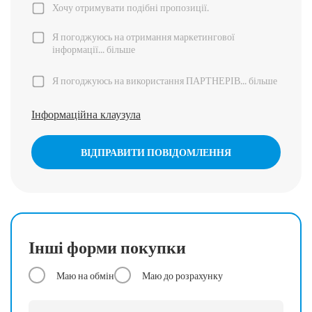
Хочу отримувати подібні пропозиції.
Я погоджуюсь на отримання маркетингової
інформації...
більше
Я погоджуюсь на використання ПАРТНЕРІВ...
більше
Інформаційна клаузула
ВІДПРАВИТИ ПОВІДОМЛЕННЯ
Інші форми покупки
Маю на обмін
Маю до розрахунку