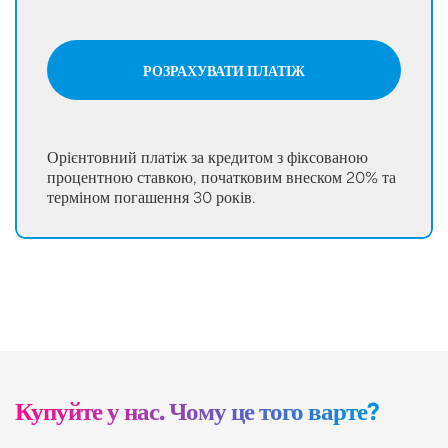
РОЗРАХУВАТИ ПЛАТІЖ
Орієнтовний платіж за кредитом з фіксованою
процентною ставкою, початковим внеском 20% та
терміном погашення 30 років.
Купуйте у нас. Чому це того варте?