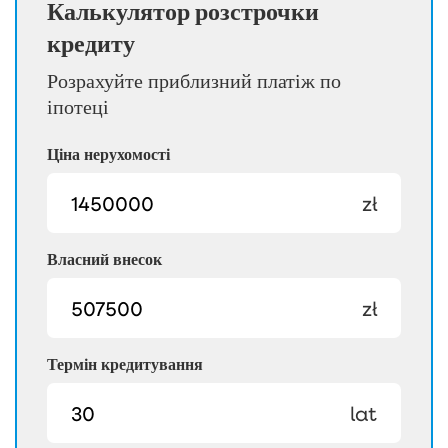
Калькулятор розстрочки
кредиту
Розрахуйте приблизний платіж по
іпотеці
Ціна нерухомості
zł
Власний внесок
zł
Термін кредитування
lat