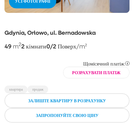
УСІ ФОТОГРАФІЇ
Gdynia, Orłowo, ul. Bernadowska
2
49
2
0/2
m
кімнати
Поверх
/m²
Щомісячний платіж:
РОЗРАХУВАТИ ПЛАТІЖ
квартира
продаж
ЗАЛИШТЕ КВАРТИРУ В РОЗРАХУНКУ
ЗАПРОПОНУЙТЕ СВОЮ ЦІНУ