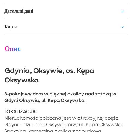
Детальні дані
Карта
Опис
Gdynia, Oksywie, os. Kępa
Oksywska
3-pokojowy dom w pięknej okolicy nad zatoką w
Gdyni Oksywiu, ul. Kępa Oksywska.
LOKALIZACJA:
Nieruchomość położona jest w atrakcyjnej części
Gdyni – dzielnica Oksywie, przy ul. Kępa Oksywska.
Spokojna, kameralna okolica z zabudową