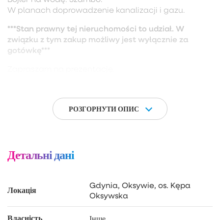
W planach doprowadzenie kanalizacji i gazu.
***Stan prawny tej nieruchomości to udział. W
związku z tym zakup możliwy jest wyłącznie za
gotówkę***
Zapraszam na prezentację.
РОЗГОРНУТИ ОПИС
Детальні дані
Gdynia, Oksywie, os. Kępa
Локація
Oksywska
Власність
Інше