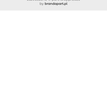
brandapart.pl
by