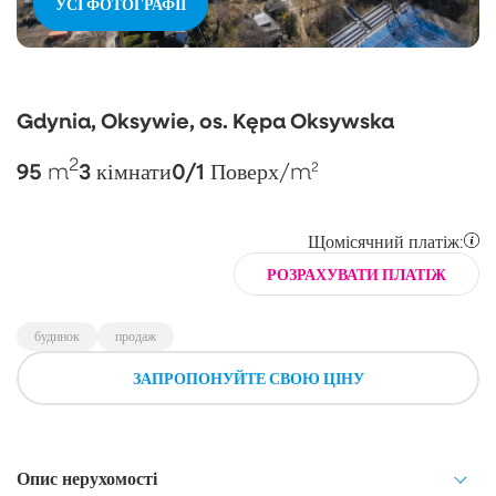
УСІ ФОТОГРАФІЇ
Gdynia, Oksywie, os. Kępa Oksywska
2
95
3
0/1
m
кімнати
Поверх
/m²
Щомісячний платіж:
РОЗРАХУВАТИ ПЛАТІЖ
будинок
продаж
ЗАПРОПОНУЙТЕ СВОЮ ЦІНУ
Опис нерухомості