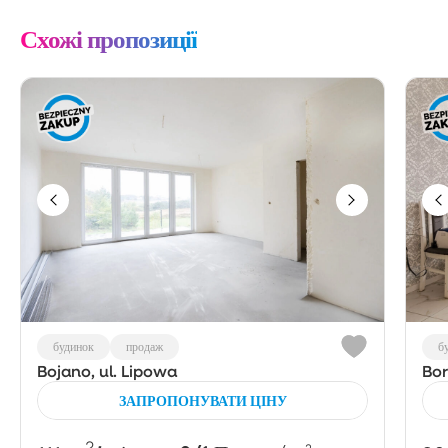
Схожі пропозиції
будинок
продаж
б
Bojano, ul. Lipowa
Bor
ЗАПРОПОНУВАТИ ЦІНУ
2