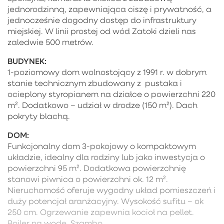
jednorodzinną, zapewniająca ciszę i prywatność, a
jednocześnie dogodny dostęp do infrastruktury
miejskiej. W linii prostej od wód Zatoki dzieli nas
zaledwie 500 metrów.
BUDYNEK:
1-poziomowy dom wolnostojący z 1991 r. w dobrym
stanie technicznym zbudowany z pustaka i
ocieplony styropianem na działce o powierzchni 220
m². Dodatkowo – udział w drodze (150 m²). Dach
pokryty blachą.
DOM:
Funkcjonalny dom 3-pokojowy o kompaktowym
układzie, idealny dla rodziny lub jako inwestycja o
powierzchni 95 m². Dodatkowa powierzchnię
stanowi piwnica o powierzchni ok. 12 m².
Nieruchomość oferuje wygodny układ pomieszczeń i
duży potencjał aranżacyjny. Wysokość sufitu – ok
250 cm. Ogrzewanie zapewnia kocioł na pellet.
Bojler na wodę. Szambo.