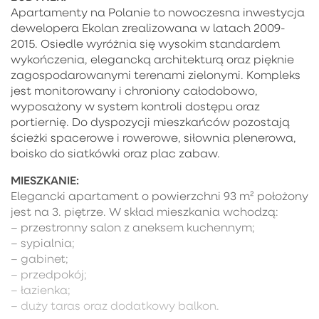
Apartamenty na Polanie to nowoczesna inwestycja
dewelopera Ekolan zrealizowana w latach 2009-
2015. Osiedle wyróżnia się wysokim standardem
wykończenia, elegancką architekturą oraz pięknie
zagospodarowanymi terenami zielonymi. Kompleks
jest monitorowany i chroniony całodobowo,
wyposażony w system kontroli dostępu oraz
portiernię. Do dyspozycji mieszkańców pozostają
ścieżki spacerowe i rowerowe, siłownia plenerowa,
boisko do siatkówki oraz plac zabaw.
MIESZKANIE:
Elegancki apartament o powierzchni 93 m² położony
jest na 3. piętrze. W skład mieszkania wchodzą:
– przestronny salon z aneksem kuchennym;
– sypialnia;
– gabinet;
– przedpokój;
– łazienka;
– duży taras oraz dodatkowy balkon.