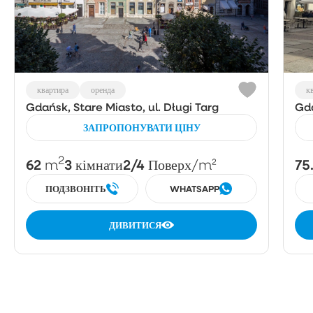
квартира
оренда
к
Gdańsk, Stare Miasto, ul. Długi Targ
Gda
ЗАПРОПОНУВАТИ ЦІНУ
2
62
3
2/4
75
m
кімнати
Поверх
/m²
ПОДЗВОНІТЬ
WHATSAPP
ДИВИТИСЯ