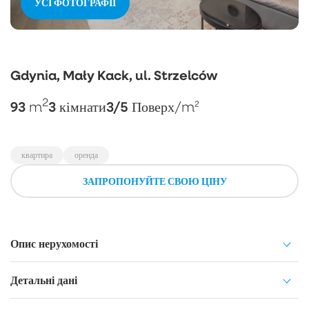
УСІ ФОТОГРАФІЇ
Gdynia, Mały Kack, ul. Strzelców
2
93
3
3/5
m
кімнати
Поверх
/m²
квартира
оренда
ЗАПРОПОНУЙТЕ СВОЮ ЦІНУ
Опис нерухомості
Детальні дані