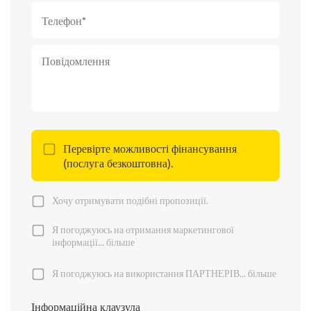
Перевірте можливості фінансування
(послуга безкоштовна).
Хочу отримувати подібні пропозиції.
Я погоджуюсь на отримання маркетингової
інформації...
більше
Я погоджуюсь на використання ПАРТНЕРІВ...
більше
Інформаційна клаузула