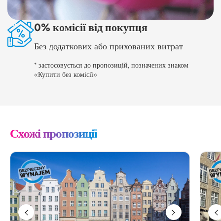
0% комісії від покупця
Без додаткових або прихованих витрат
* застосовується до пропозицій, позначених знаком
«Купити без комісії»
Схожі пропозиції