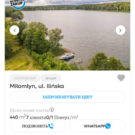
commercial
продаж
Miłomłyn, ul. Ilińska
ЗАПРОПОНУВАТИ ЦІНУ
Щомісячний платіж:
2
440
7
0/1
m
кімнати
Поверх
/m²
ПОДЗВОНІТЬ
WHATSAPP