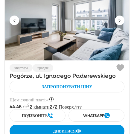
квартира
продаж
Pogórze, ul. Ignacego Paderewskiego
ЗАПРОПОНУВАТИ ЦІНУ
Щомісячний платіж:
2
44.45
2
2/2
m
кімнати
Поверх
/m²
ПОДЗВОНІТЬ
WHATSAPP
ДИВИТИСЯ