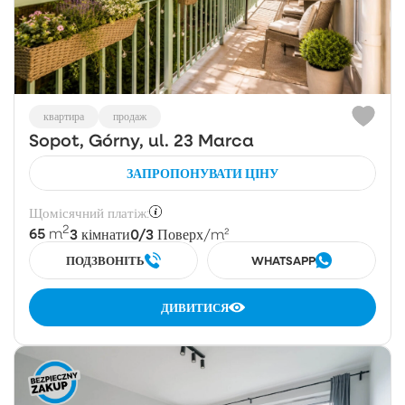
квартира
продаж
Sopot, Górny, ul. 23 Marca
ЗАПРОПОНУВАТИ ЦІНУ
Щомісячний платіж:
2
65
3
0/3
m
кімнати
Поверх
/m²
ПОДЗВОНІТЬ
WHATSAPP
ДИВИТИСЯ