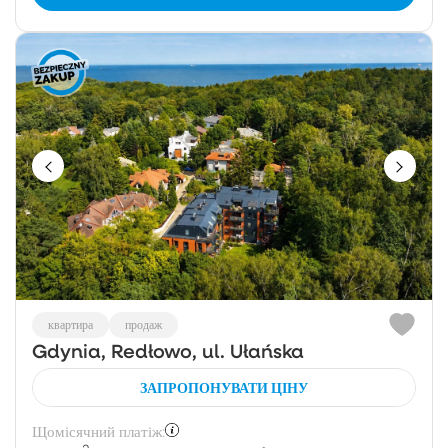
квартира
продаж
Gdynia, Redłowo, ul. Ułańska
ЗАПРОПОНУВАТИ ЦІНУ
Щомісячний платіж: