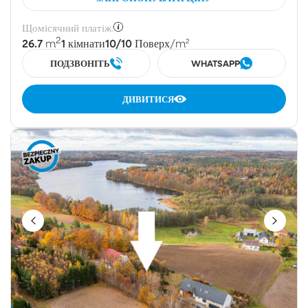
Щомісячний платіж:
2
26.7
1
10/10
m
кімнати
Поверх
/m²
ПОДЗВОНІТЬ
WHATSAPP
ДИВИТИСЯ