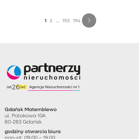
1
2
...
193
194
Gdańsk Matemblewo
ul. Potokowa 10A
80-283 Gdańsk
godziny otwarcia biura
pon-pt: 09:00 – 19:00