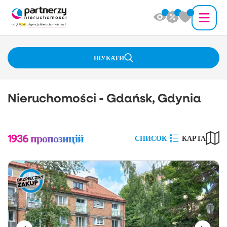
ШУКАТИ
Nieruchomości - Gdańsk, Gdynia
1936
пропозицій
СПИСОК
КАРТА