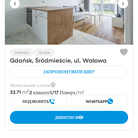
квартира
продаж
Gdańsk, Śródmieście, ul. Wałowa
ЗАПРОПОНУВАТИ ЦІНУ
Щомісячний платіж:
2
33.71
2
1/17
m
кімнати
Поверх
/m²
ПОДЗВОНІТЬ
WHATSAPP
ДИВИТИСЯ