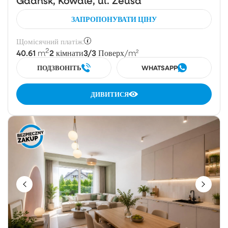
Gdańsk, Kowale, ul. Zeusa
ЗАПРОПОНУВАТИ ЦІНУ
Щомісячний платіж:
2
40.61
2
3/3
m
кімнати
Поверх
/m²
ПОДЗВОНІТЬ
WHATSAPP
ДИВИТИСЯ