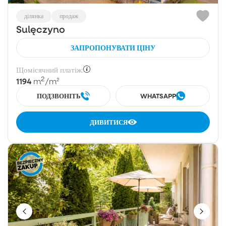
ділянка
продаж
Sulęczyno
ЗАПРОПОНУВАТИ ЦІНУ
Щомісячний платіж:
2
1194
m
/m²
ПОДЗВОНІТЬ
WHATSAPP
ДИВИТИСЯ