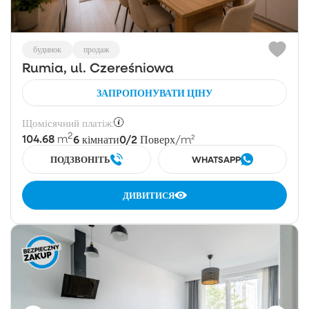
будинок
продаж
Rumia, ul. Czereśniowa
ЗАПРОПОНУВАТИ ЦІНУ
Щомісячний платіж:
2
104.68
6
0/2
m
кімнати
Поверх
/m²
ПОДЗВОНІТЬ
WHATSAPP
ДИВИТИСЯ