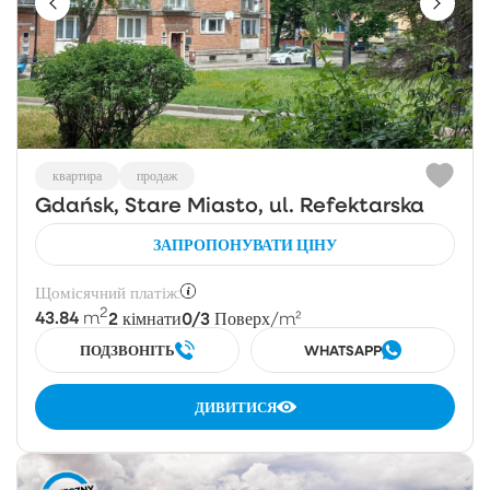
квартира
продаж
Gdańsk, Stare Miasto, ul. Refektarska
ЗАПРОПОНУВАТИ ЦІНУ
Щомісячний платіж:
2
43.84
2
0/3
m
кімнати
Поверх
/m²
ПОДЗВОНІТЬ
WHATSAPP
ДИВИТИСЯ