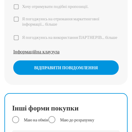
Хочу отримувати подібні пропозиції.
Я погоджуюсь на отримання маркетингової
інформації...
більше
Я погоджуюсь на використання ПАРТНЕРІВ...
більше
Інформаційна клаузула
ВІДПРАВИТИ ПОВІДОМЛЕННЯ
Інші форми покупки
Маю на обмін
Маю до розрахунку