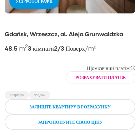
УСІ ФОТОГРАФІЇ
Gdańsk, Wrzeszcz, al. Aleja Grunwaldzka
2
48.5
3
2/3
m
кімнати
Поверх
/m²
Щомісячний платіж:
РОЗРАХУВАТИ ПЛАТІЖ
квартира
продаж
ЗАЛИШТЕ КВАРТИРУ В РОЗРАХУНКУ
ЗАПРОПОНУЙТЕ СВОЮ ЦІНУ