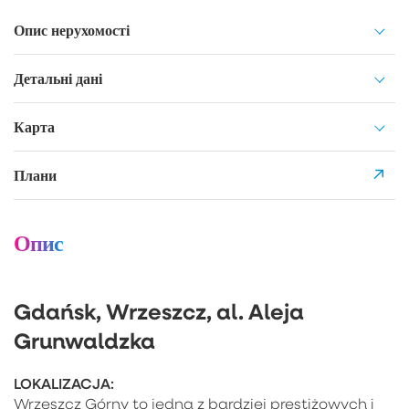
Опис нерухомості
Детальні дані
Карта
Плани
Опис
Gdańsk, Wrzeszcz, al. Aleja
Grunwaldzka
LOKALIZACJA:
Wrzeszcz Górny to jedna z bardziej prestiżowych i