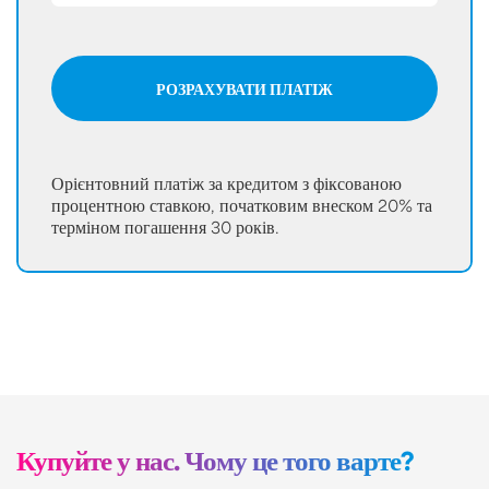
РОЗРАХУВАТИ ПЛАТІЖ
Орієнтовний платіж за кредитом з фіксованою
процентною ставкою, початковим внеском 20% та
терміном погашення 30 років.
Купуйте у нас. Чому це того варте?