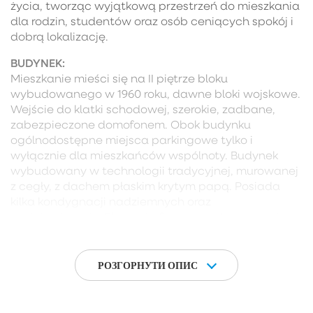
życia, tworząc wyjątkową przestrzeń do mieszkania
dla rodzin, studentów oraz osób ceniących spokój i
dobrą lokalizację.
BUDYNEK:
Mieszkanie mieści się na II piętrze bloku
wybudowanego w 1960 roku, dawne bloki wojskowe.
Wejście do klatki schodowej, szerokie, zadbane,
zabezpieczone domofonem. Obok budynku
ogólnodostępne miejsca parkingowe tylko i
wyłącznie dla mieszkańców wspólnoty. Budynek
wybudowany w technologii tradycyjnej, murowanej
z cegły, z dachem płaskim krytym papą. Posiada
kilka kondygnacji nadziemnych oraz
podpiwniczenie. Elewacja frontowa utrzymana jest
w stylu modernistycznym, ocieplona styropianem,
otynkowana i pomalowana. Budynek wyposażony
jest w instalacje: elektryczną, wodno-kanalizacyjną,
РОЗГОРНУТИ ОПИС
gazową oraz centralnego ogrzewania. Konstrukcja
nośna oparta na ścianach murowanych i stropach
żelbetowych.