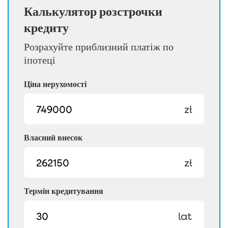
Калькулятор розстрочки
кредиту
Розрахуйте приблизний платіж по
іпотеці
Ціна нерухомості
zł
Власний внесок
zł
Термін кредитування
lat