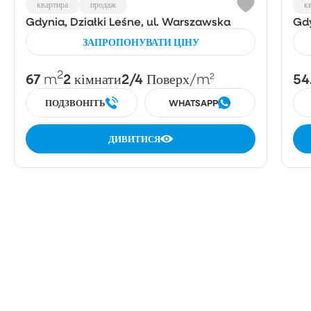
квартира
продаж
к
Gdynia, Działki Leśne, ul. Warszawska
Gdy
ЗАПРОПОНУВАТИ ЦІНУ
2
67
2
2/4
54
m
кімнати
Поверх
/m²
ПОДЗВОНІТЬ
WHATSAPP
ДИВИТИСЯ