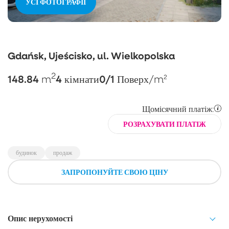
УСІ ФОТОГРАФІЇ
Gdańsk, Ujeścisko, ul. Wielkopolska
2
148.84
4
0/1
m
кімнати
Поверх
/m²
Щомісячний платіж:
РОЗРАХУВАТИ ПЛАТІЖ
будинок
продаж
ЗАПРОПОНУЙТЕ СВОЮ ЦІНУ
Опис нерухомості