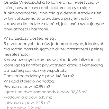
Osiedle Wielkopolska to kameralna inwestycja, w
której nowoczesna architektura spotyka się z
funkcjonalnością i dbałością o detale. Każdy dzień
w tym otoczeniu to prawdziwa przyjemność –
zarówno dla rodzin z dziećmi, jak i osób szukających
prywatności i harmonii.
W sprzedaży dostępne są :
5 przestronnych domów jednorodzinnych, idealnych
dla rodzin potrzebujących dużej przestrzeni i pełnej
niezależności,
6 nowoczesnych domów w zabudowie bliźniaczej,
które łączą komfort prywatnego domu z kameralną
atmosferą sąsiedzkiej wspólnoty.
Dom jednorodzinny o pow. 148,84 m2
W skład którego wchodzą:
Piwnica o pow. 50,99 m2
-garaż na dwa samochody o pow. 32,35 m2
-kotłownia o pow. 6,15 m2
-piwnica o pow. 9,28 m2
– hol o pow. 3,21 m2