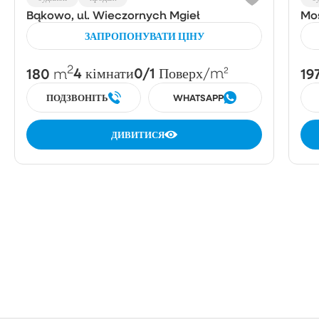
Bąkowo, ul. Wieczornych Mgieł
Mo
ЗАПРОПОНУВАТИ ЦІНУ
2
180
4
0/1
19
m
кімнати
Поверх
/m²
ПОДЗВОНІТЬ
WHATSAPP
ДИВИТИСЯ