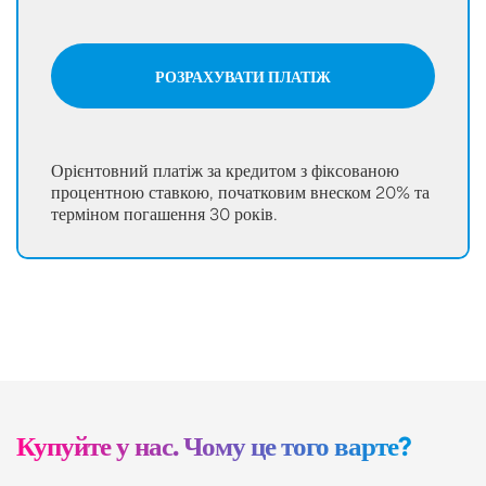
РОЗРАХУВАТИ ПЛАТІЖ
Орієнтовний платіж за кредитом з фіксованою
процентною ставкою, початковим внеском 20% та
терміном погашення 30 років.
Купуйте у нас. Чому це того варте?