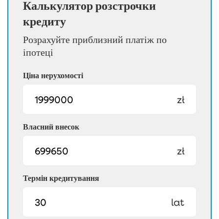
Калькулятор розстрочки
кредиту
Розрахуйте приблизний платіж по
іпотеці
Ціна нерухомості
zł
Власний внесок
zł
Термін кредитування
lat