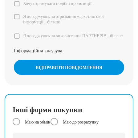
Хочу отримувати подібні пропозиції.
Я погоджуюсь на отримання маркетингової
інформації...
більше
Я погоджуюсь на використання ПАРТНЕРІВ...
більше
Інформаційна клаузула
ВІДПРАВИТИ ПОВІДОМЛЕННЯ
Інші форми покупки
Маю на обмін
Маю до розрахунку