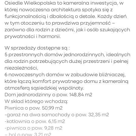
Osiedle Wielkopolska to kameralna inwestycja, w
której nowoczesna architektura spotyka się z
funkcjonalnością i dbałością o detale. Każdy dzień
w tym otoczeniu to prawdziwa przyjemność –
zarówno dla rodzin z dziećmi, jak i osób szukających
prywatności i harmonii.
W sprzedaży dostępne są :
5 przestronnych domów jednorodzinnych, idealnych
dla rodzin potrzebujących dużej przestrzeni i pełnej
niezależności,
6 nowoczesnych domów w zabudowie bliźniaczej,
które łączą komfort prywatnego domu z kameralną
atmosferą sąsiedzkiej wspólnoty.
Dom jednorodzinny o pow. 148,84 m2
W skład którego wchodzą:
Piwnica o pow. 50,99 m2
-garaż na dwa samochody o pow. 32,35 m2
-kotłownia o pow. 6,15 m2
-piwnica o pow. 9,28 m2
– hol o pow. 3,21 m2