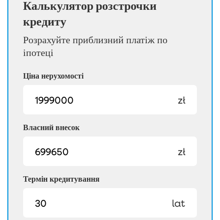
Калькулятор розстрочки
кредиту
Розрахуйте приблизний платіж по
іпотеці
Ціна нерухомості
zł
Власний внесок
zł
Термін кредитування
lat