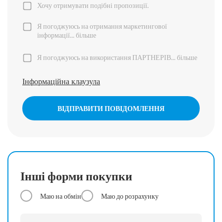
Хочу отримувати подібні пропозиції.
Я погоджуюсь на отримання маркетингової
інформації...
більше
Я погоджуюсь на використання ПАРТНЕРІВ...
більше
Інформаційна клаузула
ВІДПРАВИТИ ПОВІДОМЛЕННЯ
Інші форми покупки
Маю на обмін
Маю до розрахунку