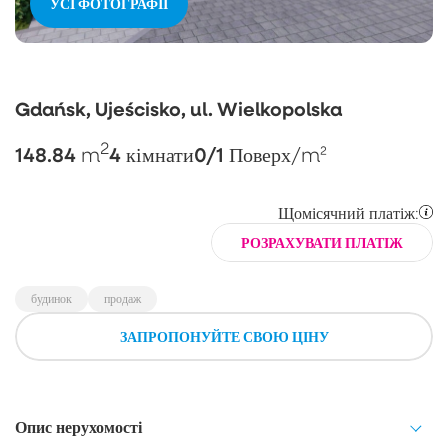
УСІ ФОТОГРАФІЇ
Gdańsk, Ujeścisko, ul. Wielkopolska
2
148.84
4
0/1
m
кімнати
Поверх
/m²
Щомісячний платіж:
РОЗРАХУВАТИ ПЛАТІЖ
будинок
продаж
ЗАПРОПОНУЙТЕ СВОЮ ЦІНУ
Опис нерухомості