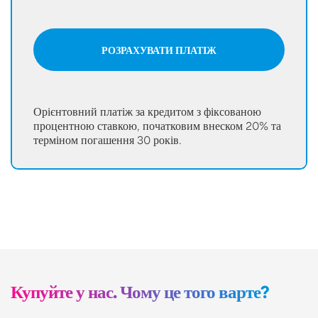
РОЗРАХУВАТИ ПЛАТІЖ
Орієнтовний платіж за кредитом з фіксованою
процентною ставкою, початковим внеском 20% та
терміном погашення 30 років.
Купуйте у нас. Чому це того варте?