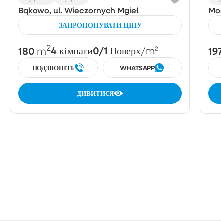
Bąkowo, ul. Wieczornych Mgieł
Mo
ЗАПРОПОНУВАТИ ЦІНУ
2
180
4
0/1
19
m
кімнати
Поверх
/m²
ПОДЗВОНІТЬ
WHATSAPP
ДИВИТИСЯ